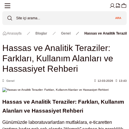
Geri Dön
Geri Dön
Geri Dön
Geri Dön
Geri Dön
Geri Dön
ARA
Cihazları
ler
ç Sistemler
tz Malzemeler
Elektroniği
Güvenliği
Anasayfa
Bloglar
Genel
Hassas ve Analitik Terazile
lar
apları
asyon Pompaları
ktörler
Valfler
Hassas ve Analitik Teraziler:
ratuvarı Cihazları
Gas Boosters
r
rleri
Farkları, Kullanım Alanları ve
Hassasiyet Rehberi
eramik Malzemeler
ir Driven Pumps /HIP Hava Tahrikli
nileri
azları (Datalogger)
Genel
12-03-2026
13:43
 Valfleri
aller
Cihazları
je
Hassas ve Analitik Teraziler: Farkları, Kullanım
Alanları ve Hassasiyet Rehberi
Kabinleri
 ve Sarfları
ler ve Borular
Günümüzde laboratuvarlardan mutfaklara, e-ticaretten
er