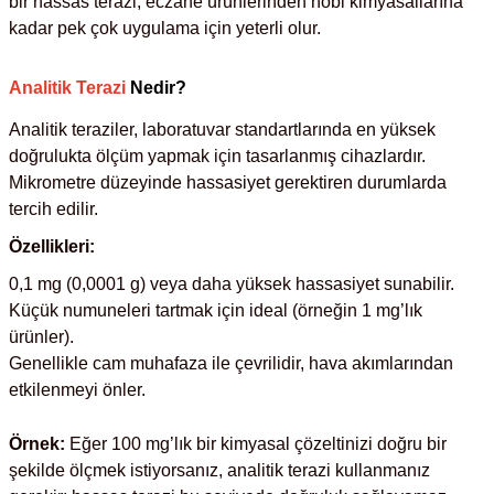
bir hassas terazi, eczane ürünlerinden hobi kimyasallarına
Test Kabinleri
kadar pek çok uygulama için yeterli olur.
ları
Analitik Terazi
Nedir?
Analitik teraziler, laboratuvar standartlarında en yüksek
doğrulukta ölçüm yapmak için tasarlanmış cihazlardır.
Mikrometre düzeyinde hassasiyet gerektiren durumlarda
r Kapları
tercih edilir.
Özellikleri:
cılar
lar
0,1 mg (0,0001 g) veya daha yüksek hassasiyet sunabilir.
Küçük numuneleri tartmak için ideal (örneğin 1 mg’lık
ürünler).
Genellikle cam muhafaza ile çevrilidir, hava akımlarından
ırık Buz Yapma Makineleri
etkilenmeyi önler.
ipi Bulaşık Yıkama Makineleri
 Krozeler
Örnek:
Eğer 100 mg’lık bir kimyasal çözeltinizi doğru bir
şekilde ölçmek istiyorsanız, analitik terazi kullanmanız
pi Öğütücü ve Mikserler