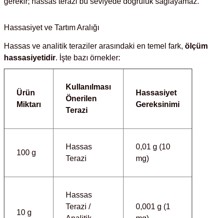
gerekir; hassas terazi bu seviyede doğruluk sağlayamaz.
abinleri
re Küvetleri
Hassasiyet ve Tartım Aralığı
tırıcılar
Hassas ve analitik teraziler arasındaki en temel fark,
ölçüm
hassasiyetidir
. İşte bazı örnekler:
ırıcılar
Kullanılması
Ürün
Hassasiyet
azı
Önerilen
Miktarı
Gereksinimi
Terazi
ihazlar
Hassas
0,01 g (10
100 g
Terazi
mg)
törler
Hassas
Terazi /
0,001 g (1
10 g