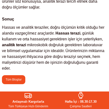
ürünler söz konusuysa, analitik terazi tercih etmek daha
rıcılar
doğru ölçümler sağlar.
ıklı Dolaplar
Sonuç
Hassas ve analitik teraziler, doğru ölçümün kritik olduğu her
r
alanda vazgeçilmez araçlardır.
Hassas terazi
, günlük
kullanım ve orta hassasiyet gerektiren işler için yeterliyken,
uvarı Cihazları
analitik terazi
mikroskobik doğruluk gerektiren laboratuvar
ve bilimsel uygulamalar için idealdir. Ürünlerinizin miktarına
ve hassasiyet ihtiyacına göre doğru teraziyi seçmek, hem
arı
maliyetinizi düşürür hem de işinizin doğruluğunu garanti
eder.
 Ölçüm Cihazları
Tüm Bloglar
k Titratörler
er
Anlaşmalı Kargolarla
Hafta İçi : 08.30-17.30
Tüm Türkiyeye Hızlı Gönderim
Çalışma Saatleri