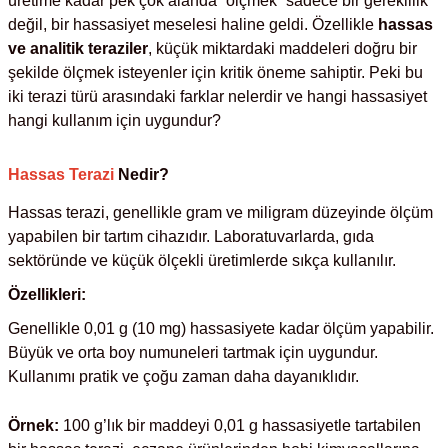
üretime kadar pek çok alanda “ölçmek” sadece bir gereklilik
değil, bir hassasiyet meselesi haline geldi. Özellikle
hassas
ve analitik teraziler
, küçük miktardaki maddeleri doğru bir
kübatörler
ler
şekilde ölçmek isteyenler için kritik öneme sahiptir. Peki bu
iki terazi türü arasındaki farklar nelerdir ve hangi hassasiyet
i
hangi kullanım için uygundur?
ucu)
 Hunileri
Hassas Terazi
Nedir?
layıcılar (Orbital Shaker)
 Sıvıları
r
Hassas terazi, genellikle gram ve miligram düzeyinde ölçüm
yapabilen bir tartım cihazıdır. Laboratuvarlarda, gıda
layıcı (Lineer Shaker)
meler
sektöründe ve küçük ölçekli üretimlerde sıkça kullanılır.
Özellikleri:
er
Genellikle 0,01 g (10 mg) hassasiyete kadar ölçüm yapabilir.
Büyük ve orta boy numuneleri tartmak için uygundur.
arı
Kullanımı pratik ve çoğu zaman daha dayanıklıdır.
ler
Örnek:
100 g’lık bir maddeyi 0,01 g hassasiyetle tartabilen