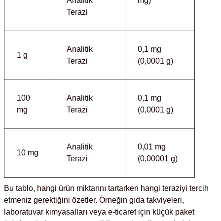
Analitik
mg)
ihazları
Terazi
Analitik
0,1 mg
ri
1 g
Terazi
(0,0001 g)
100
Analitik
0,1 mg
ılar
mg
Terazi
(0,0001 g)
rıcılar
Analitik
0,01 mg
10 mg
yolar
Terazi
(0,00001 g)
arı
Bu tablo, hangi ürün miktarını tartarken hangi teraziyi tercih
etmeniz gerektiğini özetler. Örneğin gıda takviyeleri,
r
laboratuvar kimyasalları veya e-ticaret için küçük paket