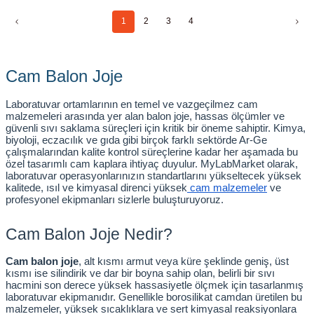
1
2
3
4
Cam Balon Joje
Laboratuvar ortamlarının en temel ve vazgeçilmez cam 
malzemeleri arasında yer alan balon joje, hassas ölçümler ve 
güvenli sıvı saklama süreçleri için kritik bir öneme sahiptir. Kimya, 
biyoloji, eczacılık ve gıda gibi birçok farklı sektörde Ar-Ge 
çalışmalarından kalite kontrol süreçlerine kadar her aşamada bu 
özel tasarımlı cam kaplara ihtiyaç duyulur. MyLabMarket olarak, 
laboratuvar operasyonlarınızın standartlarını yükseltecek yüksek 
kalitede, ısıl ve kimyasal direnci yüksek
 cam malzemeler
 ve 
profesyonel ekipmanları sizlerle buluşturuyoruz.
Cam Balon Joje Nedir?
Cam balon joje
, alt kısmı armut veya küre şeklinde geniş, üst 
kısmı ise silindirik ve dar bir boyna sahip olan, belirli bir sıvı 
hacmini son derece yüksek hassasiyetle ölçmek için tasarlanmış 
laboratuvar ekipmanıdır. Genellikle borosilikat camdan üretilen bu 
malzemeler, yüksek sıcaklıklara ve sert kimyasal reaksiyonlara 