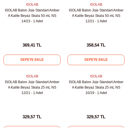
ihazları
ISOLAB
ISOLAB
ISOLAB Balon Joje Standart Amber
ISOLAB Balon Joje Standart Amber
A Kalite Beyaz Skala 50 mL NS
A Kalite Beyaz Skala 50 mL NS
14/23 - 1 Adet
12/21 - 1 Adet
ri
369,41 TL
358,54 TL
SEPETE EKLE
SEPETE EKLE
ılar
rıcılar
ISOLAB
ISOLAB
ISOLAB Balon Joje Standart Amber
ISOLAB Balon Joje Standart Amber
A Kalite Beyaz Skala 25 mL NS
A Kalite Beyaz Skala 25 mL NS
yolar
12/21 - 1 Adet
10/19 - 1 Adet
arı
329,57 TL
329,57 TL
r