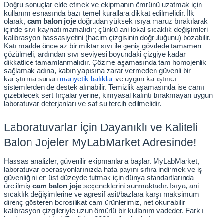
Doğru sonuçlar elde etmek ve ekipmanın ömrünü uzatmak için 
kullanım esnasında bazı temel kurallara dikkat edilmelidir. İlk 
olarak, 
cam balon joje
 doğrudan yüksek ısıya maruz bırakılarak 
içinde sıvı kaynatılmamalıdır; çünkü ani lokal sıcaklık değişimleri 
kalibrasyon hassasiyetini (hacim çizgisinin doğruluğunu) bozabilir. 
Katı madde önce az bir miktar sıvı ile geniş gövdede tamamen 
çözülmeli, ardından sıvı seviyesi boyundaki çizgiye kadar 
dikkatlice tamamlanmalıdır. Çözme aşamasında tam homojenlik 
sağlamak adına, kabın yapısına zarar vermeden güvenli bir 
karıştırma sunan
manyetik balıklar
 ve uygun karıştırıcı 
sistemlerden de destek alınabilir. Temizlik aşamasında ise camı 
çizebilecek sert fırçalar yerine, kimyasal kalıntı bırakmayan uygun 
laboratuvar deterjanları ve saf su tercih edilmelidir.
Laboratuvarlar İçin Dayanıklı ve Kaliteli 
Balon Jojeler MyLabMarket Adresinde!
Hassas analizler, güvenilir ekipmanlarla başlar. MyLabMarket, 
laboratuvar operasyonlarınızda hata payını sıfıra indirmek ve iş 
güvenliğini en üst düzeyde tutmak için dünya standartlarında 
üretilmiş 
cam balon joje
 seçeneklerini sunmaktadır. Isıya, ani 
sıcaklık değişimlerine ve agresif asit/bazlara karşı maksimum 
direnç gösteren borosilikat cam ürünlerimiz, net okunabilir 
kalibrasyon çizgileriyle uzun ömürlü bir kullanım vadeder. Farklı 