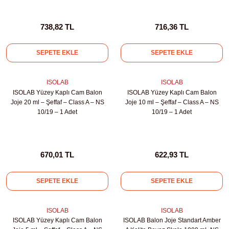
Test Kabinleri
738,82 TL
716,36 TL
ları
SEPETE EKLE
SEPETE EKLE
ISOLAB
ISOLAB
r Kapları
ISOLAB Yüzey Kaplı Cam Balon
ISOLAB Yüzey Kaplı Cam Balon
Joje 20 ml – Şeffaf – Class A – NS
Joje 10 ml – Şeffaf – Class A – NS
10/19 – 1 Adet
10/19 – 1 Adet
cılar
lar
670,01 TL
622,93 TL
ırık Buz Yapma Makineleri
SEPETE EKLE
SEPETE EKLE
ipi Bulaşık Yıkama Makineleri
 Krozeler
ISOLAB
ISOLAB
ISOLAB Yüzey Kaplı Cam Balon
ISOLAB Balon Joje Standart Amber
pi Öğütücü ve Mikserler