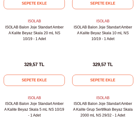
SEPETE EKLE
SEPETE EKLE
rıcılar
ISOLAB
ISOLAB
ıklı Dolaplar
ISOLAB Balon Joje Standart Amber
ISOLAB Balon Joje Standart Amber
A Kalite Beyaz Skala 20 mL NS
A Kalite Beyaz Skala 10 mL NS
10/19 - 1 Adet
10/19 - 1 Adet
r
uvarı Cihazları
329,57 TL
329,57 TL
arı
SEPETE EKLE
SEPETE EKLE
 Ölçüm Cihazları
ISOLAB
ISOLAB
k Titratörler
ISOLAB Balon Joje Standart Amber
ISOLAB Balon Joje Standart Amber
A Kalite Beyaz Skala 5 mL NS 10/19
A Kalite Grup Sertifikalı Beyaz Skala
- 1 Adet
2000 mL NS 29/32 - 1 Adet
er