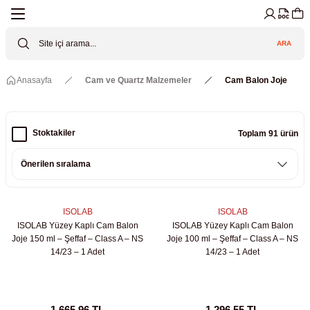
Geri Dön
Geri Dön
Geri Dön
Geri Dön
Geri Dön
Geri Dön
ARA
Cihazları
ler
ç Sistemler
tz Malzemeler
Elektroniği
Güvenliği
Anasayfa
Cam ve Quartz Malzemeler
Cam Balon Joje
lar
apları
asyon Pompaları
ktörler
Valfler
ratuvarı Cihazları
Gas Boosters
r
rleri
Stoktakiler
Toplam 91 ürün
eramik Malzemeler
ir Driven Pumps /HIP Hava Tahrikli
nileri
azları (Datalogger)
 Valfleri
aller
ISOLAB
ISOLAB
ISOLAB Yüzey Kaplı Cam Balon
ISOLAB Yüzey Kaplı Cam Balon
Cihazları
je
Joje 150 ml – Şeffaf – Class A – NS
Joje 100 ml – Şeffaf – Class A – NS
14/23 – 1 Adet
14/23 – 1 Adet
Kabinleri
 ve Sarfları
ler ve Borular
er
1.665,96 TL
1.296,55 TL