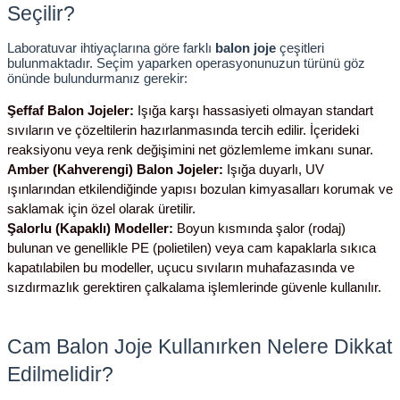
Seçilir?
Laboratuvar ihtiyaçlarına göre farklı 
balon joje
 çeşitleri 
bulunmaktadır. Seçim yaparken operasyonunuzun türünü göz 
önünde bulundurmanız gerekir:
Şeffaf Balon Jojeler:
 Işığa karşı hassasiyeti olmayan standart 
sıvıların ve çözeltilerin hazırlanmasında tercih edilir. İçerideki 
reaksiyonu veya renk değişimini net gözlemleme imkanı sunar.
Amber (Kahverengi) Balon Jojeler:
 Işığa duyarlı, UV 
ışınlarından etkilendiğinde yapısı bozulan kimyasalları korumak ve 
saklamak için özel olarak üretilir.
Şalorlu (Kapaklı) Modeller:
 Boyun kısmında şalor (rodaj) 
bulunan ve genellikle PE (polietilen) veya cam kapaklarla sıkıca 
kapatılabilen bu modeller, uçucu sıvıların muhafazasında ve 
sızdırmazlık gerektiren çalkalama işlemlerinde güvenle kullanılır.
Cam Balon Joje Kullanırken Nelere Dikkat 
Edilmelidir?