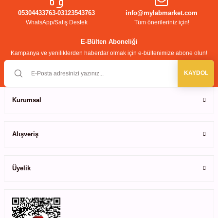
05304433763-03123543763
info@mylabmarket.com
WhatsApp/Satış Destek
Tüm önerileriniz için!
E-Bülten Aboneliği
Kampanya ve yeniliklerden haberdar olmak için e-bültenimize abone olun!
KAYDOL
Kurumsal
Alışveriş
Üyelik