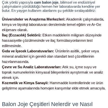
Çok yönlü yapısıyla 
cam balon joje
, bilimsel ve endüstriyel 
çalışmaların yürütüldüğü hemen her laboratuvarda kendine yer 
bulur. En yaygın kullanım alanlarını şu şekilde sıralayabiliriz:
Üniversiteler ve Araştırma Merkezleri:
 Akademik çalışmalarda, 
kimya ve biyoloji laboratuvarı derslerinde temel eğitim ve Ar-Ge 
ekipmanı olarak.
İlaç (Eczacılık) Sektörü:
 Etken maddelerin miligram düzeyinde 
hassasiyetle çözülmesinde ve ilaç formülasyonlarının test 
edilmesinde.
Gıda ve İçecek Laboratuvarları:
 Ürünlerin asitlik, şeker veya 
mineral analizleri için gerekli olan standart test çözeltilerinin 
hazırlanmasında.
Çevre ve Su Analiz Laboratuvarları:
 Atık su, içme suyu ve 
toprak numunelerinin kimyasal bileşenlerini ayrıştırmak ve analiz 
etmek için.
Kozmetik ve Kimya Sanayii:
 Hammadde kontrollerinde ve ürün 
geliştirme aşamalarında homojen karışımlar elde etmek amacıyla.
Balon Joje Çeşitleri Nelerdir ve Nasıl 