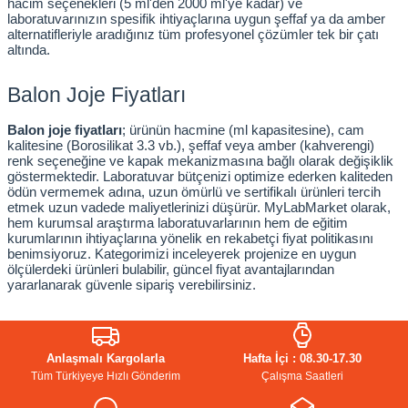
hacim seçenekleri (5 ml'den 2000 ml'ye kadar) ve 
laboratuvarınızın spesifik ihtiyaçlarına uygun şeffaf ya da amber 
alternatifleriyle aradığınız tüm profesyonel çözümler tek bir çatı 
altında.
Balon Joje Fiyatları
Balon joje fiyatları
; ürünün hacmine (ml kapasitesine), cam 
kalitesine (Borosilikat 3.3 vb.), şeffaf veya amber (kahverengi) 
renk seçeneğine ve kapak mekanizmasına bağlı olarak değişiklik 
göstermektedir. Laboratuvar bütçenizi optimize ederken kaliteden 
ödün vermemek adına, uzun ömürlü ve sertifikalı ürünleri tercih 
etmek uzun vadede maliyetlerinizi düşürür. MyLabMarket olarak, 
hem kurumsal araştırma laboratuvarlarının hem de eğitim 
kurumlarının ihtiyaçlarına yönelik en rekabetçi fiyat politikasını 
benimsiyoruz. Kategorimizi inceleyerek projenize en uygun 
ölçülerdeki ürünleri bulabilir, güncel fiyat avantajlarından 
yararlanarak güvenle sipariş verebilirsiniz.
Anlaşmalı Kargolarla
Hafta İçi : 08.30-17.30
Tüm Türkiyeye Hızlı Gönderim
Çalışma Saatleri