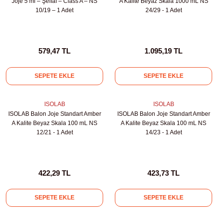
Joje 5 ml – Şeffaf – Class A – NS
A Kalite Beyaz Skala 1000 mL NS
10/19 – 1 Adet
24/29 - 1 Adet
abinleri
re Küvetleri
tırıcılar
579,47 TL
1.095,19 TL
ırıcılar
SEPETE EKLE
SEPETE EKLE
azı
ISOLAB
ISOLAB
ISOLAB Balon Joje Standart Amber
ISOLAB Balon Joje Standart Amber
ihazlar
A Kalite Beyaz Skala 100 mL NS
A Kalite Beyaz Skala 100 mL NS
12/21 - 1 Adet
14/23 - 1 Adet
törler
422,29 TL
423,73 TL
SEPETE EKLE
SEPETE EKLE