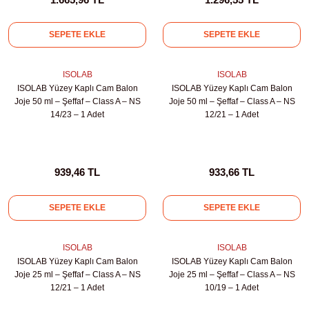
kübatörler
ler
SEPETE EKLE
SEPETE EKLE
i
ISOLAB
ISOLAB
ISOLAB Yüzey Kaplı Cam Balon
ISOLAB Yüzey Kaplı Cam Balon
Joje 50 ml – Şeffaf – Class A – NS
Joje 50 ml – Şeffaf – Class A – NS
ucu)
 Hunileri
14/23 – 1 Adet
12/21 – 1 Adet
layıcılar (Orbital Shaker)
 Sıvıları
r
939,46 TL
933,66 TL
layıcı (Lineer Shaker)
meler
SEPETE EKLE
SEPETE EKLE
er
ISOLAB
ISOLAB
arı
ISOLAB Yüzey Kaplı Cam Balon
ISOLAB Yüzey Kaplı Cam Balon
Joje 25 ml – Şeffaf – Class A – NS
Joje 25 ml – Şeffaf – Class A – NS
ler
12/21 – 1 Adet
10/19 – 1 Adet