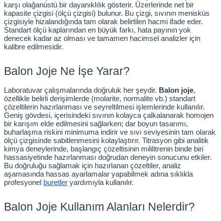
karşı olağanüstü bir dayanıklılık gösterir. Üzerlerinde net bir 
kapasite çizgisi (ölçü çizgisi) bulunur. Bu çizgi, sıvının menisküs 
çizgisiyle hizalandığında tam olarak belirtilen hacmi ifade eder. 
Standart ölçü kaplarından en büyük farkı, hata payının yok 
denecek kadar az olması ve tamamen hacimsel analizler için 
kalibre edilmesidir.
Balon Joje Ne İşe Yarar?
Laboratuvar çalışmalarında doğruluk her şeydir. 
Balon joje
, 
özellikle belirli derişimlerde (molarite, normalite vb.) standart 
çözeltilerin hazırlanması ve seyreltilmesi işlemlerinde kullanılır. 
Geniş gövdesi, içerisindeki sıvının kolayca çalkalanarak homojen 
bir karışım elde edilmesini sağlarken; dar boyun tasarımı, 
buharlaşma riskini minimuma indirir ve sıvı seviyesinin tam olarak 
ölçü çizgisinde sabitlenmesini kolaylaştırır. Titrasyon gibi analitik 
kimya deneylerinde, başlangıç çözeltisinin mililitrenin binde biri 
hassasiyetinde hazırlanması doğrudan deneyin sonucunu etkiler. 
Bu doğruluğu sağlamak için hazırlanan çözeltiler, analiz 
aşamasında hassas ayarlamalar yapabilmek adına sıklıkla 
profesyonel
buretler
 yardımıyla kullanılır.
Balon Joje Kullanım Alanları Nelerdir?