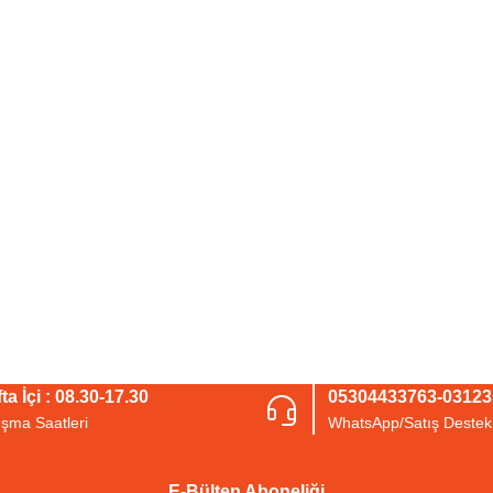
ta İçi : 08.30-17.30
05304433763-0312
ışma Saatleri
WhatsApp/Satış Destek
E-Bülten Aboneliği