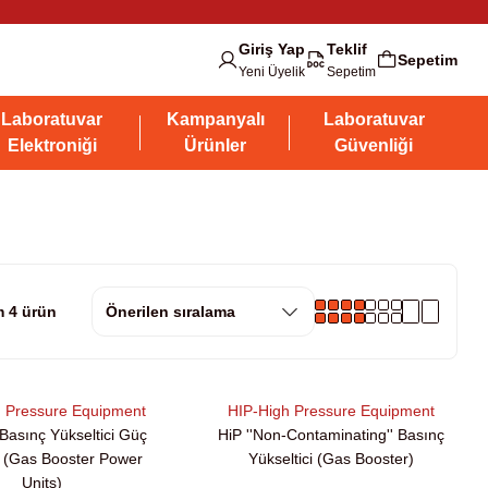
Giriş Yap
Teklif
Sepetim
Yeni Üyelik
Sepetim
Laboratuvar
Kampanyalı
Laboratuvar
Elektroniği
Ürünler
Güvenliği
 4 ürün
h Pressure Equipment
HIP-High Pressure Equipment
Basınç Yükseltici Güç
HiP ''Non-Contaminating'' Basınç
i (Gas Booster Power
Yükseltici (Gas Booster)
Units)