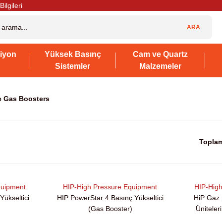
Bilgileri
ARA
iyon
Yüksek Basınç
Cam ve Quartz
Sistemler
Malzemeler
e Gas Boosters
Toplam
quipment
HIP-High Pressure Equipment
HIP-Hig
Yükseltici
HIP PowerStar 4 Basınç Yükseltici
HiP Gaz 
(Gas Booster)
Üniteler