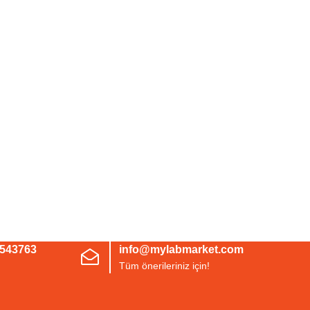
3543763
info@mylabmarket.com
Tüm önerileriniz için!