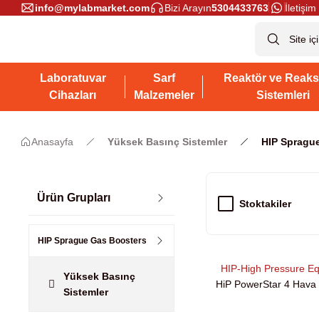
info@mylabmarket.com
Bizi Arayın
5304433763
İletişim 
Laboratuvar
Sarf
Reaktör ve Reaks
Cihazları
Malzemeler
Sistemleri
Anasayfa
Yüksek Basınç Sistemler
HIP Spragu
Ürün Grupları
Stoktakiler
HIP Sprague Gas Boosters
HIP-High Pressure E
Yüksek Basınç
HiP PowerStar 4 Hava 
Sistemler