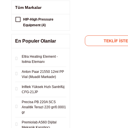
Tüm Markalar
HIP-High Pressure
Equipment (4)
TEKLİF İSTE
En Populer Olanlar
Eltra Heating Element -
Isıtma Elemanı
Anton Paar 21550 12ml PP
Vial (Muadil Markadır)
Infitek Yüksek Hızlı Santrifüj
CFG-21JP
Precisa PB 220A SCS
Analitik Terazi 220 gr/0.0001
gr
Premiolab AS60 Dijital
Mekanik Karıştırıcı