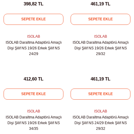
398,82 TL
461,19 TL
leri
SEPETE EKLE
SEPETE EKLE
ler
ISOLAB
ISOLAB
ISOLAB Daraltma Adaptörü Amaçlı
ISOLAB Daraltma Adaptörü Amaçlı
Dişi Şilif NS 19/26 Erkek Şilif NS
Dişi Şilif NS 19/26 Erkek Şilif NS
24/29
29/32
412,60 TL
461,19 TL
SEPETE EKLE
SEPETE EKLE
ISOLAB
ISOLAB
ISOLAB Daraltma Adaptörü Amaçlı
ISOLAB Daraltma Adaptörü Amaçlı
Dişi Şilif NS 19/26 Erkek Şilif NS
Dişi Şilif NS 24/29 Erkek Şilif NS
34/35
29/32