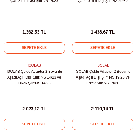
Çap 8 mm Dişi Şilif NS 14/23
Çap 10 mm Dişi Şilif NS 29/32
abinleri
re Küvetleri
tırıcılar
1.362,53 TL
1.438,67 TL
ırıcılar
SEPETE EKLE
SEPETE EKLE
azı
ISOLAB
ISOLAB
ISOLAB Çoklu Adaptör 2 Boyunlu
ISOLAB Çoklu Adaptör 2 Boyunlu
ihazlar
Aşağı Açılı Dişi Şilif: NS 14/23 ve
Aşağı Açılı Dişi Şilif: NS 19/26 ve
Erkek Şilif NS 14/23
Erkek Şilif NS 19/26
törler
2.023,12 TL
2.110,14 TL
SEPETE EKLE
SEPETE EKLE