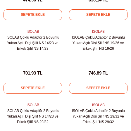
kübatörler
ler
SEPETE EKLE
SEPETE EKLE
i
ISOLAB
ISOLAB
ISOLAB Çoklu Adaptör 2 Boyunlu
ISOLAB Çoklu Adaptör 2 Boyunlu
Yukarı Açılı Dişi Şilif NS 14/23 ve
Yukarı Açılı Dişi Şilif NS 19/26 ve
ucu)
 Hunileri
Erkek Şilif NS 14/23
Erkek Şilif NS 19/26
layıcılar (Orbital Shaker)
 Sıvıları
r
701,93 TL
746,89 TL
layıcı (Lineer Shaker)
meler
SEPETE EKLE
SEPETE EKLE
er
ISOLAB
ISOLAB
arı
ISOLAB Çoklu Adaptör 2 Boyunlu
ISOLAB Çoklu Adaptör 2 Boyunlu
Yukarı Açılı Dişi Şilif NS 14/23 ve
Yukarı Açılı Dişi Şilif NS 29/32 ve
ler
Erkek Şilif NS 29/32
Erkek Şilif NS 29/32