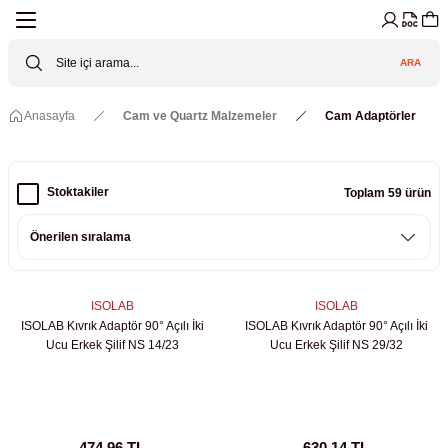
Geri Dön
Geri Dön
Geri Dön
Geri Dön
Geri Dön
Geri Dön
ARA
Cihazları
ler
ç Sistemler
tz Malzemeler
Elektroniği
Güvenliği
Anasayfa
Cam ve Quartz Malzemeler
Cam Adaptörler
lar
apları
asyon Pompaları
ktörler
Valfler
ratuvarı Cihazları
Gas Boosters
r
rleri
Stoktakiler
Toplam 59 ürün
eramik Malzemeler
ir Driven Pumps /HIP Hava Tahrikli
nileri
azları (Datalogger)
 Valfleri
aller
ISOLAB
ISOLAB
ISOLAB Kıvrık Adaptör 90° Açılı İki
ISOLAB Kıvrık Adaptör 90° Açılı İki
Cihazları
je
Ucu Erkek Şilif NS 14/23
Ucu Erkek Şilif NS 29/32
Kabinleri
 ve Sarfları
ler ve Borular
er
474,96 TL
630,14 TL