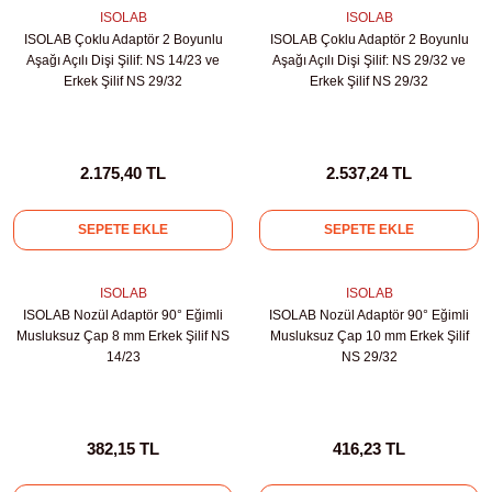
ihazları
ISOLAB
ISOLAB
ISOLAB Çoklu Adaptör 2 Boyunlu
ISOLAB Çoklu Adaptör 2 Boyunlu
Aşağı Açılı Dişi Şilif: NS 14/23 ve
Aşağı Açılı Dişi Şilif: NS 29/32 ve
Erkek Şilif NS 29/32
Erkek Şilif NS 29/32
ri
2.175,40 TL
2.537,24 TL
SEPETE EKLE
SEPETE EKLE
ılar
rıcılar
ISOLAB
ISOLAB
ISOLAB Nozül Adaptör 90° Eğimli
ISOLAB Nozül Adaptör 90° Eğimli
Musluksuz Çap 8 mm Erkek Şilif NS
Musluksuz Çap 10 mm Erkek Şilif
yolar
14/23
NS 29/32
arı
382,15 TL
416,23 TL
r