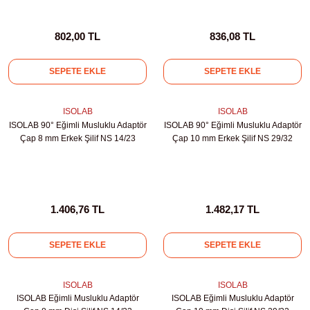
Test Kabinleri
802,00 TL
836,08 TL
ları
SEPETE EKLE
SEPETE EKLE
ISOLAB
ISOLAB
r Kapları
ISOLAB 90° Eğimli Musluklu Adaptör
ISOLAB 90° Eğimli Musluklu Adaptör
Çap 8 mm Erkek Şilif NS 14/23
Çap 10 mm Erkek Şilif NS 29/32
cılar
lar
1.406,76 TL
1.482,17 TL
ırık Buz Yapma Makineleri
SEPETE EKLE
SEPETE EKLE
ipi Bulaşık Yıkama Makineleri
 Krozeler
ISOLAB
ISOLAB
ISOLAB Eğimli Musluklu Adaptör
ISOLAB Eğimli Musluklu Adaptör
pi Öğütücü ve Mikserler