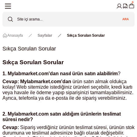
0
Geri Dön
Geri Dön
Geri Dön
Geri Dön
Geri Dön
Geri Dön
ARA
Cihazları
ler
ç Sistemler
tz Malzemeler
Elektroniği
Güvenliği
Anasayfa
Sayfalar
Sıkça Sorulan Sorular
lar
apları
asyon Pompaları
ktörler
Valfler
Sıkça Sorulan Sorular
ratuvarı Cihazları
Gas Boosters
r
rleri
Sıkça Sorulan Sorular
eramik Malzemeler
ir Driven Pumps /HIP Hava Tahrikli
nileri
azları (Datalogger)
1. Mylabmarket.com'dan nasıl ürün satın alabilirim
?
Cevap:
Mylabmarket.com'dan
ürün satın almak oldukça
kolay! Web sitemizde istediğiniz ürünleri seçebilir, kredi kartı
 Valfleri
aller
veya havale ile ödeme yapıp siparişinizi tamamlayabilirsiniz.
Ayrıca, telefonla ya da e-posta ile de sipariş verebilirsiniz.
Cihazları
je
2.
Mylabmarket.com
satın aldığım ürünlerin teslimat
süresi nedir?
Kabinleri
 ve Sarfları
ler ve Borular
Cevap:
Sipariş verdiğiniz ürünün teslimat süresi, ürünün stok
durumuna ve teslimat adresinize bağlı olarak değişebilir.
er