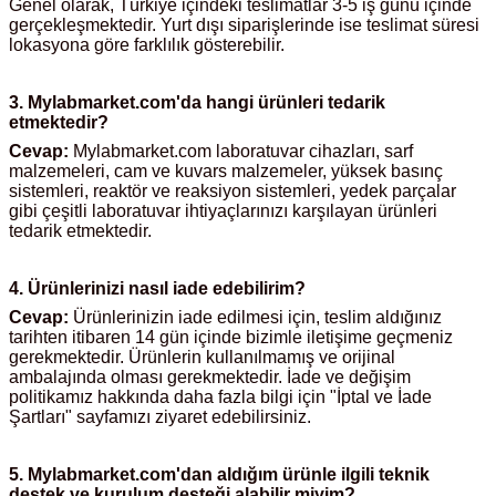
Genel olarak, Türkiye içindeki teslimatlar 3-5 iş günü içinde
gerçekleşmektedir. Yurt dışı siparişlerinde ise teslimat süresi
lokasyona göre farklılık gösterebilir.
kübatörler
ler
3.
Mylabmarket.com'da
hangi ürünleri tedarik
i
etmektedir?
Cevap:
Mylabmarket.com laboratuvar cihazları, sarf
ucu)
 Hunileri
malzemeleri, cam ve kuvars malzemeler, yüksek basınç
sistemleri, reaktör ve reaksiyon sistemleri, yedek parçalar
gibi çeşitli laboratuvar ihtiyaçlarınızı karşılayan ürünleri
layıcılar (Orbital Shaker)
 Sıvıları
r
tedarik etmektedir.
layıcı (Lineer Shaker)
meler
4. Ürünlerinizi nasıl iade edebilirim?
Cevap:
Ürünlerinizin iade edilmesi için, teslim aldığınız
tarihten itibaren 14 gün içinde bizimle iletişime geçmeniz
er
gerekmektedir. Ürünlerin kullanılmamış ve orijinal
ambalajında olması gerekmektedir. İade ve değişim
politikamız hakkında daha fazla bilgi için "İptal ve İade
arı
Şartları" sayfamızı ziyaret edebilirsiniz.
ler
5.
Mylabmarket.com'dan
aldığım ürünle ilgili teknik
destek ve kurulum desteği alabilir miyim?