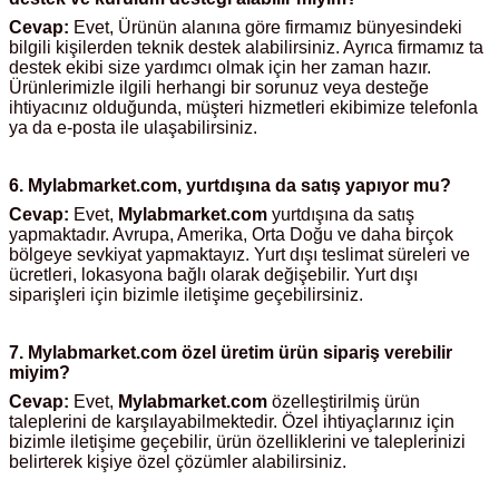
Test Kabinleri
Cevap:
Evet, Ürünün alanına göre firmamız bünyesindeki
bilgili kişilerden teknik destek alabilirsiniz. Ayrıca firmamız ta
destek ekibi size yardımcı olmak için her zaman hazır.
ları
Ürünlerimizle ilgili herhangi bir sorunuz veya desteğe
ihtiyacınız olduğunda, müşteri hizmetleri ekibimize telefonla
ya da e-posta ile ulaşabilirsiniz.
6.
Mylabmarket.com
, yurtdışına da satış yapıyor mu?
r Kapları
Cevap:
Evet,
Mylabmarket.com
yurtdışına da satış
yapmaktadır. Avrupa, Amerika, Orta Doğu ve daha birçok
cılar
lar
bölgeye sevkiyat yapmaktayız. Yurt dışı teslimat süreleri ve
ücretleri, lokasyona bağlı olarak değişebilir. Yurt dışı
siparişleri için bizimle iletişime geçebilirsiniz.
7.
Mylabmarket.com
özel üretim ürün sipariş verebilir
ırık Buz Yapma Makineleri
miyim?
Cevap:
Evet,
Mylabmarket.com
özelleştirilmiş ürün
taleplerini de karşılayabilmektedir. Özel ihtiyaçlarınız için
ipi Bulaşık Yıkama Makineleri
 Krozeler
bizimle iletişime geçebilir, ürün özelliklerini ve taleplerinizi
belirterek kişiye özel çözümler alabilirsiniz.
pi Öğütücü ve Mikserler