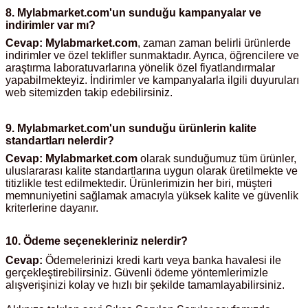
8.
Mylabmarket.com'un
sunduğu kampanyalar ve
indirimler var mı?
abinleri
re Küvetleri
Cevap:
Mylabmarket.com
, zaman zaman belirli ürünlerde
indirimler ve özel teklifler sunmaktadır. Ayrıca, öğrencilere ve
tırıcılar
araştırma laboratuvarlarına yönelik özel fiyatlandırmalar
yapabilmekteyiz. İndirimler ve kampanyalarla ilgili duyuruları
web sitemizden takip edebilirsiniz.
ırıcılar
9.
Mylabmarket.com'un
sunduğu ürünlerin kalite
azı
standartları nelerdir?
Cevap:
Mylabmarket.com
olarak sunduğumuz tüm ürünler,
ihazlar
uluslararası kalite standartlarına uygun olarak üretilmekte ve
titizlikle test edilmektedir. Ürünlerimizin her biri, müşteri
memnuniyetini sağlamak amacıyla yüksek kalite ve güvenlik
kriterlerine dayanır.
törler
10. Ödeme seçenekleriniz nelerdir?
Cevap:
Ödemelerinizi kredi kartı veya banka havalesi ile
gerçekleştirebilirsiniz. Güvenli ödeme yöntemlerimizle
alışverişinizi kolay ve hızlı bir şekilde tamamlayabilirsiniz.