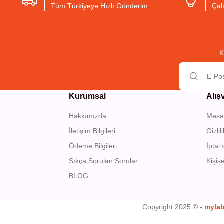
Tüm Türkiyeye Hızlı Gönderim
Çal
K
Kurumsal
Alış
Hakkımızda
Mesaf
İletişim Bilgileri
Gizli
Ödeme Bilgileri
İptal 
Sıkça Sorulan Sorular
Kişise
BLOG
Copyright 2025 © -
myla