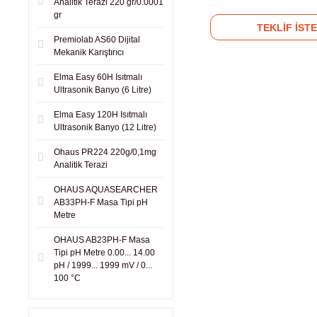
Analitik Terazi 220 gr/0.0001
gr
TEKLİF İSTE
Premiolab AS60 Dijital
Mekanik Karıştırıcı
Elma Easy 60H Isıtmalı
Ultrasonik Banyo (6 Litre)
Elma Easy 120H Isıtmalı
Ultrasonik Banyo (12 Litre)
Ohaus PR224 220g/0,1mg
Analitik Terazi
OHAUS AQUASEARCHER
AB33PH-F Masa Tipi pH
Metre
OHAUS AB23PH-F Masa
Tipi pH Metre 0.00... 14.00
pH / 1999... 1999 mV / 0...
100 °C