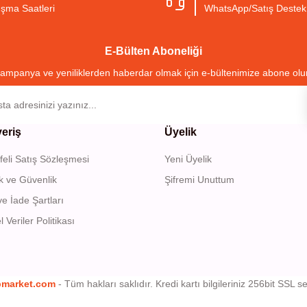
ışma Saatleri
WhatsApp/Satış Destek
E-Bülten Aboneliği
ampanya ve yeniliklerden haberdar olmak için e-bültenimize abone olu
veriş
Üyelik
eli Satış Sözleşmesi
Yeni Üyelik
lik ve Güvenlik
Şifremi Unuttum
ve İade Şartları
l Veriler Politikası
bmarket.com
- Tüm hakları saklıdır. Kredi kartı bilgileriniz 256bit SSL se