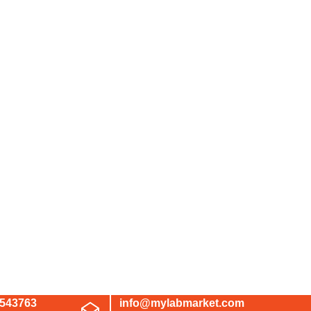
3543763
info@mylabmarket.com