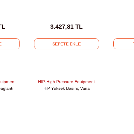
TL
3.427,81 TL
E
SEPETE EKLE
quipment
HIP-High Pressure Equipment
ağlantı
HiP Yüksek Basınç Vana