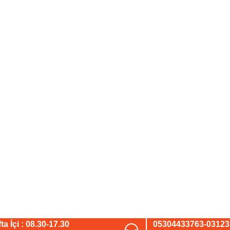
ta İçi : 08.30-17.30
05304433763-0312