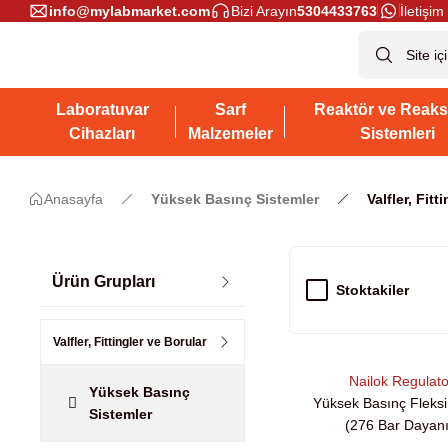
info@mylabmarket.com
Bizi Arayın
5304433763
İletişim 
Laboratuvar
Sarf
Reaktör ve Reaks
Cihazları
Malzemeler
Sistemleri
Anasayfa
Yüksek Basınç Sistemler
Valfler, Fitt
Ürün Grupları
Stoktakiler
Valfler, Fittingler ve Borular
Nailok Regulat
Yüksek Basınç
Yüksek Basınç Fleks
Sistemler
(276 Bar Dayan