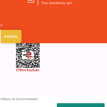
Tüm önerileriniz için!
n!
KAYDOL
rtifikası ile korunmaktadır.