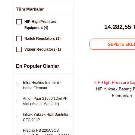
Tüm Markalar
HIP-High Pressure
14.282,55 
Equipment (4)
Nailok Regulators (1)
SEPETE EKL
Vigour Regulators (1)
En Populer Olanlar
HIP-High Pressure E
Eltra Heating Element -
Isıtma Elemanı
HiP Yüksek Basınç B
Elemanları
Anton Paar 21550 12ml PP
Vial (Muadil Markadır)
Infitek Yüksek Hızlı Santrifüj
CFG-21JP
Precisa PB 220A SCS