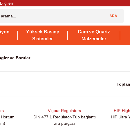
Bilgileri
ARA
iyon
Yüksek Basınç
Cam ve Quartz
Sistemler
Malzemeler
ingler ve Borular
Toplam
ors
Vigour Regulators
HIP-Hig
i Hortum
DIN 477.1 Regülatör-Tüp bağlantı
HiP Ultra 
ım)
ara parçası