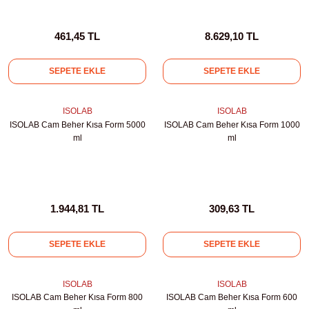
Test Kabinleri
461,45 TL
8.629,10 TL
ları
SEPETE EKLE
SEPETE EKLE
ISOLAB
ISOLAB
r Kapları
ISOLAB Cam Beher Kısa Form 5000
ISOLAB Cam Beher Kısa Form 1000
ml
ml
cılar
lar
1.944,81 TL
309,63 TL
ırık Buz Yapma Makineleri
SEPETE EKLE
SEPETE EKLE
ipi Bulaşık Yıkama Makineleri
 Krozeler
ISOLAB
ISOLAB
ISOLAB Cam Beher Kısa Form 800
ISOLAB Cam Beher Kısa Form 600
pi Öğütücü ve Mikserler