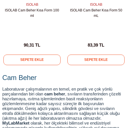
ihazları
ISOLAB
ISOLAB
ISOLAB Cam Beher Kısa Form 100
ISOLAB Cam Beher Kısa Form 50
ml
mL
ri
90,31 TL
83,39 TL
SEPETE EKLE
SEPETE EKLE
ılar
Cam Beher
rıcılar
Laboratuvar çalışmalarının en temel, en pratik ve çok yönlü 
yolar
parçalarından biri olan 
cam beher
, sıvıların transferinden çözelti 
hazırlamaya, ısıtma işlemlerinden basit reaksiyonların 
gözlemlenmesine kadar sayısız süreçte ilk başvurulan 
arı
ekipmandır. Geniş ağızlı yapısı, silindirik gövdesi ve sıvıların 
etrafa dökülmeden kolayca aktarılmasını sağlayan küçük oluğu 
(akıtma ağzı) ile her laboratuvarın olmazsa olmazıdır. 
r
MyLabMarket 
o
larak, her ölçekteki bilimsel ve endüstriyel 
çalışmanızda güvenle kullanabileceğiniz, yüksek ısıl dayanıma 