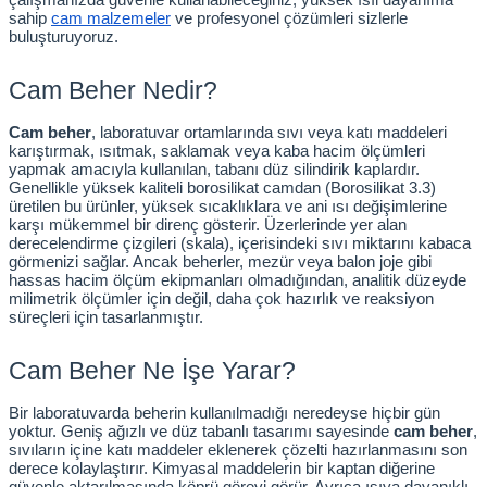
sahip
cam malzemeler
 ve profesyonel çözümleri sizlerle 
rıcılar
buluşturuyoruz.
Cam Beher Nedir?
ıklı Dolaplar
Cam beher
, laboratuvar ortamlarında sıvı veya katı maddeleri 
r
karıştırmak, ısıtmak, saklamak veya kaba hacim ölçümleri 
yapmak amacıyla kullanılan, tabanı düz silindirik kaplardır. 
Genellikle yüksek kaliteli borosilikat camdan (Borosilikat 3.3) 
uvarı Cihazları
üretilen bu ürünler, yüksek sıcaklıklara ve ani ısı değişimlerine 
karşı mükemmel bir direnç gösterir. Üzerlerinde yer alan 
derecelendirme çizgileri (skala), içerisindeki sıvı miktarını kabaca 
arı
görmenizi sağlar. Ancak beherler, mezür veya balon joje gibi 
hassas hacim ölçüm ekipmanları olmadığından, analitik düzeyde 
milimetrik ölçümler için değil, daha çok hazırlık ve reaksiyon 
 Ölçüm Cihazları
süreçleri için tasarlanmıştır.
Cam Beher Ne İşe Yarar?
k Titratörler
Bir laboratuvarda beherin kullanılmadığı neredeyse hiçbir gün 
er
yoktur. Geniş ağızlı ve düz tabanlı tasarımı sayesinde 
cam beher
, 
sıvıların içine katı maddeler eklenerek çözelti hazırlanmasını son 
derece kolaylaştırır. Kimyasal maddelerin bir kaptan diğerine 
güvenle aktarılmasında köprü görevi görür. Ayrıca ısıya dayanıklı 