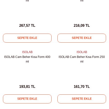
ml
ml
abinleri
re Küvetleri
tırıcılar
267,57 TL
216,09 TL
ırıcılar
SEPETE EKLE
SEPETE EKLE
azı
ISOLAB
ISOLAB
ISOLAB Cam Beher Kısa Form 400
ISOLAB Cam Beher Kısa Form 250
ihazlar
ml
ml
törler
193,81 TL
161,70 TL
SEPETE EKLE
SEPETE EKLE