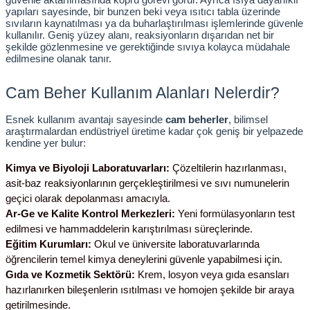
yapıları sayesinde, bir bunzen beki veya ısıtıcı tabla üzerinde 
sıvıların kaynatılması ya da buharlaştırılması işlemlerinde güvenle 
leri
kullanılır. Geniş yüzey alanı, reaksiyonların dışarıdan net bir 
şekilde gözlenmesine ve gerektiğinde sıvıya kolayca müdahale 
edilmesine olanak tanır.
ler
Cam Beher Kullanım Alanları Nelerdir?
Esnek kullanım avantajı sayesinde 
cam beherler
, bilimsel 
araştırmalardan endüstriyel üretime kadar çok geniş bir yelpazede 
kendine yer bulur:
Kimya ve Biyoloji Laboratuvarları:
 Çözeltilerin hazırlanması, 
asit-baz reaksiyonlarının gerçekleştirilmesi ve sıvı numunelerin 
geçici olarak depolanması amacıyla.
Ar-Ge ve Kalite Kontrol Merkezleri:
 Yeni formülasyonların test 
edilmesi ve hammaddelerin karıştırılması süreçlerinde.
Eğitim Kurumları:
 Okul ve üniversite laboratuvarlarında 
öğrencilerin temel kimya deneylerini güvenle yapabilmesi için.
Gıda ve Kozmetik Sektörü:
 Krem, losyon veya gıda esansları 
hazırlanırken bileşenlerin ısıtılması ve homojen şekilde bir araya 
getirilmesinde.