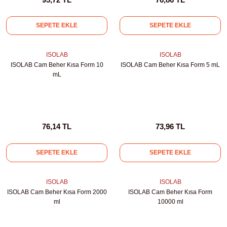
kübatörler
ler
SEPETE EKLE
SEPETE EKLE
i
ISOLAB
ISOLAB
ISOLAB Cam Beher Kısa Form 10
ISOLAB Cam Beher Kısa Form 5 mL
mL
ucu)
 Hunileri
layıcılar (Orbital Shaker)
 Sıvıları
r
76,14 TL
73,96 TL
layıcı (Lineer Shaker)
meler
SEPETE EKLE
SEPETE EKLE
er
ISOLAB
ISOLAB
arı
ISOLAB Cam Beher Kısa Form 2000
ISOLAB Cam Beher Kısa Form
ml
10000 ml
ler