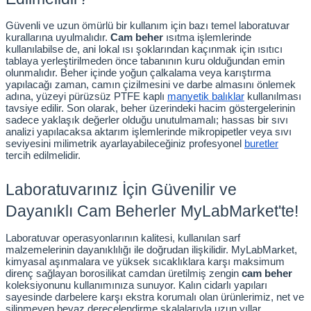
Güvenli ve uzun ömürlü bir kullanım için bazı temel laboratuvar 
kurallarına uyulmalıdır. 
Cam beher
 ısıtma işlemlerinde 
kullanılabilse de, ani lokal ısı şoklarından kaçınmak için ısıtıcı 
tablaya yerleştirilmeden önce tabanının kuru olduğundan emin 
olunmalıdır. Beher içinde yoğun çalkalama veya karıştırma 
yapılacağı zaman, camın çizilmesini ve darbe almasını önlemek 
adına, yüzeyi pürüzsüz PTFE kaplı
manyetik balıklar
 kullanılması 
tavsiye edilir. Son olarak, beher üzerindeki hacim göstergelerinin 
sadece yaklaşık değerler olduğu unutulmamalı; hassas bir sıvı 
analizi yapılacaksa aktarım işlemlerinde mikropipetler veya sıvı 
seviyesini milimetrik ayarlayabileceğiniz profesyonel
buretler
tercih edilmelidir.
Laboratuvarınız İçin Güvenilir ve 
Dayanıklı Cam Beherler MyLabMarket'te!
Laboratuvar operasyonlarının kalitesi, kullanılan sarf 
malzemelerinin dayanıklılığı ile doğrudan ilişkilidir. MyLabMarket, 
kimyasal aşınmalara ve yüksek sıcaklıklara karşı maksimum 
direnç sağlayan borosilikat camdan üretilmiş zengin 
cam beher
koleksiyonunu kullanımınıza sunuyor. Kalın cidarlı yapıları 
sayesinde darbelere karşı ekstra korumalı olan ürünlerimiz, net ve 
silinmeyen beyaz derecelendirme skalalarıyla uzun yıllar 