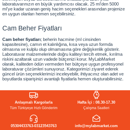
laboratuvarınızın en büyük yardımcısı olacak. 25 ml'den 5000 
ml'ye kadar uzanan geniş hacim seçenekleri arasından projenize 
en uygun olanları hemen seçebilirsiniz.
Cam Beher Fiyatları
Cam beher fiyatları
; beherin hacmine (ml cinsinden 
kapasitesine), camın et kalınlığına, kısa veya uzun formda 
olmasına ve kulplu olup olmamasına göre değişkenlik gösterir. 
Laboratuvar malzemelerinde doğru kaliteyi tercih etmek, kırılma 
riskini azaltarak uzun vadede bütçenizi korur. MyLabMarket 
olarak, kaliteden ödün vermeden her bütçeye uygun profesyonel 
laboratuvar çözümleri sunuyoruz. Kategorimizi ziyaret ederek 
güncel ürün seçeneklerimizi inceleyebilir, ihtiyacınız olan adet ve 
boyutlarda siparişinizi avantajlı fiyatlarla hemen oluşturabilirsiniz.
Anlaşmalı Kargolarla
Hafta İçi : 08.30-17.30
Tüm Türkiyeye Hızlı Gönderim
Çalışma Saatleri
05304433763-03123543763
info@mylabmarket.com