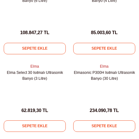
Banyo (6 Litre)
Banyo (4 Litre)
abinleri
re Küvetleri
tırıcılar
108.847,27 TL
85.003,60 TL
ırıcılar
SEPETE EKLE
SEPETE EKLE
azı
Elma
Elma
Elma Select 30 Isıtmalı Ultrasonik
Elmasonic P300H Isıtmalı Ultrasonik
ihazlar
Banyo (3 Litre)
Banyo (30 Litre)
törler
62.819,30 TL
234.090,78 TL
SEPETE EKLE
SEPETE EKLE