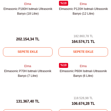
ihazları
%10
Elma
Elma
Elmasonic P180H Isıtmalı Ultrasonik
Elmasonic P120H Isıtmalı Ultrasonik
Banyo (18 Litre)
Banyo (12 Litre)
ri
182.860,78 TL
202.154,34 TL
164.574,71 TL
SEPETE EKLE
SEPETE EKLE
ılar
%10
rıcılar
Elma
Elma
Elmasonic P70H Isıtmalı Ultrasonik
Elmasonic P60H Isıtmalı Ultrasonik
Banyo (7 Litre)
Banyo (6 Litre)
yolar
arı
118.526,98 TL
131.367,40 TL
106.674,28 TL
r