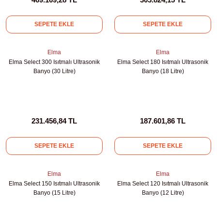
kübatörler
ler
SEPETE EKLE
SEPETE EKLE
i
Elma
Elma
Elma Select 300 Isıtmalı Ultrasonik
Elma Select 180 Isıtmalı Ultrasonik
Banyo (30 Litre)
Banyo (18 Litre)
ucu)
 Hunileri
layıcılar (Orbital Shaker)
 Sıvıları
r
231.456,84 TL
187.601,86 TL
layıcı (Lineer Shaker)
meler
SEPETE EKLE
SEPETE EKLE
er
Elma
Elma
arı
Elma Select 150 Isıtmalı Ultrasonik
Elma Select 120 Isıtmalı Ultrasonik
Banyo (15 Litre)
Banyo (12 Litre)
ler