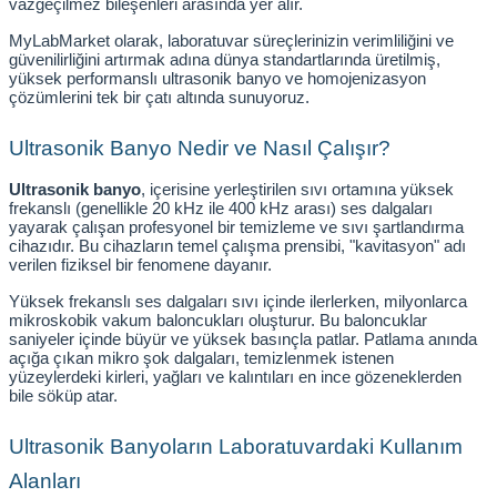
vazgeçilmez bileşenleri arasında yer alır.
MyLabMarket olarak, laboratuvar süreçlerinizin verimliliğini ve 
güvenilirliğini artırmak adına dünya standartlarında üretilmiş, 
yüksek performanslı ultrasonik banyo ve homojenizasyon 
çözümlerini tek bir çatı altında sunuyoruz.
Ultrasonik Banyo Nedir ve Nasıl Çalışır?
Ultrasonik banyo
, içerisine yerleştirilen sıvı ortamına yüksek 
frekanslı (genellikle 20 kHz ile 400 kHz arası) ses dalgaları 
yayarak çalışan profesyonel bir temizleme ve sıvı şartlandırma 
cihazıdır. Bu cihazların temel çalışma prensibi, "kavitasyon" adı 
verilen fiziksel bir fenomene dayanır.
Yüksek frekanslı ses dalgaları sıvı içinde ilerlerken, milyonlarca 
mikroskobik vakum baloncukları oluşturur. Bu baloncuklar 
saniyeler içinde büyür ve yüksek basınçla patlar. Patlama anında 
açığa çıkan mikro şok dalgaları, temizlenmek istenen 
yüzeylerdeki kirleri, yağları ve kalıntıları en ince gözeneklerden 
bile söküp atar.
Ultrasonik Banyoların Laboratuvardaki Kullanım 
Alanları