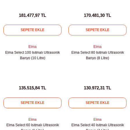
Test Kabinleri
181.477,97 TL
170.481,30 TL
ları
SEPETE EKLE
SEPETE EKLE
Elma
Elma
r Kapları
Elma Select 100 Isıtmalı Ultrasonik
Elma Select 80 Isıtmalı Ultrasonik
Banyo (10 Litre)
Banyo (8 Litre)
cılar
lar
135.515,84 TL
130.972,31 TL
ırık Buz Yapma Makineleri
SEPETE EKLE
SEPETE EKLE
ipi Bulaşık Yıkama Makineleri
 Krozeler
Elma
Elma
Elma Select 60 Isıtmalı Ultrasonik
Elma Select 40 Isıtmalı Ultrasonik
pi Öğütücü ve Mikserler