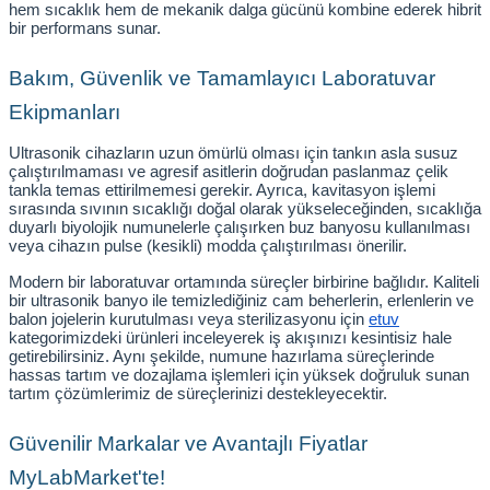
hem sıcaklık hem de mekanik dalga gücünü kombine ederek hibrit 
bir performans sunar.
Bakım, Güvenlik ve Tamamlayıcı Laboratuvar 
Ekipmanları
Ultrasonik cihazların uzun ömürlü olması için tankın asla susuz 
çalıştırılmaması ve agresif asitlerin doğrudan paslanmaz çelik 
tankla temas ettirilmemesi gerekir. Ayrıca, kavitasyon işlemi 
sırasında sıvının sıcaklığı doğal olarak yükseleceğinden, sıcaklığa 
duyarlı biyolojik numunelerle çalışırken buz banyosu kullanılması 
veya cihazın pulse (kesikli) modda çalıştırılması önerilir.
Modern bir laboratuvar ortamında süreçler birbirine bağlıdır. Kaliteli 
bir ultrasonik banyo ile temizlediğiniz cam beherlerin, erlenlerin ve 
balon jojelerin kurutulması veya sterilizasyonu için
etuv
kategorimizdeki ürünleri inceleyerek iş akışınızı kesintisiz hale 
getirebilirsiniz. Aynı şekilde, numune hazırlama süreçlerinde 
hassas tartım ve dozajlama işlemleri için yüksek doğruluk sunan 
tartım çözümlerimiz de süreçlerinizi destekleyecektir.
Güvenilir Markalar ve Avantajlı Fiyatlar 
MyLabMarket'te!