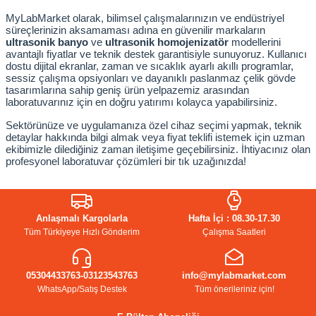
MyLabMarket olarak, bilimsel çalışmalarınızın ve endüstriyel 
süreçlerinizin aksamaması adına en güvenilir markaların 
ultrasonik banyo
 ve 
ultrasonik homojenizatör
 modellerini 
avantajlı fiyatlar ve teknik destek garantisiyle sunuyoruz. Kullanıcı 
dostu dijital ekranlar, zaman ve sıcaklık ayarlı akıllı programlar, 
sessiz çalışma opsiyonları ve dayanıklı paslanmaz çelik gövde 
tasarımlarına sahip geniş ürün yelpazemiz arasından 
laboratuvarınız için en doğru yatırımı kolayca yapabilirsiniz.
Sektörünüze ve uygulamanıza özel cihaz seçimi yapmak, teknik 
detaylar hakkında bilgi almak veya fiyat teklifi istemek için uzman 
ekibimizle dilediğiniz zaman iletişime geçebilirsiniz. İhtiyacınız olan 
profesyonel laboratuvar çözümleri bir tık uzağınızda!
Anlaşmalı Kargolarla
Hafta İçi : 08.30-17.30
Tüm Türkiyeye Hızlı Gönderim
Çalışma Saatleri
05304433763-03123543763
info@mylabmarket.com
WhatsApp/Satış Destek
Tüm önerileriniz için!