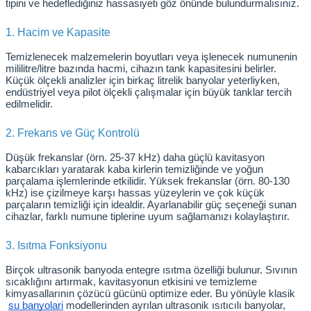
tipini ve hedeflediğiniz hassasiyeti göz önünde bulundurmalısınız.
1. Hacim ve Kapasite
Temizlenecek malzemelerin boyutları veya işlenecek numunenin 
mililitre/litre bazında hacmi, cihazın tank kapasitesini belirler. 
Küçük ölçekli analizler için birkaç litrelik banyolar yeterliyken, 
endüstriyel veya pilot ölçekli çalışmalar için büyük tanklar tercih 
edilmelidir.
2. Frekans ve Güç Kontrolü
Düşük frekanslar (örn. 25-37 kHz) daha güçlü kavitasyon 
kabarcıkları yaratarak kaba kirlerin temizliğinde ve yoğun 
parçalama işlemlerinde etkilidir. Yüksek frekanslar (örn. 80-130 
kHz) ise çizilmeye karşı hassas yüzeylerin ve çok küçük 
parçaların temizliği için idealdir. Ayarlanabilir güç seçeneği sunan 
cihazlar, farklı numune tiplerine uyum sağlamanızı kolaylaştırır.
3. Isıtma Fonksiyonu
Birçok ultrasonik banyoda entegre ısıtma özelliği bulunur. Sıvının 
sıcaklığını artırmak, kavitasyonun etkisini ve temizleme 
kimyasallarının çözücü gücünü optimize eder. Bu yönüyle klasik
su banyolari
 modellerinden ayrılan ultrasonik ısıtıcılı banyolar, 