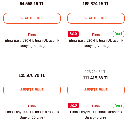
94.558,19 TL
168.374,15 TL
leri
SEPETE EKLE
SEPETE EKLE
ler
%10
Yeni
Elma
Elma
Elma Easy 180H Isıtmalı Ultrasonik
Elma Easy 120H Isıtmalı Ultrasonik
Banyo (18 Litre)
Banyo (12 Litre)
123.794,84 TL
135.976,78 TL
111.415,36 TL
SEPETE EKLE
SEPETE EKLE
%10
Yeni
Elma
Elma
Elma Easy 100H Isıtmalı Ultrasonik
Elma Easy 60H Isıtmalı Ultrasonik
Banyo (10 Litre)
Banyo (6 Litre)