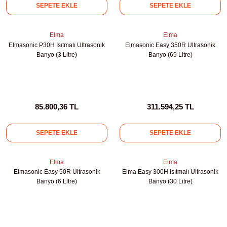
SEPETE EKLE
SEPETE EKLE
rıcılar
Elma
Elma
ıklı Dolaplar
Elmasonic P30H Isıtmalı Ultrasonik
Elmasonic Easy 350R Ultrasonik
Banyo (3 Litre)
Banyo (69 Litre)
r
uvarı Cihazları
85.800,36 TL
311.594,25 TL
arı
SEPETE EKLE
SEPETE EKLE
 Ölçüm Cihazları
Elma
Elma
k Titratörler
Elmasonic Easy 50R Ultrasonik
Elma Easy 300H Isıtmalı Ultrasonik
Banyo (6 Litre)
Banyo (30 Litre)
er