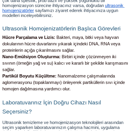
çok daha spesifik, prob bazlı ve yüksek yoğunluklu bir 
homojenizasyon sürecine ihtiyacınız varsa, doğrudan
ultrasonik 
homojenizatörler
 sayfamızı ziyaret ederek ihtiyacınıza uygun 
modelleri inceleyebilirsiniz.
Ultrasonik Homojenizatörlerin Başlıca Görevleri
Hücre Parçalama ve Lizis:
 Bakteri, maya, bitki veya hayvan 
dokularının hücre duvarlarını yıkarak içindeki DNA, RNA veya 
proteinlerin açığa çıkarılmasını sağlar.
Nano-Emülsiyon Oluşturma:
 Birbiri içinde çözünmeyen iki 
sıvının (örneğin yağ ve su) kalıcı ve kararlı bir şekilde karışmasını 
sağlar.
Partikül Boyutu Küçültme:
 Nanomalzeme çalışmalarında 
aglomerasyonu (topaklanmayı) önleyerek partiküllerin sıvı içinde 
homojen dağılmasına yardımcı olur.
Laboratuvarınız İçin Doğru Cihazı Nasıl 
Seçersiniz?
Ultrasonik temizleme ve homojenizasyon teknolojileri arasından 
seçim yaparken laboratuvarınızın çalışma hacmini, uygulama 