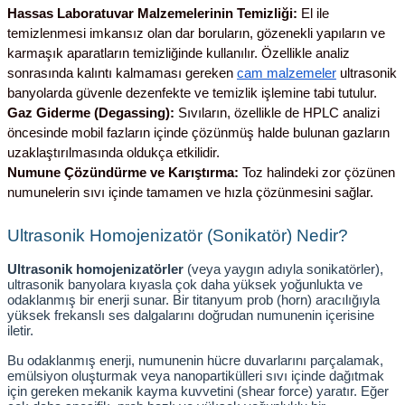
Hassas Laboratuvar Malzemelerinin Temizliği:
 El ile 
temizlenmesi imkansız olan dar boruların, gözenekli yapıların ve 
karmaşık aparatların temizliğinde kullanılır. Özellikle analiz 
sonrasında kalıntı kalmaması gereken
cam malzemeler
 ultrasonik 
banyolarda güvenle dezenfekte ve temizlik işlemine tabi tutulur.
Gaz Giderme (Degassing):
 Sıvıların, özellikle de HPLC analizi 
öncesinde mobil fazların içinde çözünmüş halde bulunan gazların 
uzaklaştırılmasında oldukça etkilidir.
Numune Çözündürme ve Karıştırma:
 Toz halindeki zor çözünen 
numunelerin sıvı içinde tamamen ve hızla çözünmesini sağlar.
Ultrasonik Homojenizatör (Sonikatör) Nedir?
Ultrasonik homojenizatörler
 (veya yaygın adıyla sonikatörler), 
ultrasonik banyolara kıyasla çok daha yüksek yoğunlukta ve 
odaklanmış bir enerji sunar. Bir titanyum prob (horn) aracılığıyla 
yüksek frekanslı ses dalgalarını doğrudan numunenin içerisine 
iletir.
Bu odaklanmış enerji, numunenin hücre duvarlarını parçalamak, 
emülsiyon oluşturmak veya nanopartikülleri sıvı içinde dağıtmak 
için gereken mekanik kayma kuvvetini (shear force) yaratır. Eğer 