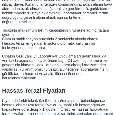
bir rol oynar çünkü harici kalibrasyonlu modeller dış kütle setlerine 
ihtiyaç duyar. Kullanıcılar teraziyi konumlandıracakları alanın hava 
rıcılar
akımından uzak olmasını sağlamalı ve gerekirse rüzgarlık içeren 
kabinli modelleri listeye eklemelidir. Laboratuvar personeli tartım 
doğruluğunu garanti altına almak için şu kriterleri 
ıklı Dolaplar
değerlendirmelidir:
Terazinin maksimum tartım kapasitesinin numune ağırlığına tam 
r
uyumu
Cihazın stabilizasyon süresinin 2 saniyenin altında olması
Hassas teraziler için dahili motorlu otomatik kalibrasyon 
uvarı Cihazları
fonksiyonunun bulunması
Cihazın GLP yani İyi Laboratuvar Uygulamaları uyumluluğu da 
arı
veri takibi açısından büyük önem taşır. Cihazın tuş takımının ve 
gövdesinin kimyasal dökülmelerine karşı dirençli malzemeden 
yapılması kullanım ömrünü uzatır. Bu nedenle laboratuvarınızın 
 Ölçüm Cihazları
günlük tartım hacmini ve analiz türlerini önceden 
haritalandırmalısınız.
k Titratörler
Hassas Terazi Fiyatları
er
Piyasada farklı teknik özelliklere sahip cihazlar bulunduğundan 
hassas laboratuvar terazi fiyatları okunabilirlik basamağına ve 
kapasiteye göre değişiklik gösterir. Üreticiler hassas laboratuvar 
terazi fiyatları belirlerken cihazın ekran tipini, veri çıkış portlarını ve 