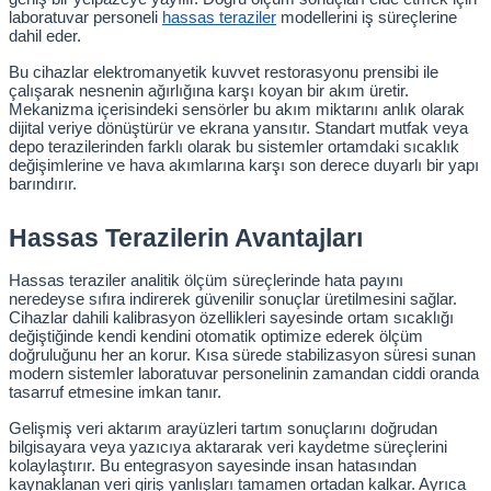
laboratuvar personeli
hassas teraziler
 modellerini iş süreçlerine 
Test Kabinleri
dahil eder.
Bu cihazlar elektromanyetik kuvvet restorasyonu prensibi ile 
ları
çalışarak nesnenin ağırlığına karşı koyan bir akım üretir. 
Mekanizma içerisindeki sensörler bu akım miktarını anlık olarak 
dijital veriye dönüştürür ve ekrana yansıtır. Standart mutfak veya 
depo terazilerinden farklı olarak bu sistemler ortamdaki sıcaklık 
değişimlerine ve hava akımlarına karşı son derece duyarlı bir yapı 
barındırır.
r Kapları
Hassas Terazilerin Avantajları
cılar
lar
Hassas teraziler analitik ölçüm süreçlerinde hata payını 
neredeyse sıfıra indirerek güvenilir sonuçlar üretilmesini sağlar. 
Cihazlar dahili kalibrasyon özellikleri sayesinde ortam sıcaklığı 
değiştiğinde kendi kendini otomatik optimize ederek ölçüm 
doğruluğunu her an korur. Kısa sürede stabilizasyon süresi sunan 
ırık Buz Yapma Makineleri
modern sistemler laboratuvar personelinin zamandan ciddi oranda 
tasarruf etmesine imkan tanır.
ipi Bulaşık Yıkama Makineleri
 Krozeler
Gelişmiş veri aktarım arayüzleri tartım sonuçlarını doğrudan 
bilgisayara veya yazıcıya aktararak veri kaydetme süreçlerini 
kolaylaştırır. Bu entegrasyon sayesinde insan hatasından 
pi Öğütücü ve Mikserler
kaynaklanan veri giriş yanlışları tamamen ortadan kalkar. Ayrıca 