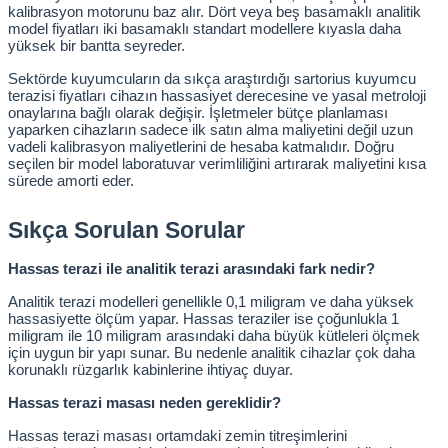
kalibrasyon motorunu baz alır. Dört veya beş basamaklı analitik 
model fiyatları iki basamaklı standart modellere kıyasla daha 
leri
yüksek bir bantta seyreder.
Sektörde kuyumcuların da sıkça araştırdığı sartorius kuyumcu 
terazisi fiyatları cihazın hassasiyet derecesine ve yasal metroloji 
ler
onaylarına bağlı olarak değişir. İşletmeler bütçe planlaması 
yaparken cihazların sadece ilk satın alma maliyetini değil uzun 
vadeli kalibrasyon maliyetlerini de hesaba katmalıdır. Doğru 
seçilen bir model laboratuvar verimliliğini artırarak maliyetini kısa 
sürede amorti eder.
Sıkça Sorulan Sorular
Hassas terazi ile analitik terazi arasındaki fark nedir?
Analitik terazi modelleri genellikle 0,1 miligram ve daha yüksek 
hassasiyette ölçüm yapar. Hassas teraziler ise çoğunlukla 1 
miligram ile 10 miligram arasındaki daha büyük kütleleri ölçmek 
için uygun bir yapı sunar. Bu nedenle analitik cihazlar çok daha 
korunaklı rüzgarlık kabinlerine ihtiyaç duyar.
Hassas terazi masası neden gereklidir?
Hassas terazi masası ortamdaki zemin titreşimlerini 