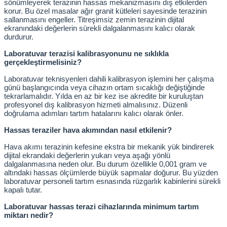
sönümleyerek terazinin hassas mekanizmasını dış etkilerden 
korur. Bu özel masalar ağır granit kütleleri sayesinde terazinin 
sallanmasını engeller. Titreşimsiz zemin terazinin dijital 
ekranındaki değerlerin sürekli dalgalanmasını kalıcı olarak 
durdurur.
Laboratuvar terazisi kalibrasyonunu ne sıklıkla 
gerçekleştirmelisiniz?
Laboratuvar teknisyenleri dahili kalibrasyon işlemini her çalışma 
günü başlangıcında veya cihazın ortam sıcaklığı değiştiğinde 
tekrarlamalıdır. Yılda en az bir kez ise akredite bir kuruluştan 
profesyonel dış kalibrasyon hizmeti almalısınız. Düzenli 
doğrulama adımları tartım hatalarını kalıcı olarak önler.
Hassas teraziler hava akımından nasıl etkilenir?
Hava akımı terazinin kefesine ekstra bir mekanik yük bindirerek 
dijital ekrandaki değerlerin yukarı veya aşağı yönlü 
dalgalanmasına neden olur. Bu durum özellikle 0,001 gram ve 
altındaki hassas ölçümlerde büyük sapmalar doğurur. Bu yüzden 
laboratuvar personeli tartım esnasında rüzgarlık kabinlerini sürekli 
kapalı tutar.
Laboratuvar hassas terazi cihazlarında minimum tartım 
miktarı nedir?