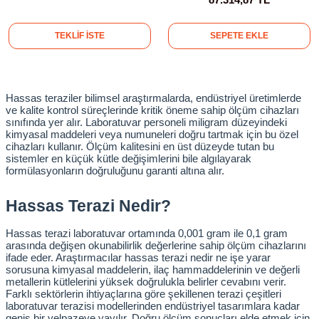
kübatörler
ler
TEKLİF İSTE
SEPETE EKLE
i
Hassas teraziler bilimsel araştırmalarda, endüstriyel üretimlerde 
ucu)
 Hunileri
ve kalite kontrol süreçlerinde kritik öneme sahip ölçüm cihazları 
sınıfında yer alır. Laboratuvar personeli miligram düzeyindeki 
kimyasal maddeleri veya numuneleri doğru tartmak için bu özel 
layıcılar (Orbital Shaker)
 Sıvıları
r
cihazları kullanır. Ölçüm kalitesini en üst düzeyde tutan bu 
sistemler en küçük kütle değişimlerini bile algılayarak 
formülasyonların doğruluğunu garanti altına alır.
layıcı (Lineer Shaker)
meler
Hassas Terazi Nedir?
er
Hassas terazi laboratuvar ortamında 0,001 gram ile 0,1 gram 
arasında değişen okunabilirlik değerlerine sahip ölçüm cihazlarını 
arı
ifade eder. Araştırmacılar hassas terazi nedir ne işe yarar 
sorusuna kimyasal maddelerin, ilaç hammaddelerinin ve değerli 
metallerin kütlelerini yüksek doğrulukla belirler cevabını verir. 
Farklı sektörlerin ihtiyaçlarına göre şekillenen terazi çeşitleri 
ler
laboratuvar terazisi modellerinden endüstriyel tasarımlara kadar 
geniş bir yelpazeye yayılır. Doğru ölçüm sonuçları elde etmek için 