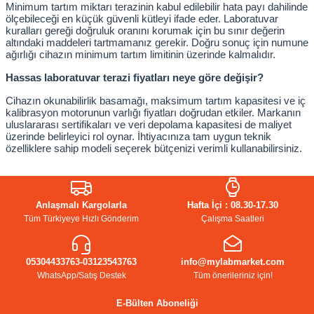
Minimum tartım miktarı terazinin kabul edilebilir hata payı dahilinde 
ölçebileceği en küçük güvenli kütleyi ifade eder. Laboratuvar 
kuralları gereği doğruluk oranını korumak için bu sınır değerin 
altındaki maddeleri tartmamanız gerekir. Doğru sonuç için numune 
ağırlığı cihazın minimum tartım limitinin üzerinde kalmalıdır.
Hassas laboratuvar terazi fiyatları neye göre değişir?
Cihazın okunabilirlik basamağı, maksimum tartım kapasitesi ve iç 
kalibrasyon motorunun varlığı fiyatları doğrudan etkiler. Markanın 
uluslararası sertifikaları ve veri depolama kapasitesi de maliyet 
üzerinde belirleyici rol oynar. İhtiyacınıza tam uygun teknik 
özelliklere sahip modeli seçerek bütçenizi verimli kullanabilirsiniz.
Anlaşmalı Kargolarla
Hafta İçi : 08.30-17.30
Tüm Türkiyeye Hızlı Gönderim
Çalışma Saatleri
05304433763-03123543763
info@mylabmarket.com
WhatsApp/Satış Destek
Tüm önerileriniz için!
E-Bülten Aboneliği