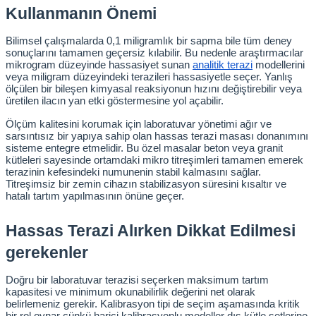
ihazları
Kullanmanın Önemi
Bilimsel çalışmalarda 0,1 miligramlık bir sapma bile tüm deney 
sonuçlarını tamamen geçersiz kılabilir. Bu nedenle araştırmacılar 
mikrogram düzeyinde hassasiyet sunan
analitik terazi
 modellerini 
veya miligram düzeyindeki terazileri hassasiyetle seçer. Yanlış 
ri
ölçülen bir bileşen kimyasal reaksiyonun hızını değiştirebilir veya 
üretilen ilacın yan etki göstermesine yol açabilir.
Ölçüm kalitesini korumak için laboratuvar yönetimi ağır ve 
sarsıntısız bir yapıya sahip olan hassas terazi masası donanımını 
sisteme entegre etmelidir. Bu özel masalar beton veya granit 
ılar
kütleleri sayesinde ortamdaki mikro titreşimleri tamamen emerek 
terazinin kefesindeki numunenin stabil kalmasını sağlar. 
Titreşimsiz bir zemin cihazın stabilizasyon süresini kısaltır ve 
rıcılar
hatalı tartım yapılmasının önüne geçer.
yolar
Hassas Terazi Alırken Dikkat Edilmesi 
gerekenler
arı
Doğru bir laboratuvar terazisi seçerken maksimum tartım 
kapasitesi ve minimum okunabilirlik değerini net olarak 
r
belirlemeniz gerekir. Kalibrasyon tipi de seçim aşamasında kritik 