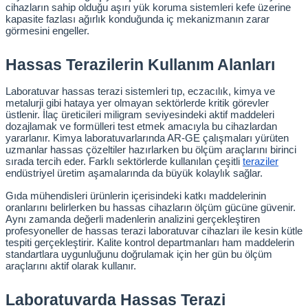
cihazların sahip olduğu aşırı yük koruma sistemleri kefe üzerine 
kapasite fazlası ağırlık konduğunda iç mekanizmanın zarar 
abinleri
re Küvetleri
görmesini engeller.
Hassas Terazilerin Kullanım Alanları
tırıcılar
Laboratuvar hassas terazi sistemleri tıp, eczacılık, kimya ve 
ırıcılar
metalurji gibi hataya yer olmayan sektörlerde kritik görevler 
üstlenir. İlaç üreticileri miligram seviyesindeki aktif maddeleri 
dozajlamak ve formülleri test etmek amacıyla bu cihazlardan 
azı
yararlanır. Kimya laboratuvarlarında AR-GE çalışmaları yürüten 
uzmanlar hassas çözeltiler hazırlarken bu ölçüm araçlarını birinci 
sırada tercih eder. Farklı sektörlerde kullanılan çeşitli
teraziler
ihazlar
endüstriyel üretim aşamalarında da büyük kolaylık sağlar.
Gıda mühendisleri ürünlerin içerisindeki katkı maddelerinin 
oranlarını belirlerken bu hassas cihazların ölçüm gücüne güvenir. 
Aynı zamanda değerli madenlerin analizini gerçekleştiren 
profesyoneller de hassas terazi laboratuvar cihazları ile kesin kütle 
törler
tespiti gerçekleştirir. Kalite kontrol departmanları ham maddelerin 
standartlara uygunluğunu doğrulamak için her gün bu ölçüm 
araçlarını aktif olarak kullanır.
Laboratuvarda Hassas Terazi 