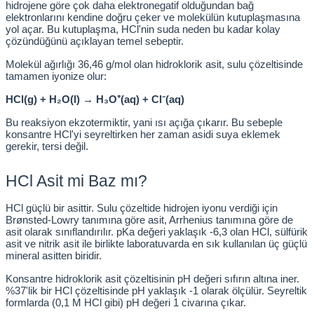
hidrojene göre çok daha elektronegatif olduğundan bağ 
Test Kabinleri
elektronlarını kendine doğru çeker ve molekülün kutuplaşmasına 
yol açar. Bu kutuplaşma, HCl'nin suda neden bu kadar kolay 
çözündüğünü açıklayan temel sebeptir.
ları
Molekül ağırlığı 36,46 g/mol olan hidroklorik asit, sulu çözeltisinde 
tamamen iyonize olur:
HCl(g) + H₂O(l) → H₃O⁺(aq) + Cl⁻(aq)
r Kapları
Bu reaksiyon ekzotermiktir, yani ısı açığa çıkarır. Bu sebeple 
konsantre HCl'yi seyreltirken her zaman asidi suya eklemek 
gerekir, tersi değil.
cılar
lar
HCl Asit mi Baz mı?
HCl güçlü bir asittir. Sulu çözeltide hidrojen iyonu verdiği için 
Brønsted-Lowry tanımına göre asit, Arrhenius tanımına göre de 
ırık Buz Yapma Makineleri
asit olarak sınıflandırılır. pKa değeri yaklaşık -6,3 olan HCl, sülfürik 
asit ve nitrik asit ile birlikte laboratuvarda en sık kullanılan üç güçlü 
mineral asitten biridir.
ipi Bulaşık Yıkama Makineleri
 Krozeler
Konsantre hidroklorik asit çözeltisinin pH değeri sıfırın altına iner. 
%37'lik bir HCl çözeltisinde pH yaklaşık -1 olarak ölçülür. Seyreltik 
formlarda (0,1 M HCl gibi) pH değeri 1 civarına çıkar.
pi Öğütücü ve Mikserler