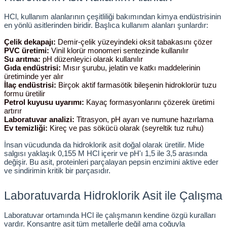
rıcılar
HCl, kullanım alanlarının çeşitliliği bakımından kimya endüstrisinin 
en yönlü asitlerinden biridir. Başlıca kullanım alanları şunlardır:
ıklı Dolaplar
Çelik dekapajı:
 Demir-çelik yüzeyindeki oksit tabakasını çözer
PVC üretimi:
 Vinil klorür monomeri sentezinde kullanılır
Su arıtma:
 pH düzenleyici olarak kullanılır
r
Gıda endüstrisi:
 Mısır şurubu, jelatin ve katkı maddelerinin 
üretiminde yer alır
İlaç endüstrisi:
 Birçok aktif farmasötik bileşenin hidroklorür tuzu 
uvarı Cihazları
formu üretilir
Petrol kuyusu uyarımı:
 Kayaç formasyonlarını çözerek üretimi 
artırır
arı
Laboratuvar analizi:
 Titrasyon, pH ayarı ve numune hazırlama
Ev temizliği:
 Kireç ve pas sökücü olarak (seyreltik tuz ruhu)
 Ölçüm Cihazları
İnsan vücudunda da hidroklorik asit doğal olarak üretilir. Mide 
salgısı yaklaşık 0,155 M HCl içerir ve pH'ı 1,5 ile 3,5 arasında 
değişir. Bu asit, proteinleri parçalayan pepsin enzimini aktive eder 
ve sindirimin kritik bir parçasıdır.
k Titratörler
Laboratuvarda Hidroklorik Asit ile Çalışma
er
Laboratuvar ortamında HCl ile çalışmanın kendine özgü kuralları 
vardır. Konsantre asit tüm metallerle değil ama çoğuyla 