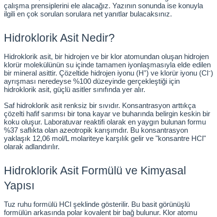
çalışma prensiplerini ele alacağız. Yazının sonunda ise konuyla 
ilgili en çok sorulan sorulara net yanıtlar bulacaksınız.
kübatörler
ler
Hidroklorik Asit Nedir?
i
Hidroklorik asit, bir hidrojen ve bir klor atomundan oluşan hidrojen 
klorür molekülünün su içinde tamamen iyonlaşmasıyla elde edilen 
bir mineral asittir. Çözeltide hidrojen iyonu (H⁺) ve klorür iyonu (Cl⁻) 
ucu)
 Hunileri
ayrışması neredeyse %100 düzeyinde gerçekleştiği için 
hidroklorik asit, güçlü asitler sınıfında yer alır.
layıcılar (Orbital Shaker)
 Sıvıları
r
Saf hidroklorik asit renksiz bir sıvıdır. Konsantrasyon arttıkça 
çözelti hafif sarımsı bir tona kayar ve buharında belirgin keskin bir 
koku oluşur. Laboratuvar reaktifi olarak en yaygın bulunan formu 
layıcı (Lineer Shaker)
meler
%37 saflıkta olan azeotropik karışımdır. Bu konsantrasyon 
yaklaşık 12,06 mol/L molariteye karşılık gelir ve "konsantre HCl" 
olarak adlandırılır.
er
Hidroklorik Asit Formülü ve Kimyasal 
arı
Yapısı
ler
Tuz ruhu formülü HCl şeklinde gösterilir. Bu basit görünüşlü 
formülün arkasında polar kovalent bir bağ bulunur. Klor atomu 