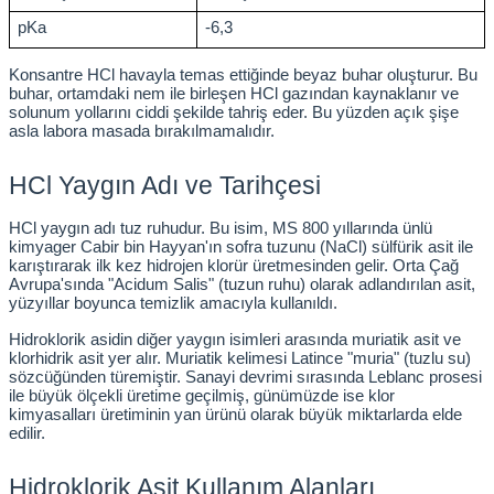
ihazları
pKa
-6,3
Konsantre HCl havayla temas ettiğinde beyaz buhar oluşturur. Bu 
buhar, ortamdaki nem ile birleşen HCl gazından kaynaklanır ve 
solunum yollarını ciddi şekilde tahriş eder. Bu yüzden açık şişe 
ri
asla labora masada bırakılmamalıdır.
HCl Yaygın Adı ve Tarihçesi
HCl yaygın adı tuz ruhudur. Bu isim, MS 800 yıllarında ünlü 
ılar
kimyager Cabir bin Hayyan'ın sofra tuzunu (NaCl) sülfürik asit ile 
karıştırarak ilk kez hidrojen klorür üretmesinden gelir. Orta Çağ 
Avrupa'sında "Acidum Salis" (tuzun ruhu) olarak adlandırılan asit, 
rıcılar
yüzyıllar boyunca temizlik amacıyla kullanıldı.
Hidroklorik asidin diğer yaygın isimleri arasında muriatik asit ve 
yolar
klorhidrik asit yer alır. Muriatik kelimesi Latince "muria" (tuzlu su) 
sözcüğünden türemiştir. Sanayi devrimi sırasında Leblanc prosesi 
ile büyük ölçekli üretime geçilmiş, günümüzde ise klor 
arı
kimyasalları üretiminin yan ürünü olarak büyük miktarlarda elde 
edilir.
r
Hidroklorik Asit Kullanım Alanları