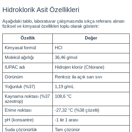
Hidroklorik Asit Özellikleri
abinleri
re Küvetleri
Aşağıdaki tablo, laboratuvar çalışmasında sıkça referans alınan 
fiziksel ve kimyasal özellikleri toplu olarak gösterir:
tırıcılar
Özellik
Değer
ırıcılar
Kimyasal formül
HCl
azı
Molekül ağırlığı
36,46 g/mol
IUPAC adı
Hidrojen klorür (Chlorane)
ihazlar
Görünüm
Renksiz ila açık sarı sıvı
Yoğunluk (%37)
1,19 g/mL
Kaynama noktası (%37 
108,6 °C
azeotrop)
törler
Erime noktası
-27,32 °C (%38 çözelti)
pH (konsantre)
-1 ile 1 arası
Suda çözünürlük
Tam çözünür