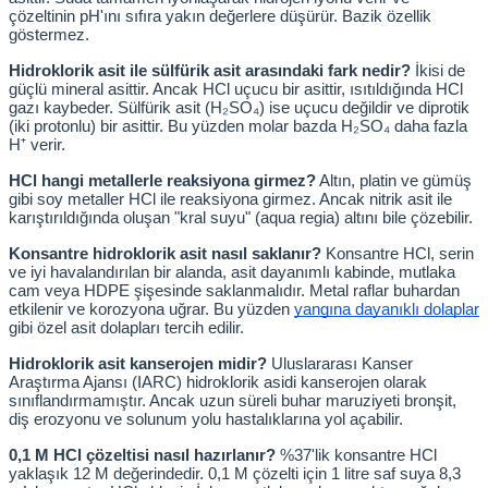
çözeltinin pH'ını sıfıra yakın değerlere düşürür. Bazik özellik 
göstermez.
Hidroklorik asit ile sülfürik asit arasındaki fark nedir?
 İkisi de 
güçlü mineral asittir. Ancak HCl uçucu bir asittir, ısıtıldığında HCl 
gazı kaybeder. Sülfürik asit (H₂SO₄) ise uçucu değildir ve diprotik 
(iki protonlu) bir asittir. Bu yüzden molar bazda H₂SO₄ daha fazla 
H⁺ verir.
HCl hangi metallerle reaksiyona girmez?
 Altın, platin ve gümüş 
gibi soy metaller HCl ile reaksiyona girmez. Ancak nitrik asit ile 
karıştırıldığında oluşan "kral suyu" (aqua regia) altını bile çözebilir.
Konsantre hidroklorik asit nasıl saklanır?
 Konsantre HCl, serin 
ve iyi havalandırılan bir alanda, asit dayanımlı kabinde, mutlaka 
cam veya HDPE şişesinde saklanmalıdır. Metal raflar buhardan 
etkilenir ve korozyona uğrar. Bu yüzden
yangına dayanıklı dolaplar
gibi özel asit dolapları tercih edilir.
Hidroklorik asit kanserojen midir?
 Uluslararası Kanser 
Araştırma Ajansı (IARC) hidroklorik asidi kanserojen olarak 
sınıflandırmamıştır. Ancak uzun süreli buhar maruziyeti bronşit, 
diş erozyonu ve solunum yolu hastalıklarına yol açabilir.
0,1 M HCl çözeltisi nasıl hazırlanır?
 %37'lik konsantre HCl 
yaklaşık 12 M değerindedir. 0,1 M çözelti için 1 litre saf suya 8,3 