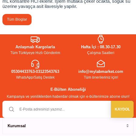
mL konsantre HCl eklenir. İşlem mutlaka çeker ocakta, soğuk su 
üzerine yavaşça asit ilavesiyle yapılır.
Tüm Bloglar
Anlaşmalı Kargolarla
Hafta İçi : 08.30-17.30
Tüm Türkiyeye Hızlı Gönderim
Çalışma Saatleri
05304433763-03123543763
info@mylabmarket.com
WhatsApp/Satış Destek
Tüm önerileriniz için!
E-Bülten Aboneliği
Kampanya ve yeniliklerden haberdar olmak için e-bültenimize abone olun!
KAYDOL
Kurumsal