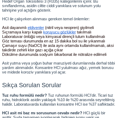
Hedef Organ Toksisitesi 3 (H335) kategorilerini içerir. Bu 
sınıflandırma, asidin ciltte ciddi yanıklara ve solunum yolu 
tahrişine yol açtığını gösterir.
HCl ile çalışırken alınması gereken temel önlemler:
Asit dayanımlı
eldivenler
 (nitril veya neopren) giyilmeli
Sıçramaya karşı kapalı
koruyucu gözlükler
 takılmalı
Laboratuvar önlüğü veya kimyasal dirençli tulum kullanılmalı
Göz teması durumunda en az 15 dakika bol su ile yıkanmalı
Çamaşır suyu (NaOCl) ile asla aynı ortamda kullanılmamalı, aksi 
takdirde zehirli klor gazı açığa çıkar
Dökülme durumunda sodyum bikarbonat ile nötralize edilmeli
Asit yutma veya yoğun buhar maruziyeti durumlarında derhal tıbbi 
yardım alınmalıdır. Konsantre HCl yutulması ağız, yemek borusu 
ve midede koroziv yanıklara yol açar.
Sıkça Sorulan Sorular
Tuz ruhu formülü nedir?
 Tuz ruhunun formülü HCl'dir. Ticari tuz 
ruhu, hidroklorik asidin yaklaşık %10 ile %20 arasında seyreltilmiş 
halidir. Laboratuvarda kullanılan konsantre HCl ise %37 saflıktadır.
HCl asit mi baz mı sorusunun cevabı nedir?
 HCl güçlü bir 
asittir. Suda tamamen iyonlaşarak hidrojen iyonu verir ve 