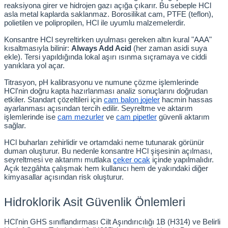
reaksiyona girer ve hidrojen gazı açığa çıkarır. Bu sebeple HCl 
asla metal kaplarda saklanmaz. Borosilikat cam, PTFE (teflon), 
polietilen ve polipropilen, HCl ile uyumlu malzemelerdir.
leri
Konsantre HCl seyreltirken uyulması gereken altın kural "AAA" 
kısaltmasıyla bilinir: 
Always Add Acid
 (her zaman asidi suya 
ler
ekle). Tersi yapıldığında lokal aşırı ısınma sıçramaya ve ciddi 
yanıklara yol açar.
Titrasyon, pH kalibrasyonu ve numune çözme işlemlerinde 
HCl'nin doğru kapta hazırlanması analiz sonuçlarını doğrudan 
etkiler. Standart çözeltileri için
cam balon jojeler
 hacmin hassas 
ayarlanması açısından tercih edilir. Seyreltme ve aktarım 
işlemlerinde ise
cam mezurler
 ve
cam pipetler
 güvenli aktarım 
sağlar.
HCl buharları zehirlidir ve ortamdaki neme tutunarak görünür 
duman oluşturur. Bu nedenle konsantre HCl şişesinin açılması, 
seyreltmesi ve aktarımı mutlaka
çeker ocak
 içinde yapılmalıdır. 
Açık tezgâhta çalışmak hem kullanıcı hem de yakındaki diğer 
kimyasallar açısından risk oluşturur.
Hidroklorik Asit Güvenlik Önlemleri
HCl'nin GHS sınıflandırması Cilt Aşındırıcılığı 1B (H314) ve Belirli 