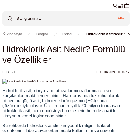
Geri Dön
Geri Dön
Geri Dön
Geri Dön
Geri Dön
Geri Dön
ARA
Cihazları
ler
ç Sistemler
tz Malzemeler
Elektroniği
Güvenliği
Anasayfa
Bloglar
Genel
Hidroklorik Asit Nedir? For
lar
apları
asyon Pompaları
ktörler
Valfler
Hidroklorik Asit Nedir? Formülü
ratuvarı Cihazları
Gas Boosters
r
rleri
ve Özellikleri
eramik Malzemeler
ir Driven Pumps /HIP Hava Tahrikli
nileri
azları (Datalogger)
Genel
19-06-2026
15:17
 Valfleri
aller
Hidroklorik asit, kimya laboratuvarlarının raflarında en sık 
karşılaşılan reaktiflerden biridir. Halk arasında tuz ruhu olarak 
Cihazları
je
bilinen bu güçlü asit, hidrojen klorür gazının (HCl) suda 
çözünmesiyle oluşur. Üretim hacmi yıllık 20 milyon tonu aşan 
hidroklorik asit, hem endüstriyel proseslerin hem de analitik 
kimyanın temel taşlarından biridir.
Kabinleri
 ve Sarfları
ler ve Borular
Bu rehberde hidroklorik asidin kimyasal kimliğini, fiziksel 
özelliklerini, laboratuvar ortamındaki kullanımını ve güvenli 
er