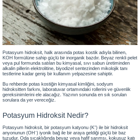
nkübatörler
er
ri
ucu)
 Hunileri
Potasyum hidroksit, halk arasında potas kostik adıyla bilinen, 
KOH formülüne sahip güçlü bir inorganik bazdır. Beyaz renkli pelet 
veya pul formunda satılan bu kimyasal, sıvı sabun üretiminden 
ayıcılar (Orbital Shaker)
 Sıvıları
r
alkalin pillerin elektrolitine, biyodizel sentezinden mikolojik tanı 
testlerine kadar geniş bir kullanım yelpazesine sahiptir.
layıcı (Lineer Shaker)
meler
Bu rehberde potas kostiğin kimyasal kimliğini, sodyum 
hidroksitten farkını, laboratuvar ortamındaki rollerini ve güvenlik 
gereksinimlerini ele alacağız. Yazının sonunda en sık sorulan 
ler
sorulara da yer vereceğiz.
rı
Potasyum Hidroksit Nedir?
Potasyum hidroksit, bir potasyum katyonu (K⁺) ile bir hidroksit 
rler
anyonunun (OH⁻) iyonik bağ ile bir araya geldiği güçlü bir baz 
tuzudur. Oda sıcaklığında beyaz veya hafif sarımsı, kokusuz katı 