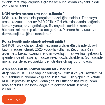
eklenir, tersi yapıldığında sıçrama ve buharlaşma kaynaklı ciddi 
yanıklar oluşabilir.
KOH neden mantar testinde kullanılır?
KOH, keratin proteinini parçalama özelliğine sahiptir. Deri veya 
tırnak kazıntısı üzerine %10-20'lik KOH çözeltisi damlatıldığında 
keratin yumuşar ve şeffaflaşır. Bu sayede içerideki mantar 
hücreleri mikroskop altında net görünür. Yöntem hızlı, ucuz ve 
dermatoloji pratiğinde standarttır.
Potas kostik gıda olarak güvenli midir?
Saf KOH gıda olarak tüketilmez ama gıda endüstrisinde dolaylı 
katkı maddesi olarak E525 koduyla kullanılır. Zeytin acılığını 
gidermek, kakao tozunun rengini koyulaştırmak ve bazı şekercilik 
işlemlerinde pH ayarı için düzenleyici dozlarda eklenir. Son üründe 
miktar son derece düşüktür ve nötralize olmuş durumdadır.
Arap sabunu ile normal sabun farkı nedir?
Arap sabunu KOH ile yapılan yumuşak, jelimsi ve yarı saydam bir 
sıvı sabundur. Normal kalıp sabun ise NaOH ile yapılır ve katıdır. 
KOH'un potasyum iyonu daha çözünür tuzlar oluşturduğundan 
arap sabunu suda kolay dağılır ve genelde temizlik amaçlı 
kullanılır.
Tüm Bloglar