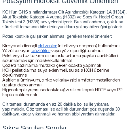
Potasyum Hidroksit Güvenlik Önlemleri
KOH'un GHS sınıflandırması Cilt Aşındırıcılığı Kategori 1A (H314), 
Akut Toksisite Kategori 4 yutma (H302) ve Spesifik Hedef Organ 
Toksisitesi 3 (H335) seviyelerini içerir. Bu sınıflandırma, çok kısa 
süreli cilt temasının bile derin yanıklara yol açabileceğini gösterir.
Potas kostikle çalışırken alınması gereken temel önlemler:
Kimyasal dirençli
eldivenler
 (nitril veya neopren) kullanılmalı
Yüzü koruyan
gözlükler
 veya yüz siperliği takılmalı
Pelet veya toz tartımı sırasında ortama yayılan partikülleri 
solumamak için maske kullanılmalı
Çözelti hazırlama mutlaka çeker ocakta yapılmalı
KOH pellet daima suya eklenmeli, su asla KOH üzerine 
dökülmemeli
Asitler, alüminyum, çinko ve kalay gibi amfoter metallerden 
uzakta depolanmalı
Higroskopik yapısı nedeniyle ağzı sıkıca kapalı HDPE veya PP 
kapta saklanmalı
Cilt teması durumunda en az 20 dakika bol su ile yıkama 
yapılmalıdır. Göz teması ise acil bir durumdur; göz duşunda 30 
dakikaya kadar yıkanmalı ve hemen tıbbi yardım alınmalıdır.
Sıkça Sorulan Sorular