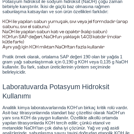
Potasyum hidroksit ile sodyum hidroksit (NaOH) çoğu zaman 
birbiriyle karıştırılır. İkisi de güçlü baz olmasına rağmen 
sabunlaşma katsayıları ve son ürün özellikleri farklıdır:
KOH ile yapılan sabun yumuşak, sıvı veya jel formdadır (arap 
sabunu, sıvı el sabunu)
NaOH ile yapılan sabun katı ve opaktır (kalıp sabun)
KOH'un SAP değeri, NaOH'un yaklaşık 1,403 katıdır (molar 
kütle farkı)
Aynı yağ için KOH miktarı NaOH'tan fazla kullanılır
Pratik örnek olarak, ortalama SAP değeri 190 olan bir yağda 1 
gram yağı sabunlaştırmak için 0,190 g KOH veya 0,135 g NaOH 
kullanılır. Bu fark, sabun üreticilerinin yöntem seçiminde 
belirleyicidir.
Laboratuvarda Potasyum Hidroksit 
Kullanımı
Analitik kimya laboratuvarlarında KOH'un birkaç kritik rolü vardır. 
Asit-baz titrasyonlarında standart baz çözeltisi olarak NaOH'un 
yanı sıra KOH da yaygın kullanılır. Özellikle alkollü ortamda 
yapılan titrasyonlarda KOH tercih edilir; çünkü etanol ve 
metanolde NaOH'tan çok daha iyi çözünür. Yağ ve yağ asidi 
analizlerinde, sabunlaşma sayısı tayini doğrudan etanolik KOH ile 