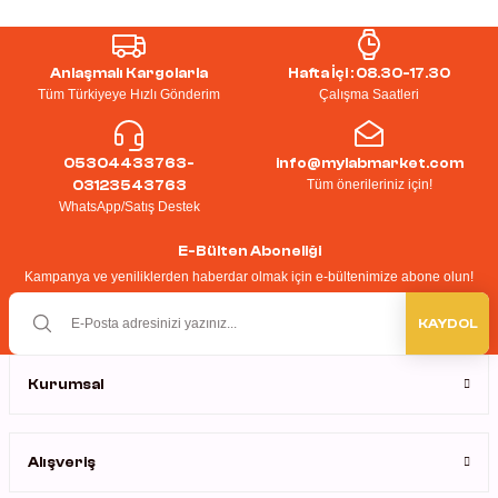
Anlaşmalı Kargolarla
Hafta İçi : 08.30-17.30
Tüm Türkiyeye Hızlı Gönderim
Çalışma Saatleri
05304433763-
info@mylabmarket.com
Tüm önerileriniz için!
03123543763
WhatsApp/Satış Destek
E-Bülten Aboneliği
Kampanya ve yeniliklerden haberdar olmak için e-bültenimize abone olun!
KAYDOL
Kurumsal
Alışveriş