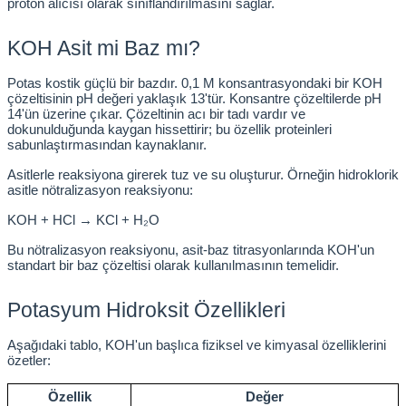
proton alıcısı olarak sınıflandırılmasını sağlar.
Kabinleri
tre Küvetleri
KOH Asit mi Baz mı?
tırıcılar
Potas kostik güçlü bir bazdır. 0,1 M konsantrasyondaki bir KOH 
çözeltisinin pH değeri yaklaşık 13'tür. Konsantre çözeltilerde pH 
14'ün üzerine çıkar. Çözeltinin acı bir tadı vardır ve 
ırıcılar
dokunulduğunda kaygan hissettirir; bu özellik proteinleri 
sabunlaştırmasından kaynaklanır.
Asitlerle reaksiyona girerek tuz ve su oluşturur. Örneğin hidroklorik 
hazı
asitle nötralizasyon reaksiyonu:
KOH + HCl → KCl + H₂O
ihazlar
Bu nötralizasyon reaksiyonu, asit-baz titrasyonlarında KOH'un 
standart bir baz çözeltisi olarak kullanılmasının temelidir.
Potasyum Hidroksit Özellikleri
atörler
Aşağıdaki tablo, KOH'un başlıca fiziksel ve kimyasal özelliklerini 
özetler:
Özellik
Değer