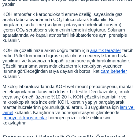
yapılır.
KOH atmosferik karbondioksiti emme özelliği sayesinde gaz 
analizi laboratuvarlarında CO₂ tutucu olarak kullanılır. Bu 
uygulama, soda lime (sodyum-potasyum hidroksit karışımı) 
içeren CO₂ scrubber sistemlerinin temelini oluşturur. Solunum 
aparatlarında ve kapalı atmosferli inkübatörlerde aynı prensiple 
kullanılır.
KOH ile çözelti hazırlarken doğru tartım için
analitik teraziler
 tercih 
edilir. Pellet formunun higroskopik olması nedeniyle tartım hızla 
yapılmalı ve kavanozun kapağı uzun süre açık bırakılmamalıdır. 
Çözelti hazırlama sırasında ekzotermik reaksiyon yüzünden 
ısınma görüleceğinden ısıya dayanıklı borosilikat
cam beherler
kullanılır.
Mikoloji laboratuvarlarında KOH wet mount preparasyonu, mantar 
enfeksiyonlarının tanısında klasik bir testtir. Deri kazıntısı, tırnak 
veya saç örneği üzerine %10-20'lik KOH çözeltisi damlatılır ve 
mikroskop altında incelenir. KOH, keratin yapıyı parçalayarak 
mantar hücrelerinin görünürlüğünü artırır. Bu uygulama için
lam ve 
lamel
 kullanılır. Karıştırma ve homojenizasyon işlemlerinde
manyetik karıştırıcılar
 homojen çözelti elde edilmesini 
kolaylaştırır.