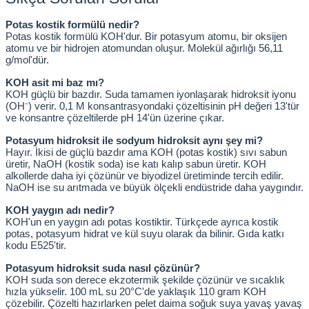
Potas kostik formülü nedir?
Potas kostik formülü KOH'dur. Bir potasyum atomu, bir oksijen 
atomu ve bir hidrojen atomundan oluşur. Molekül ağırlığı 56,11 
g/mol'dür.
KOH asit mi baz mı?
KOH güçlü bir bazdır. Suda tamamen iyonlaşarak hidroksit iyonu 
(OH⁻) verir. 0,1 M konsantrasyondaki çözeltisinin pH değeri 13'tür 
ve konsantre çözeltilerde pH 14'ün üzerine çıkar.
Potasyum hidroksit ile sodyum hidroksit aynı şey mi?
Hayır. İkisi de güçlü bazdır ama KOH (potas kostik) sıvı sabun 
üretir, NaOH (kostik soda) ise katı kalıp sabun üretir. KOH 
alkollerde daha iyi çözünür ve biyodizel üretiminde tercih edilir. 
NaOH ise su arıtmada ve büyük ölçekli endüstride daha yaygındır.
KOH yaygın adı nedir?
KOH'un en yaygın adı potas kostiktir. Türkçede ayrıca kostik 
potas, potasyum hidrat ve kül suyu olarak da bilinir. Gıda katkı 
kodu E525'tir.
Potasyum hidroksit suda nasıl çözünür?
KOH suda son derece ekzotermik şekilde çözünür ve sıcaklık 
hızla yükselir. 100 mL su 20°C'de yaklaşık 110 gram KOH 
çözebilir. Çözelti hazırlarken pelet daima soğuk suya yavaş yavaş 