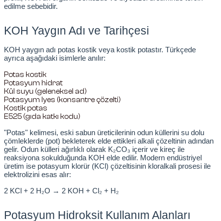
edilme sebebidir.
rıcılar
KOH Yaygın Adı ve Tarihçesi
ıklı Dolaplar
KOH yaygın adı potas kostik veya kostik potastır. Türkçede 
ayrıca aşağıdaki isimlerle anılır:
ar
Potas kostik
Potasyum hidrat
uvarı Cihazları
Kül suyu (geleneksel ad)
Potasyum lyes (konsantre çözelti)
Kostik potas
arı
E525 (gıda katkı kodu)
"Potas" kelimesi, eski sabun üreticilerinin odun küllerini su dolu 
t Ölçüm Cihazları
çömleklerde (pot) bekleterek elde ettikleri alkali çözeltinin adından 
gelir. Odun külleri ağırlıklı olarak K₂CO₃ içerir ve kireç ile 
reaksiyona sokulduğunda KOH elde edilir. Modern endüstriyel 
üretim ise potasyum klorür (KCl) çözeltisinin kloralkali prosesi ile 
ik Titratörler
elektrolizini esas alır:
2 KCl + 2 H₂O → 2 KOH + Cl₂ + H₂
eler
Potasyum Hidroksit Kullanım Alanları