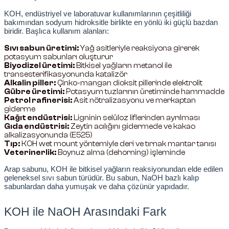
KOH, endüstriyel ve laboratuvar kullanımlarının çeşitliliği 
bakımından sodyum hidroksitle birlikte en yönlü iki güçlü bazdan 
rleri
biridir. Başlıca kullanım alanları:
Sıvı sabun üretimi:
 Yağ asitleriyle reaksiyona girerek 
rler
potasyum sabunları oluşturur
Biyodizel üretimi:
 Bitkisel yağların metanol ile 
transesterifikasyonunda katalizör
Alkalin piller:
 Çinko-mangan dioksit pillerinde elektrolit
Gübre üretimi:
 Potasyum tuzlarının üretiminde hammadde
Petrol rafinerisi:
 Asit nötralizasyonu ve merkaptan 
giderme
Kağıt endüstrisi:
 Ligninin selüloz liflerinden ayrılması
Gıda endüstrisi:
 Zeytin acılığını gidermede ve kakao 
alkalizasyonunda (E525)
Tıp:
 KOH wet mount yöntemiyle deri ve tırnak mantar tanısı
Veterinerlik:
 Boynuz alma (dehorning) işleminde
Arap sabunu, KOH ile bitkisel yağların reaksiyonundan elde edilen 
geleneksel sıvı sabun türüdür. Bu sabun, NaOH bazlı kalıp 
sabunlardan daha yumuşak ve daha çözünür yapıdadır.
KOH ile NaOH Arasındaki Fark