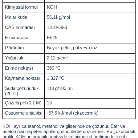
ihazları
Kimyasal formül
KOH
Molar kütle
56,11 g/mol
CAS numarası
1310-58-3
ri
E numarası
E525
Görünüm
Beyaz pelet, pul veya toz
Yoğunluk
2,12 g/cm³
ılar
Erime noktası
360 °C
Kaynama noktası
1.327 °C
ırıcılar
Suda çözünürlük 
110 g/100 mL
(20°C)
nyolar
Çözelti pH (0,1 M)
13
Çözünme entalpisi
-57,6 kJ/mol (ekzotermik)
ları
KOH ayrıca etanol, metanol ve gliserinde de çözünür. Eter ve 
ler
aseton gibi nispeten apolar çözücülerde çözünmez. Bu çözünürlük 
profili, KOH'un organik sentezde ve biyodizel üretiminde tercih 