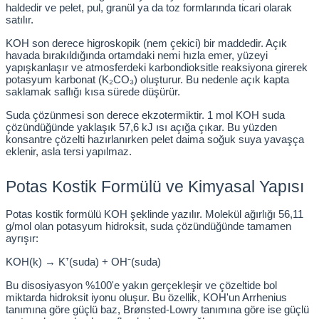
haldedir ve pelet, pul, granül ya da toz formlarında ticari olarak 
 Test Kabinleri
r
satılır.
KOH son derece higroskopik (nem çekici) bir maddedir. Açık 
ları
havada bırakıldığında ortamdaki nemi hızla emer, yüzeyi 
yapışkanlaşır ve atmosferdeki karbondioksitle reaksiyona girerek 
potasyum karbonat (K₂CO₃) oluşturur. Bu nedenle açık kapta 
saklamak saflığı kısa sürede düşürür.
Suda çözünmesi son derece ekzotermiktir. 1 mol KOH suda 
r Kapları
çözündüğünde yaklaşık 57,6 kJ ısı açığa çıkar. Bu yüzden 
konsantre çözelti hazırlanırken pelet daima soğuk suya yavaşça 
eklenir, asla tersi yapılmaz.
cılar
lar
Potas Kostik Formülü ve Kimyasal Yapısı
Potas kostik formülü KOH şeklinde yazılır. Molekül ağırlığı 56,11 
g/mol olan potasyum hidroksit, suda çözündüğünde tamamen 
ırık Buz Yapma Makineleri
r
ayrışır:
KOH(k) → K⁺(suda) + OH⁻(suda)
ipi Bulaşık Yıkama Makineleri
m Krozeler
Bu disosiyasyon %100'e yakın gerçekleşir ve çözeltide bol 
miktarda hidroksit iyonu oluşur. Bu özellik, KOH'un Arrhenius 
ipi Öğütücü ve Mikserler
tanımına göre güçlü baz, Brønsted-Lowry tanımına göre ise güçlü 