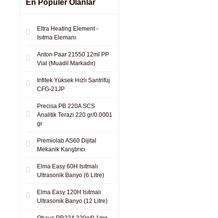
En Populer Olanlar
Eltra Heating Element -
Isıtma Elemanı
Anton Paar 21550 12ml PP
Vial (Muadil Markadır)
Infitek Yüksek Hızlı Santrifüj
CFG-21JP
Precisa PB 220A SCS
Analitik Terazi 220 gr/0.0001
gr
Premiolab AS60 Dijital
Mekanik Karıştırıcı
Elma Easy 60H Isıtmalı
Ultrasonik Banyo (6 Litre)
Elma Easy 120H Isıtmalı
Ultrasonik Banyo (12 Litre)