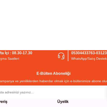
ta İçi : 08.30-17.30
05304433763-0312
ışma Saatleri
WhatsApp/Satış Destek
E-Bülten Aboneliği
ampanya ve yeniliklerden haberdar olmak için e-bültenimize abone olu
veriş
Üyelik