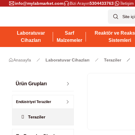
info@mylabmarket.com
Bizi Arayın
5304433763
İletişim 
Laboratuvar
Sarf
Reaktör ve Reaks
Cihazları
Malzemeler
Sistemleri
Anasayfa
Laboratuvar Cihazları
Teraziler
Ürün Grupları
Endüstriyel Teraziler
Teraziler