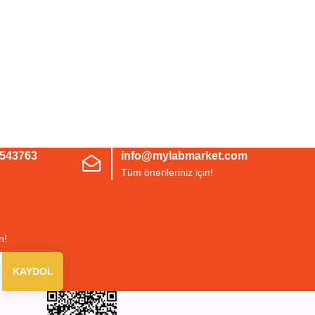
3543763
info@mylabmarket.com
Tüm önerileriniz için!
n!
KAYDOL