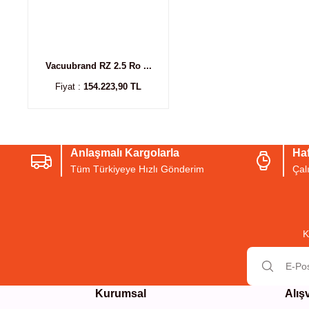
Vacuubrand RZ 2.5 Ro ...
Fiyat :
154.223,90 TL
Anlaşmalı Kargolarla
Haf
Tüm Türkiyeye Hızlı Gönderim
Çal
K
Kurumsal
Alış