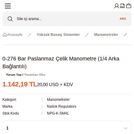
Geri Dön
Geri Dön
Geri Dön
Geri Dön
Geri Dön
Geri Dön
ARA
Cihazları
ler
ç Sistemler
tz Malzemeler
Elektroniği
Güvenliği
Anasayfa
Yüksek Basınç Sistemler
Manometreler
lar
apları
asyon Pompaları
ktörler
Valfler
ratuvarı Cihazları
Gas Boosters
r
rleri
0-276 Bar Paslanmaz Çelik Manometre (1/4 Arka
Bağlantılı)
eramik Malzemeler
ir Driven Pumps /HIP Hava Tahrikli
nileri
azları (Datalogger)
Yorum Yap /
Yorumları Oku
1.142,19 TL
20,00 USD + KDV
 Valfleri
aller
Kategori
Manometreler
Cihazları
je
Marka
Nailok Regulators
Stok Kodu
NPG-K-SM4L
Kabinleri
 ve Sarfları
ler ve Borular
er