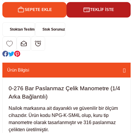
SEPETE EKLE
TEKLİF İSTE
kübatörler
ler
Stoktan Teslim
Stok Sorunuz
i
ucu)
 Hunileri
layıcılar (Orbital Shaker)
 Sıvıları
r
Ürün Bilgisi
layıcı (Lineer Shaker)
meler
0-276 Bar Paslanmaz Çelik Manometre (1/4
er
Arka Bağlantılı)
arı
Nailok markasına ait dayanıklı ve güvenilir bir ölçüm
cihazıdır. Ürün kodu NPG-K-SM4L olup, kuru tip
manometre olarak tasarlanmıştır ve 316 paslanmaz
ler
çelikten üretilmiştir.