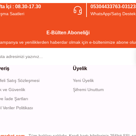
Bu ürüne ilk yorumu siz yapın!
ta İçi : 08.30-17.30
05304433763-0312
ışma Saatleri
WhatsApp/Satış Destek
Yorum Yaz
E-Bülten Aboneliği
ampanya ve yeniliklerden haberdar olmak için e-bültenimize abone olu
veriş
Üyelik
eli Satış Sözleşmesi
Yeni Üyelik
Gönder
lik ve Güvenlik
Şifremi Unuttum
ve İade Şartları
l Veriler Politikası
bmarket.com
- Tüm hakları saklıdır. Kredi kartı bilgileriniz 256bit SSL se