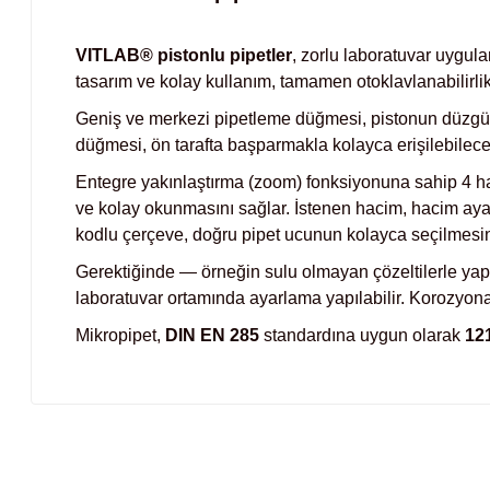
VITLAB® pistonlu pipetler
, zorlu laboratuvar uygula
tasarım ve kolay kullanım, tamamen otoklavlanabilirlik,
Geniş ve merkezi pipetleme düğmesi, pistonun düzgün v
düğmesi, ön tarafta başparmakla kolayca erişilebilecek
Entegre yakınlaştırma (zoom) fonksiyonuna sahip 4 ha
ve kolay okunmasını sağlar. İstenen hacim, hacim ayar
kodlu çerçeve, doğru pipet ucunun kolayca seçilmesin
Gerektiğinde — örneğin sulu olmayan çözeltilerle ya
laboratuvar ortamında ayarlama yapılabilir. Korozyon
Mikropipet,
DIN EN 285
standardına uygun olarak
121
Bu ürünün fiyat bilgisi, resim, ürün açıklamalarında ve diğer konul
Görüş ve önerileriniz için teşekkür ederiz.