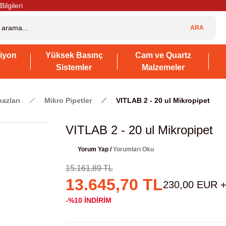
Bilgileri
ARA
iyon
Yüksek Basınç
Cam ve Quartz
Sistemler
Malzemeler
hazları
Mikro Pipetler
VITLAB 2 - 20 ul Mikropipet
VITLAB 2 - 20 ul Mikropipet
Yorum Yap /
Yorumları Oku
15.161,89 TL
13.645,70 TL
230,00 EUR 
-%10
İNDİRİM