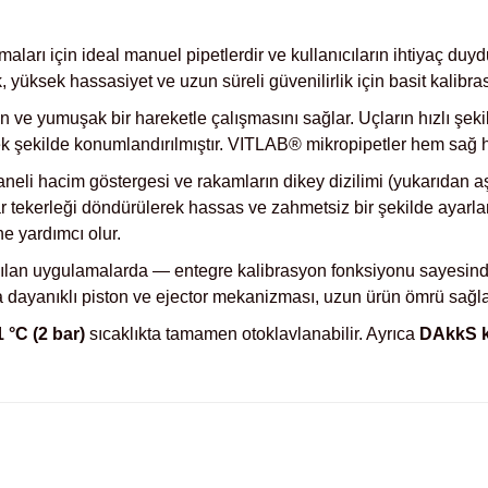
maları için ideal manuel pipetlerdir ve kullanıcıların ihtiyaç du
 yüksek hassasiyet ve uzun süreli güvenilirlik için basit kalibra
e yumuşak bir hareketle çalışmasını sağlar. Uçların hızlı şekil
 şekilde konumlandırılmıştır. VITLAB® mikropipetler hem sağ hem 
neli hacim göstergesi ve rakamların dikey dizilimi (yukarıdan
 tekerleği döndürülerek hassas ve zahmetsiz bir şekilde ayarlan
e yardımcı olur.
pılan uygulamalarda — entegre kalibrasyon fonksiyonu sayesind
a dayanıklı piston ve ejector mekanizması, uzun ürün ömrü sağla
 °C (2 bar)
sıcaklıkta tamamen otoklavlanabilir. Ayrıca
DAkkS ka
arda yetersiz gördüğünüz noktaları öneri formunu kullanarak tarafımıza iletebil