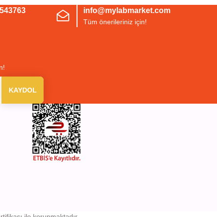
3543763
info@mylabmarket.com
Tüm önerileriniz için!
n!
KAYDOL
rtifikası ile korunmaktadır.