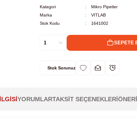
Kategori
Mikro Pipetler
Marka
VITLAB
Stok Kodu
1641002
SEPETE 
Stok Sorunuz
ILGISI
YORUMLAR
TAKSIT SEÇENEKLERI
ÖNERI