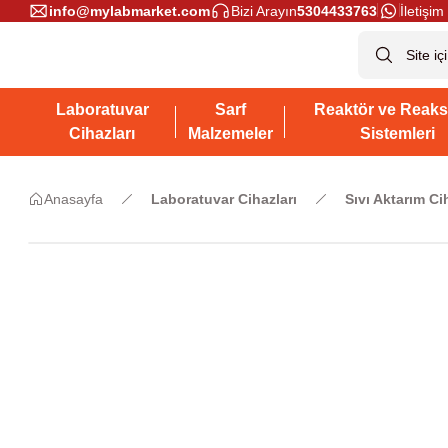
info@mylabmarket.com
Bizi Arayın
5304433763
İletişim 
Laboratuvar
Sarf
Reaktör ve Reaks
Cihazları
Malzemeler
Sistemleri
Anasayfa
Laboratuvar Cihazları
Sıvı Aktarım Ci