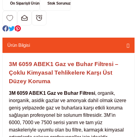
Ön Siparişli Ürün
Stok Sorunuz
kübatörler
ler
i
Ürün Bilgisi
ucu)
 Hunileri
layıcılar (Orbital Shaker)
 Sıvıları
r
3M 6059 ABEK1 Gaz ve Buhar Filtresi –
Çoklu Kimyasal Tehlikelere Karşı Üst
layıcı (Lineer Shaker)
meler
Düzey Koruma
3M 6059 ABEK1 Gaz ve Buhar Filtresi
, organik,
er
inorganik, asidik gazlar ve amonyak dahil olmak üzere
geniş yelpazede gaz ve buharlara karşı etkili koruma
arı
sağlayan profesyonel bir solunum filtresidir. 3M’in
6000, 7000 ve 7500 serisi yarım ve tam yüz
ler
maskeleriyle uyumlu olan bu filtre, karmaşık kimyasal