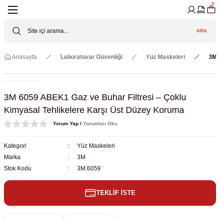
0
Geri Dön
Geri Dön
Geri Dön
Geri Dön
Geri Dön
Geri Dön
ARA
Cihazları
ler
ç Sistemler
tz Malzemeler
Elektroniği
Güvenliği
Anasayfa
Laboratuvar Güvenliği
Yüz Maskeleri
3M 
lar
apları
asyon Pompaları
ktörler
Valfler
ratuvarı Cihazları
Gas Boosters
r
rleri
3M 6059 ABEK1 Gaz ve Buhar Filtresi – Çoklu
Kimyasal Tehlikelere Karşı Üst Düzey Koruma
eramik Malzemeler
ir Driven Pumps /HIP Hava Tahrikli
nileri
azları (Datalogger)
Yorum Yap /
Yorumları Oku
 Valfleri
aller
Kategori
Yüz Maskeleri
Marka
3M
Cihazları
je
Stok Kodu
3M.6059
TEKLİF İSTE
Kabinleri
 ve Sarfları
ler ve Borular
er