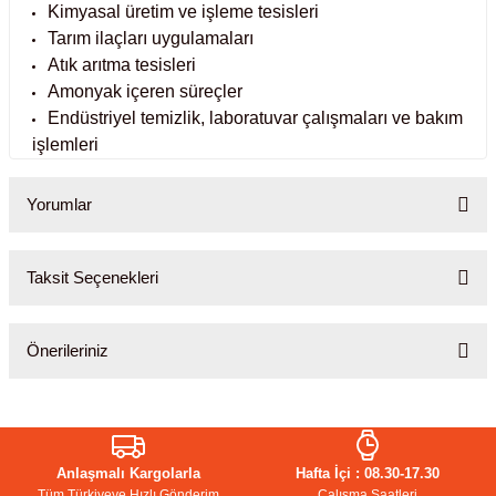
Kimyasal üretim ve işleme tesisleri
Tarım ilaçları uygulamaları
abinleri
re Küvetleri
Atık arıtma tesisleri
Amonyak içeren süreçler
tırıcılar
Endüstriyel temizlik, laboratuvar çalışmaları ve bakım
işlemleri
ırıcılar
Yorumlar
azı
ihazlar
Taksit Seçenekleri
Bu ürüne ilk yorumu siz yapın!
Önerileriniz
Yorum Yaz
törler
Bu ürünün fiyat bilgisi, resim, ürün açıklamalarında ve diğer
konularda yetersiz gördüğünüz noktaları öneri formunu kullanarak
tarafımıza iletebilirsiniz.
Anlaşmalı Kargolarla
Hafta İçi : 08.30-17.30
Görüş ve önerileriniz için teşekkür ederiz.
Tüm Türkiyeye Hızlı Gönderim
Çalışma Saatleri