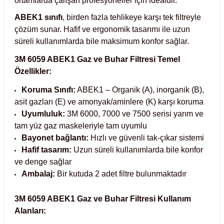
ortamlarda çalışan profesyoneller için idealdir.
Test Kabinleri
ABEK1 sınıfı
, birden fazla tehlikeye karşı tek filtreyle
çözüm sunar. Hafif ve ergonomik tasarımı ile uzun
ları
süreli kullanımlarda bile maksimum konfor sağlar.
3M 6059 ABEK1 Gaz ve Buhar Filtresi Temel
Özellikler:
r Kapları
Koruma Sınıfı:
ABEK1 – Organik (A), inorganik (B),
asit gazları (E) ve amonyak/aminlere (K) karşı koruma
cılar
lar
Uyumluluk:
3M 6000, 7000 ve 7500 serisi yarım ve
tam yüz gaz maskeleriyle tam uyumlu
Bayonet bağlantı:
Hızlı ve güvenli tak-çıkar sistemi
Hafif tasarım:
Uzun süreli kullanımlarda bile konfor
ve denge sağlar
ırık Buz Yapma Makineleri
Ambalaj:
Bir kutuda 2 adet filtre bulunmaktadır
ipi Bulaşık Yıkama Makineleri
 Krozeler
3M 6059 ABEK1 Gaz ve Buhar Filtresi Kullanım
Alanları:
pi Öğütücü ve Mikserler