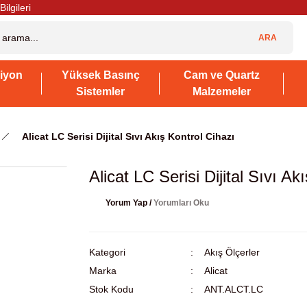
Bilgileri
ARA
iyon
Yüksek Basınç
Cam ve Quartz
Sistemler
Malzemeler
Alicat LC Serisi Dijital Sıvı Akış Kontrol Cihazı
Alicat LC Serisi Dijital Sıvı Ak
Yorum Yap /
Yorumları Oku
Kategori
Akış Ölçerler
Marka
Alicat
Stok Kodu
ANT.ALCT.LC