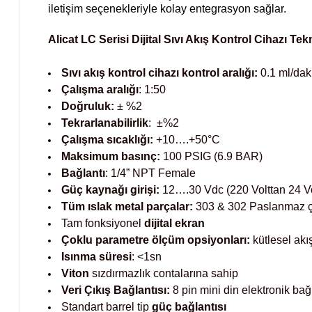
iletişim seçenekleriyle kolay entegrasyon sağlar.
Alicat LC Serisi Dijital Sıvı Akış Kontrol Cihazı Tekn
Sıvı akış kontrol cihazı kontrol aralığı:
0.1 ml/dak.
Çalışma aralığı
: 1:50
Doğruluk:
± %2
Tekrarlanabilirlik
: ±%2
Çalışma sıcaklığı:
+10….+50°C
Maksimum basınç:
100 PSIG (6.9 BAR)
Bağlantı
: 1/4” NPT Female
Güç kaynağı girişi:
12….30 Vdc (220 Volttan 24 Volt
Tüm ıslak metal parçalar:
303 & 302 Paslanmaz ç
Tam fonksiyonel
dijital ekran
Çoklu parametre ölçüm opsiyonları:
kütlesel akı
Isınma süresi
: <1sn
Viton
sızdırmazlık contalarına sahip
Veri Çıkış Bağlantısı:
8 pin mini din elektronik ba
Standart barrel tip
güç bağlantısı