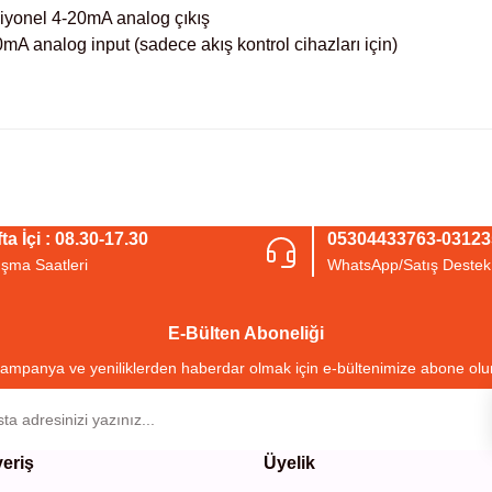
iyonel 4-20mA analog çıkış
A analog input (sadece akış kontrol cihazları için)
arda yetersiz gördüğünüz noktaları öneri formunu kullanarak tarafımıza iletebil
Bu ürüne ilk yorumu siz yapın!
ta İçi : 08.30-17.30
05304433763-0312
ışma Saatleri
WhatsApp/Satış Destek
Yorum Yaz
E-Bülten Aboneliği
ampanya ve yeniliklerden haberdar olmak için e-bültenimize abone olu
veriş
Üyelik