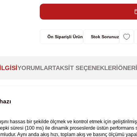
Ön Siparişli Ürün
Stok Sorunuz
ILGISI
YORUMLAR
TAKSIT SEÇENEKLERI
ÖNERI
ihazı
 akışını hassas bir şekilde ölçmek ve kontrol etmek için geliştiri
ı tepki süresi (100 ms) ile dinamik proseslerde üstün performans
 uyumludur. Aynı anda akış hızı, toplam akış ve basınç ölçümü ya