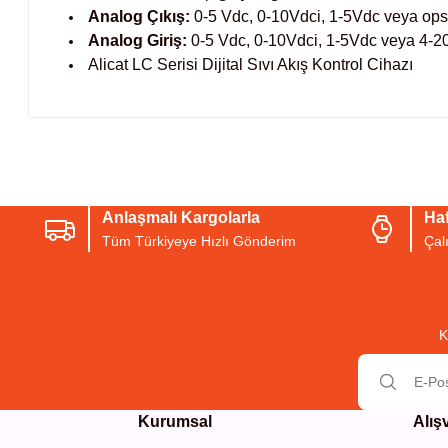
Analog Çıkış:
0-5 Vdc, 0-10Vdci, 1-5Vdc veya ops
Analog Giriş:
0-5 Vdc, 0-10Vdci, 1-5Vdc veya 4-20m
Alicat LC Serisi Dijital Sıvı Akış Kontrol Cihazı
Bu ürünün fiyat bilgisi, resim, ürün açıklamalarında ve diğer konul
Görüş ve önerileriniz için teşekkür ederiz.
Anlaşmalı Kargolarla
Haf
Ürün resmi kalitesiz, bozuk veya görüntülenemiyor.
Tüm Türkiyeye Hızlı Gönderim
Çal
Ürün açıklamasında eksik bilgiler bulunuyor.
Ürün bilgilerinde hatalar bulunuyor.
Ürün fiyatı diğer sitelerden daha pahalı.
K
Bu ürüne benzer farklı alternatifler olmalı.
Kurumsal
Alış