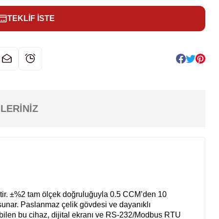
TEKLİF İSTE
LERINIZ
lmiştir. ±%2 tam ölçek doğruluğuyla 0.5 CCM’den 10
 sunar. Paslanmaz çelik gövdesi ve dayanıklı
pabilen bu cihaz, dijital ekranı ve RS-232/Modbus RTU