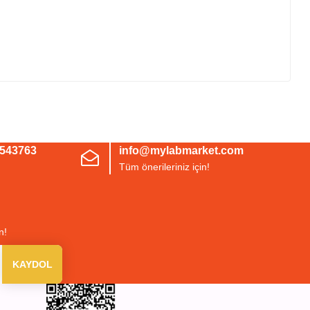
irsiniz.
3543763
info@mylabmarket.com
Tüm önerileriniz için!
n!
KAYDOL