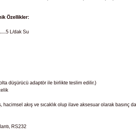
ik Özellikler:
....5 L/dak Su
a düşürücü adaptör ile birlikte teslim edilir.)
elik
ş, hacimsel akış ve sıcaklık olup ilave aksesuar olarak basınç da 
ğlantı, RS232