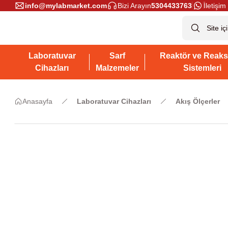
info@mylabmarket.com
Bizi Arayın
5304433763
İletişim 
Laboratuvar
Sarf
Reaktör ve Reaks
Cihazları
Malzemeler
Sistemleri
Anasayfa
Laboratuvar Cihazları
Akış Ölçerler