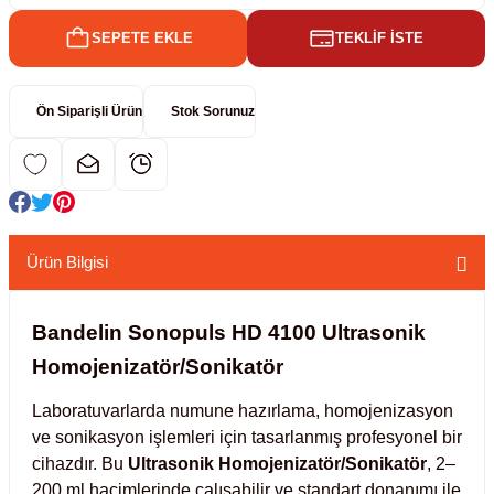
SEPETE EKLE
TEKLİF İSTE
kübatörler
ler
Ön Siparişli Ürün
Stok Sorunuz
i
ucu)
 Hunileri
layıcılar (Orbital Shaker)
 Sıvıları
r
Ürün Bilgisi
layıcı (Lineer Shaker)
meler
Bandelin Sonopuls HD 4100 Ultrasonik
er
Homojenizatör/Sonikatör
arı
Laboratuvarlarda numune hazırlama, homojenizasyon
ve sonikasyon işlemleri için tasarlanmış profesyonel bir
ler
cihazdır. Bu
Ultrasonik Homojenizatör/Sonikatör
, 2–
200 ml hacimlerinde çalışabilir ve standart donanımı ile