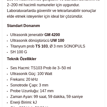
Test Kabinleri
2–200 ml hacimli numuneler için uygundur.
Laboratuvarlarda güvenilir ve tekrarlanabilir sonuçlar
elde etmek isteyenler için ideal bir çözümdür.
ları
Standart Donanım
Ultrasonik jeneratör
GM 4200
Ultrasonik dönüştürücü
UW 100
r Kapları
Titanyum prob
TS 103
, Ø 3 mm SONOPULS
SH 100 G
cılar
lar
Teknik Özellikler
Ses Hacmi: TS103 Prob ile 3–50 ml
Ultrasonik Güç: 100 Watt
ırık Buz Yapma Makineleri
Frekans: 20 kHz
Sonotrode Çapı: 3 mm
Probe Uzunluğu: 147 mm
ipi Bulaşık Yıkama Makineleri
 Krozeler
Zaman Ayarı: 99 saat, 59 dakika, 59 saniye
Enerji Birimi: kJ
pi Öğütücü ve Mikserler