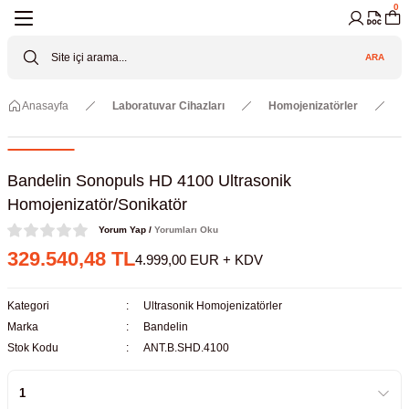
0
Geri Dön
Geri Dön
Geri Dön
Geri Dön
Geri Dön
Geri Dön
ARA
Cihazları
ler
ç Sistemler
tz Malzemeler
Elektroniği
Güvenliği
Anasayfa
Laboratuvar Cihazları
Homojenizatörler
U
lar
apları
asyon Pompaları
ktörler
Valfler
ratuvarı Cihazları
Gas Boosters
r
rleri
Bandelin Sonopuls HD 4100 Ultrasonik
Homojenizatör/Sonikatör
eramik Malzemeler
ir Driven Pumps /HIP Hava Tahrikli
nileri
azları (Datalogger)
Yorum Yap /
Yorumları Oku
329.540,48 TL
4.999,00 EUR + KDV
 Valfleri
aller
Kategori
Ultrasonik Homojenizatörler
Cihazları
je
Marka
Bandelin
Stok Kodu
ANT.B.SHD.4100
Kabinleri
 ve Sarfları
ler ve Borular
er