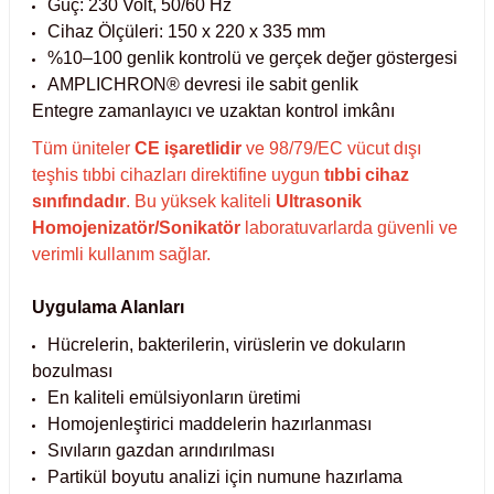
Güç: 230 Volt, 50/60 Hz
Cihaz Ölçüleri: 150 x 220 x 335 mm
abinleri
re Küvetleri
%10–100 genlik kontrolü ve gerçek değer göstergesi
AMPLICHRON® devresi ile sabit genlik
tırıcılar
Entegre zamanlayıcı ve uzaktan kontrol imkânı
Tüm üniteler
CE işaretlidir
ve 98/79/EC vücut dışı
ırıcılar
teşhis tıbbi cihazları direktifine uygun
tıbbi cihaz
sınıfındadır
. Bu yüksek kaliteli
Ultrasonik
azı
Homojenizatör/Sonikatör
laboratuvarlarda güvenli ve
verimli kullanım sağlar.
ihazlar
Uygulama Alanları
Hücrelerin, bakterilerin, virüslerin ve dokuların
bozulması
törler
En kaliteli emülsiyonların üretimi
Homojenleştirici maddelerin hazırlanması
Sıvıların gazdan arındırılması
Partikül boyutu analizi için numune hazırlama