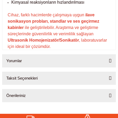
ihazları
Kimyasal reaksiyonların hızlandırılması
Cihaz, farklı hacimlerde çalışmaya uygun
ilave
sonikasyon probları, standlar ve ses geçirmez
kabinler
ile geliştirilebilir. Araştırma ve geliştirme
ri
süreçlerinde güvenilirlik ve verimlilik sağlayan
Ultrasonik Homojenizatör/Sonikatör
, laboratuvarlar
için ideal bir çözümdür.
ılar
Yorumlar
rıcılar
Taksit Seçenekleri
yolar
Bu ürüne ilk yorumu siz yapın!
Önerileriniz
arı
Yorum Yaz
Bu ürünün fiyat bilgisi, resim, ürün açıklamalarında ve diğer
r
konularda yetersiz gördüğünüz noktaları öneri formunu kullanarak