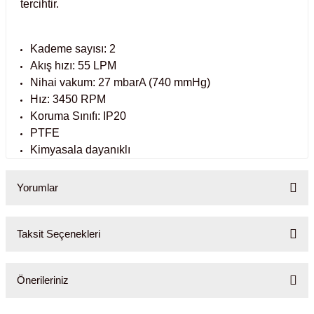
tercihtir.
abinleri
re Küvetleri
Kademe sayısı: 2
tırıcılar
Akış hızı: 55 LPM
Nihai vakum: 27 mbarA (740 mmHg)
Hız: 3450 RPM
ırıcılar
Koruma Sınıfı: IP20
PTFE
azı
Kimyasala dayanıklı
ihazlar
Yorumlar
Taksit Seçenekleri
törler
Bu ürüne ilk yorumu siz yapın!
Önerileriniz
Yorum Yaz