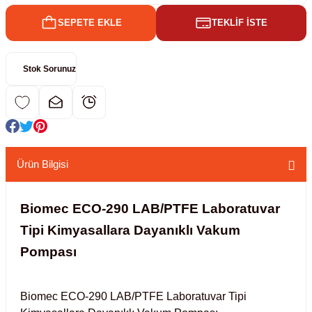
SEPETE EKLE
TEKLİF İSTE
kübatörler
ler
Stok Sorunuz
i
ucu)
 Hunileri
layıcılar (Orbital Shaker)
 Sıvıları
r
Ürün Bilgisi
layıcı (Lineer Shaker)
meler
Biomec ECO-290 LAB/PTFE Laboratuvar
er
Tipi Kimyasallara Dayanıklı Vakum
Pompası
arı
ler
Biomec ECO-290 LAB/PTFE Laboratuvar Tipi