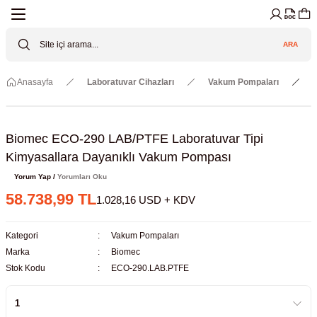
Geri Dön
Geri Dön
Geri Dön
Geri Dön
Geri Dön
Geri Dön
ARA
Cihazları
ler
ç Sistemler
tz Malzemeler
Elektroniği
Güvenliği
Anasayfa
Laboratuvar Cihazları
Vakum Pompaları
lar
apları
asyon Pompaları
ktörler
Valfler
ratuvarı Cihazları
Gas Boosters
r
rleri
Biomec ECO-290 LAB/PTFE Laboratuvar Tipi
Kimyasallara Dayanıklı Vakum Pompası
eramik Malzemeler
ir Driven Pumps /HIP Hava Tahrikli
nileri
azları (Datalogger)
Yorum Yap /
Yorumları Oku
58.738,99 TL
1.028,16 USD + KDV
 Valfleri
aller
Kategori
Vakum Pompaları
Cihazları
je
Marka
Biomec
Stok Kodu
ECO-290.LAB.PTFE
Kabinleri
 ve Sarfları
ler ve Borular
er