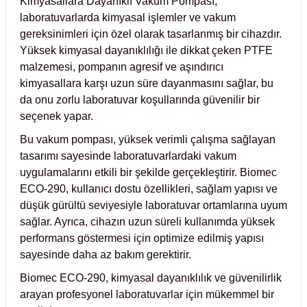
Kimyasallara Dayanıklı Vakum Pompası,
Test Kabinleri
laboratuvarlarda kimyasal işlemler ve vakum
gereksinimleri için özel olarak tasarlanmış bir cihazdır.
ları
Yüksek kimyasal dayanıklılığı ile dikkat çeken PTFE
malzemesi, pompanın agresif ve aşındırıcı
kimyasallara karşı uzun süre dayanmasını sağlar, bu
da onu zorlu laboratuvar koşullarında güvenilir bir
seçenek yapar.
r Kapları
Bu vakum pompası, yüksek verimli çalışma sağlayan
cılar
lar
tasarımı sayesinde laboratuvarlardaki vakum
uygulamalarını etkili bir şekilde gerçekleştirir. Biomec
ECO-290, kullanıcı dostu özellikleri, sağlam yapısı ve
düşük gürültü seviyesiyle laboratuvar ortamlarına uyum
sağlar. Ayrıca, cihazın uzun süreli kullanımda yüksek
ırık Buz Yapma Makineleri
performans göstermesi için optimize edilmiş yapısı
sayesinde daha az bakım gerektirir.
ipi Bulaşık Yıkama Makineleri
 Krozeler
Biomec ECO-290, kimyasal dayanıklılık ve güvenilirlik
arayan profesyonel laboratuvarlar için mükemmel bir
pi Öğütücü ve Mikserler