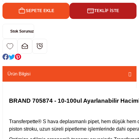
SEPETE EKLE
TEKLİF İSTE
kübatörler
ler
Stok Sorunuz
i
ucu)
 Hunileri
layıcılar (Orbital Shaker)
 Sıvıları
r
Ürün Bilgisi
layıcı (Lineer Shaker)
meler
er
BRAND 705874 - 10-100ul Ayarlanabilir Hacimli
arı
Transferpette® S hava deplasmanlı pipet, hem düşük hem d
ler
piston stroku, uzun süreli pipetleme işlemlerinde dahi ope