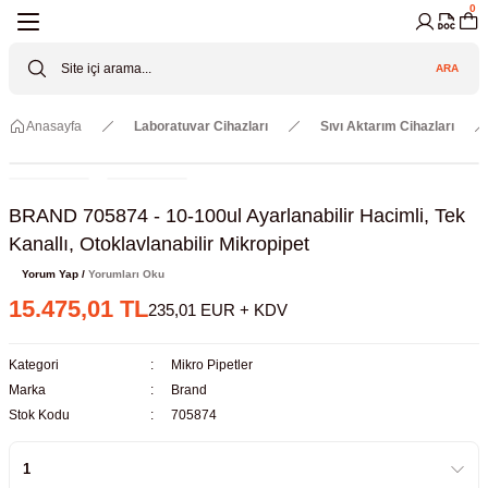
0
Geri Dön
Geri Dön
Geri Dön
Geri Dön
Geri Dön
Geri Dön
ARA
Cihazları
ler
ç Sistemler
tz Malzemeler
Elektroniği
Güvenliği
Anasayfa
Laboratuvar Cihazları
Sıvı Aktarım Cihazları
lar
apları
asyon Pompaları
ktörler
Valfler
ratuvarı Cihazları
Gas Boosters
r
rleri
BRAND 705874 - 10-100ul Ayarlanabilir Hacimli, Tek
Kanallı, Otoklavlanabilir Mikropipet
eramik Malzemeler
ir Driven Pumps /HIP Hava Tahrikli
nileri
azları (Datalogger)
Yorum Yap /
Yorumları Oku
15.475,01 TL
235,01 EUR + KDV
 Valfleri
aller
Kategori
Mikro Pipetler
Cihazları
je
Marka
Brand
Stok Kodu
705874
Kabinleri
 ve Sarfları
ler ve Borular
er