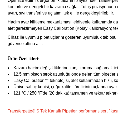
Optimize edilmiş ergonomik tasarımı sayesinde Transferpett
Test Kabinleri
konforlu ve dengeli bir kavrama sağlar. Tutuş pozisyonunu 
ayarı, sıvı transferi ve uç atımı tek el ile gerçekleştirilebilir.
ları
Hacim ayar kilitleme mekanizması, eldivenle kullanımda dah
alet gerektirmeyen Easy Calibration (Kolay Kalibrasyon) teknol
Cihaz ile uyumlu pipet uçlarını gösteren uyumluluk tablosu
güvence altına alır.
r Kapları
Ürün Özellikleri:
cılar
lar
Kazara hacim değişikliklerine karşı koruma sağlamak için
12,5 mm piston strok uzunluğu önde gelen tüm pipetler a
Easy Calibration™ teknolojisi, alet kullanmadan hızlı, ko
Üniversal uç konisi, çoğu kaliteli üreticinin uçlarına uyar
ırık Buz Yapma Makineleri
121 °C / 250 °F'de (20 dakika) tamamen ve tekrar tekrar 
ipi Bulaşık Yıkama Makineleri
 Krozeler
Transferpette® S Tek Kanallı Pipetler, performans sertifikası,
pi Öğütücü ve Mikserler