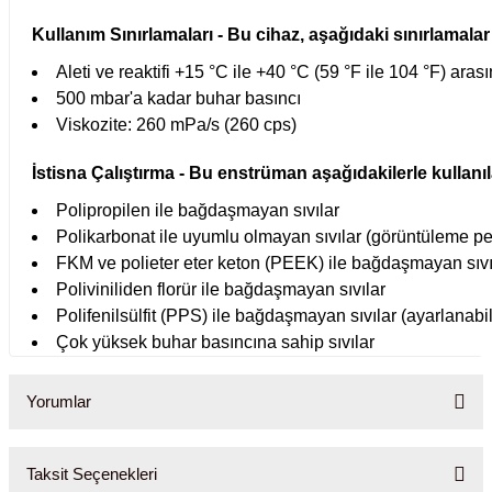
Kullanım Sınırlamaları - Bu cihaz, aşağıdaki sınırlamalar 
abinleri
re Küvetleri
Aleti ve reaktifi +15 °C ile +40 °C (59 °F ile 104 °F) aras
500 mbar'a kadar buhar basıncı
tırıcılar
Viskozite: 260 mPa/s (260 cps)
ırıcılar
İstisna Çalıştırma - Bu enstrüman aşağıdakilerle kullanı
Polipropilen ile bağdaşmayan sıvılar
azı
Polikarbonat ile uyumlu olmayan sıvılar (görüntüleme p
FKM ve polieter eter keton (PEEK) ile bağdaşmayan sıvı
ihazlar
Poliviniliden florür ile bağdaşmayan sıvılar
Polifenilsülfit (PPS) ile bağdaşmayan sıvılar (ayarlanabi
Çok yüksek buhar basıncına sahip sıvılar
törler
Yorumlar
Taksit Seçenekleri