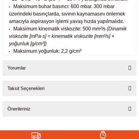
Maksimum buhar basıncı: 600 mbar.
300 mbar
abinleri
re Küvetleri
üzerindeki basınçlarda, sıvının kaynamasını önlemek
amacıyla aspirasyon işlemi yavaş hızda yapılmalıdır.
tırıcılar
Maksimum kinematik viskozite: 500 mm²/s
(Dinamik
viskozite [mPa·s] = kinematik viskozite [mm²/s] ×
yoğunluk [g/cm³])
ırıcılar
Maksimum yoğunluk: 2,2 g/cm³
azı
Yorumlar
ihazlar
Taksit Seçenekleri
Bu ürüne ilk yorumu siz yapın!
törler
Önerileriniz
Yorum Yaz
Bu ürünün fiyat bilgisi, resim, ürün açıklamalarında ve diğer
konularda yetersiz gördüğünüz noktaları öneri formunu kullanarak
tarafımıza iletebilirsiniz.