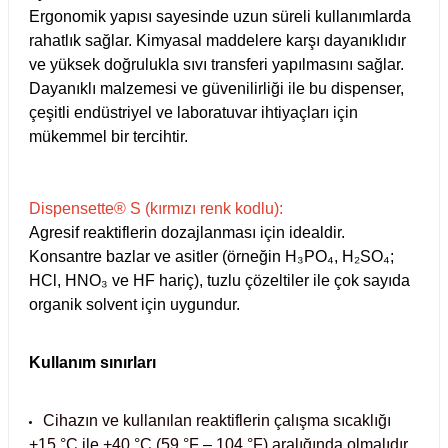
Ergonomik yapısı sayesinde uzun süreli kullanımlarda
Test Kabinleri
rahatlık sağlar. Kimyasal maddelere karşı dayanıklıdır
ve yüksek doğrulukla sıvı transferi yapılmasını sağlar.
ları
Dayanıklı malzemesi ve güvenilirliği ile bu dispenser,
çeşitli endüstriyel ve laboratuvar ihtiyaçları için
mükemmel bir tercihtir.
r Kapları
Dispensette® S (kırmızı renk kodlu):
cılar
lar
Agresif reaktiflerin dozajlanması için idealdir.
Konsantre bazlar ve asitler (örneğin H₃PO₄, H₂SO₄;
HCl, HNO₃ ve HF hariç), tuzlu çözeltiler ile çok sayıda
organik solvent için uygundur.
ırık Buz Yapma Makineleri
Kullanım sınırları
ipi Bulaşık Yıkama Makineleri
 Krozeler
Cihazın ve kullanılan reaktiflerin çalışma sıcaklığı
pi Öğütücü ve Mikserler
+15 °C ile +40 °C (59 °F – 104 °F) aralığında olmalıdır.