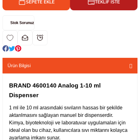
SEPETE EKLE
TEKLİF İSTE
kübatörler
ler
Stok Sorunuz
i
ucu)
 Hunileri
layıcılar (Orbital Shaker)
 Sıvıları
r
Ürün Bilgisi
layıcı (Lineer Shaker)
meler
BRAND 4600140 Analog 1-10 ml
Dispenser
er
1 ml ile 10 ml arasındaki sıvıların hassas bir şekilde
arı
aktarılmasını sağlayan manuel bir dispenserdir.
Kimya, biyoteknoloji ve laboratuvar uygulamaları için
ler
ideal olan bu cihaz, kullanıcılara sıvı miktarını kolayca
ayarlama imkanı sunar.