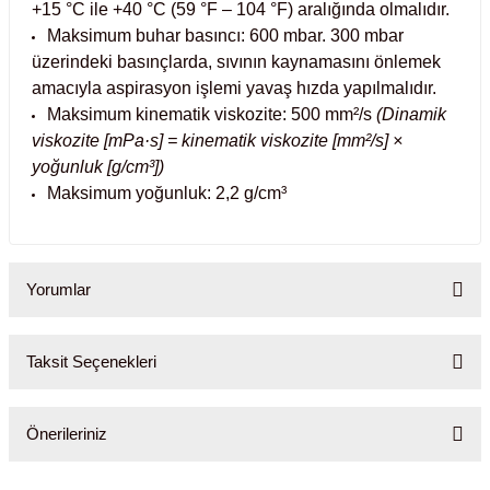
+15 °C ile +40 °C (59 °F – 104 °F) aralığında olmalıdır.
Maksimum buhar basıncı: 600 mbar.
300 mbar
abinleri
re Küvetleri
üzerindeki basınçlarda, sıvının kaynamasını önlemek
amacıyla aspirasyon işlemi yavaş hızda yapılmalıdır.
tırıcılar
Maksimum kinematik viskozite: 500 mm²/s
(Dinamik
viskozite [mPa·s] = kinematik viskozite [mm²/s] ×
ırıcılar
yoğunluk [g/cm³])
Maksimum yoğunluk: 2,2 g/cm³
azı
ihazlar
Yorumlar
Taksit Seçenekleri
törler
Bu ürüne ilk yorumu siz yapın!
Önerileriniz
Yorum Yaz