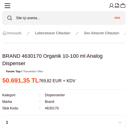
Geri Dön
Geri Dön
Geri Dön
Geri Dön
Geri Dön
Geri Dön
ARA
Cihazları
ler
ç Sistemler
tz Malzemeler
Elektroniği
Güvenliği
Anasayfa
Laboratuvar Cihazları
Sıvı Aktarım Cihazları
lar
apları
asyon Pompaları
ktörler
Valfler
ratuvarı Cihazları
Gas Boosters
r
rleri
BRAND 4630170 Organik 10-100 ml Analog
Dispenser
eramik Malzemeler
ir Driven Pumps /HIP Hava Tahrikli
nileri
azları (Datalogger)
Yorum Yap /
Yorumları Oku
50.691,35 TL
769,82 EUR + KDV
 Valfleri
aller
Kategori
Dispenserler
Cihazları
je
Marka
Brand
Stok Kodu
4630170
Kabinleri
 ve Sarfları
ler ve Borular
er