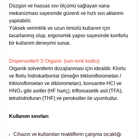
Test Kabinleri
Düzgün ve hassas sıvı ölçümü sağlayan vana
mekanizması sayesinde güvenli ve hızlı sıvı aktarımı
yapılabilir.
ları
Yüksek verimlilik ve uzun ömürlü kullanım için
tasarlanmış olup, ergonomik yapısı sayesinde konforlu
bir kullanım deneyimi sunar.
r Kapları
Dispensette® S Organic (sarı renk kodlu):
Organik solventlerin dozajlanması için idealdir. Klorlu
cılar
lar
ve florlu hidrokarbonlar (örneğin trikloroflorometan /
triklorofloroetan ve diklorometan), konsantre HCl ve
HNO₃ gibi asitler (HF hariç), trifloroasetik asit (TFA),
tetrahidrofuran (THF) ve peroksitler ile uyumludur.
ırık Buz Yapma Makineleri
Kullanım sınırları
ipi Bulaşık Yıkama Makineleri
 Krozeler
Cihazın ve kullanılan reaktiflerin çalışma sıcaklığı
pi Öğütücü ve Mikserler