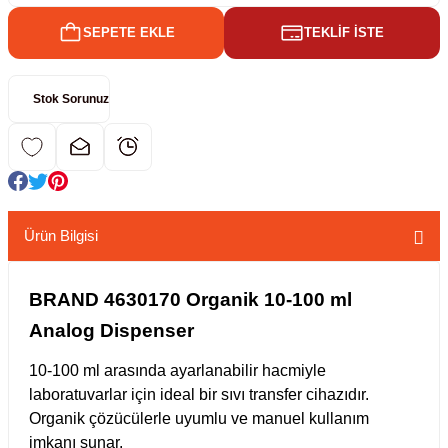
SEPETE EKLE
TEKLİF İSTE
kübatörler
ler
Stok Sorunuz
i
ucu)
 Hunileri
layıcılar (Orbital Shaker)
 Sıvıları
r
Ürün Bilgisi
layıcı (Lineer Shaker)
meler
BRAND 4630170 Organik 10-100 ml
er
Analog Dispenser
arı
10-100 ml arasında ayarlanabilir hacmiyle
laboratuvarlar için ideal bir sıvı transfer cihazıdır.
ler
Organik çözücülerle uyumlu ve manuel kullanım
imkanı sunar.