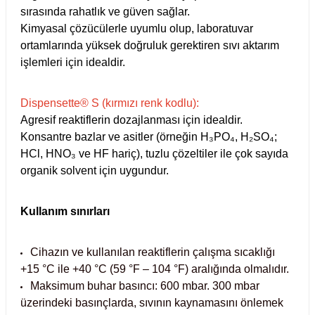
sırasında rahatlık ve güven sağlar.
 Test Kabinleri
r
Kimyasal çözücülerle uyumlu olup, laboratuvar
ortamlarında yüksek doğruluk gerektiren sıvı aktarım
ları
işlemleri için idealdir.
Dispensette® S (kırmızı renk kodlu):
Agresif reaktiflerin dozajlanması için idealdir.
r Kapları
Konsantre bazlar ve asitler (örneğin H₃PO₄, H₂SO₄;
HCl, HNO₃ ve HF hariç), tuzlu çözeltiler ile çok sayıda
cılar
lar
organik solvent için uygundur.
Kullanım sınırları
ırık Buz Yapma Makineleri
r
Cihazın ve kullanılan reaktiflerin çalışma sıcaklığı
ipi Bulaşık Yıkama Makineleri
m Krozeler
+15 °C ile +40 °C (59 °F – 104 °F) aralığında olmalıdır.
Maksimum buhar basıncı: 600 mbar.
300 mbar
üzerindeki basınçlarda, sıvının kaynamasını önlemek
ipi Öğütücü ve Mikserler