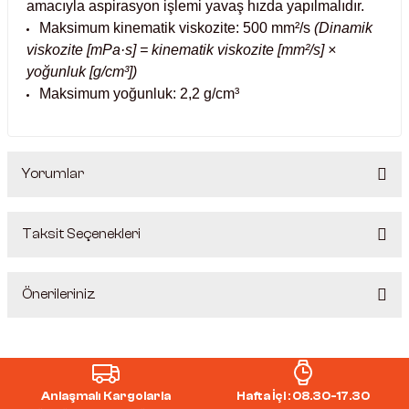
amacıyla aspirasyon işlemi yavaş hızda yapılmalıdır.
Maksimum kinematik viskozite: 500 mm²/s
(Dinamik
Kabinleri
tre Küvetleri
viskozite [mPa·s] = kinematik viskozite [mm²/s] ×
yoğunluk [g/cm³])
tırıcılar
Maksimum yoğunluk: 2,2 g/cm³
ırıcılar
Yorumlar
hazı
ihazlar
Taksit Seçenekleri
Bu ürüne ilk yorumu siz yapın!
Önerileriniz
Yorum Yaz
atörler
Bu ürünün fiyat bilgisi, resim, ürün açıklamalarında ve diğer
konularda yetersiz gördüğünüz noktaları öneri formunu
kullanarak tarafımıza iletebilirsiniz.
Anlaşmalı Kargolarla
Hafta İçi : 08.30-17.30
Görüş ve önerileriniz için teşekkür ederiz.