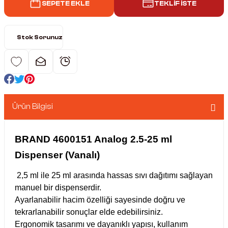
SEPETE EKLE
TEKLİF İSTE
nkübatörler
er
Stok Sorunuz
ri
ucu)
 Hunileri
ayıcılar (Orbital Shaker)
 Sıvıları
r
Ürün Bilgisi
layıcı (Lineer Shaker)
meler
BRAND 4600151 Analog 2.5-25 ml
Dispenser (Vanalı)
ler
2,5 ml ile 25 ml arasında hassas sıvı dağıtımı sağlayan
rı
manuel bir dispenserdir.
Ayarlanabilir hacim özelliği sayesinde doğru ve
rler
tekrarlanabilir sonuçlar elde edebilirsiniz.
Ergonomik tasarımı ve dayanıklı yapısı, kullanım