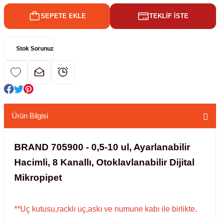
SEPETE EKLE
TEKLİF İSTE
kübatörler
ler
Stok Sorunuz
i
ucu)
 Hunileri
layıcılar (Orbital Shaker)
 Sıvıları
r
Ürün Bilgisi
layıcı (Lineer Shaker)
meler
BRAND 705900 - 0,5-10 ul, Ayarlanabilir
er
Hacimli, 8 Kanallı, Otoklavlanabilir Dijital
Mikropipet
arı
ler
**Uç kutusu,racklı uç,askı ve numune kabı ile birlikte.