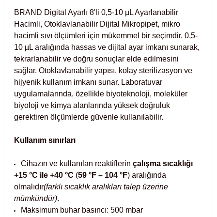
Test Kabinleri
BRAND Digital Ayarlı 8'li 0,5-10 µL Ayarlanabilir
Hacimli, Otoklavlanabilir Dijital Mikropipet, mikro
ları
hacimli sıvı ölçümleri için mükemmel bir seçimdir. 0,5-
10 µL aralığında hassas ve dijital ayar imkanı sunarak,
tekrarlanabilir ve doğru sonuçlar elde edilmesini
sağlar. Otoklavlanabilir yapısı, kolay sterilizasyon ve
hijyenik kullanım imkanı sunar. Laboratuvar
r Kapları
uygulamalarında, özellikle biyoteknoloji, moleküler
biyoloji ve kimya alanlarında yüksek doğruluk
cılar
lar
gerektiren ölçümlerde güvenle kullanılabilir.
Kullanım sınırları
ırık Buz Yapma Makineleri
Cihazın ve kullanılan reaktiflerin
çalışma sıcaklığı
+15 °C ile +40 °C
(
59 °F – 104 °F
) aralığında
ipi Bulaşık Yıkama Makineleri
 Krozeler
olmalıdır
(farklı sıcaklık aralıkları talep üzerine
mümkündür)
.
Maksimum buhar basıncı: 500 mbar
pi Öğütücü ve Mikserler