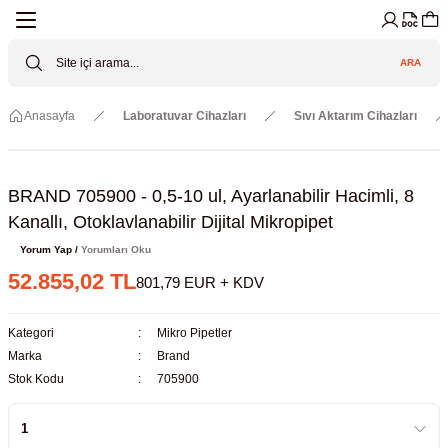
Geri Dön
Geri Dön
Geri Dön
Geri Dön
Geri Dön
Geri Dön
ARA
Cihazları
ler
ç Sistemler
tz Malzemeler
Elektroniği
Güvenliği
Anasayfa
Laboratuvar Cihazları
Sıvı Aktarım Cihazları
lar
apları
asyon Pompaları
ktörler
Valfler
ratuvarı Cihazları
Gas Boosters
r
rleri
BRAND 705900 - 0,5-10 ul, Ayarlanabilir Hacimli, 8
Kanallı, Otoklavlanabilir Dijital Mikropipet
eramik Malzemeler
ir Driven Pumps /HIP Hava Tahrikli
nileri
azları (Datalogger)
Yorum Yap /
Yorumları Oku
52.855,02 TL
801,79 EUR + KDV
 Valfleri
aller
Kategori
Mikro Pipetler
Cihazları
je
Marka
Brand
Stok Kodu
705900
Kabinleri
 ve Sarfları
ler ve Borular
er