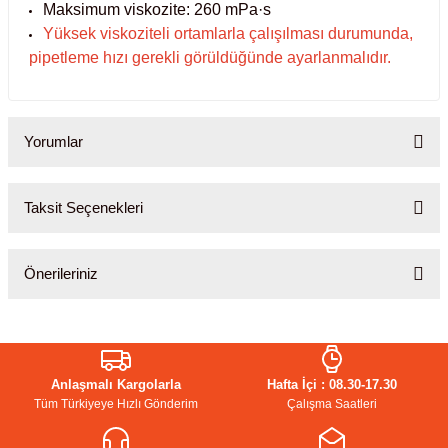
Maksimum viskozite: 260 mPa·s
Yüksek viskoziteli ortamlarla çalışılması durumunda,
abinleri
re Küvetleri
pipetleme hızı gerekli görüldüğünde ayarlanmalıdır.
tırıcılar
Yorumlar
ırıcılar
azı
Taksit Seçenekleri
Bu ürüne ilk yorumu siz yapın!
ihazlar
Önerileriniz
Yorum Yaz
Bu ürünün fiyat bilgisi, resim, ürün açıklamalarında ve diğer
konularda yetersiz gördüğünüz noktaları öneri formunu kullanarak
törler
tarafımıza iletebilirsiniz.
Anlaşmalı Kargolarla
Hafta İçi : 08.30-17.30
Görüş ve önerileriniz için teşekkür ederiz.
Tüm Türkiyeye Hızlı Gönderim
Çalışma Saatleri
Ürün resmi kalitesiz, bozuk veya görüntülenemiyor.