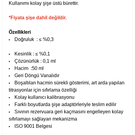
Kullanımı kolay şişe üstü bürettir.
Test Kabinleri
*Fiyata şişe dahil değildir.
ları
Özellikleri
Doğruluk
: ≤ %0,3
r Kapları
Kesinlik
: ≤ %0,1
Çözünürlük
: 0,1 ml
cılar
lar
Hacim
:50 ml
Geri Döngü Vanalıdır
Boşaltılan hacmin sürekli gösterimi, art arda yapılan
titrasyonlar için sıfırlama özelliği
Kolay kullanıcı kalibrasyonu
ırık Buz Yapma Makineleri
Farklı boyutlarda şişe adaptörleriyle teslim edilir
Sıvının rezervuara geri kaçmasını engelleyen kolay
ipi Bulaşık Yıkama Makineleri
 Krozeler
sıfırlamayı sağlayan mekanizma
ISO 9001 Belgesi
pi Öğütücü ve Mikserler