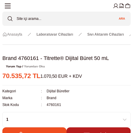
Geri Dön
Geri Dön
Geri Dön
Geri Dön
Geri Dön
Geri Dön
ARA
Cihazları
ler
ç Sistemler
tz Malzemeler
Elektroniği
Güvenliği
Anasayfa
Laboratuvar Cihazları
Sıvı Aktarım Cihazları
lar
apları
asyon Pompaları
ktörler
Valfler
ratuvarı Cihazları
Gas Boosters
r
rleri
Brand 4760161 - Titrette® Dijital Büret 50 mL
Yorum Yap /
Yorumları Oku
eramik Malzemeler
ir Driven Pumps /HIP Hava Tahrikli
nileri
azları (Datalogger)
70.535,72 TL
1.070,50 EUR + KDV
 Valfleri
aller
Kategori
Dijital Büretler
Marka
Brand
Cihazları
je
Stok Kodu
4760161
Kabinleri
 ve Sarfları
ler ve Borular
er