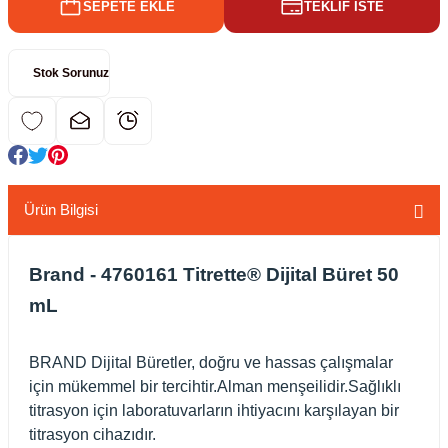
SEPETE EKLE
TEKLİF İSTE
kübatörler
ler
Stok Sorunuz
i
ucu)
 Hunileri
layıcılar (Orbital Shaker)
 Sıvıları
r
Ürün Bilgisi
layıcı (Lineer Shaker)
meler
Brand
-
4760161
Titrette® Dijital Büret 50
mL
er
arı
BRAND Dijital Büretler, doğru ve hassas çalışmalar
için mükemmel bir tercihtir.Alman menşeilidir.Sağlıklı
titrasyon için laboratuvarların ihtiyacını karşılayan bir
ler
titrasyon cihazıdır.