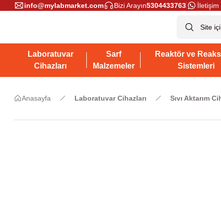
info@mylabmarket.com
Bizi Arayın
5304433763
İletişim 
Laboratuvar
Sarf
Reaktör ve Reaks
Cihazları
Malzemeler
Sistemleri
Anasayfa
Laboratuvar Cihazları
Sıvı Aktarım Ci