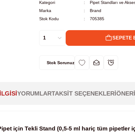
Kategori
Pipet Standları ve Akses
Marka
Brand
Stok Kodu
705385
SEPETE 
Stok Sorunuz
ILGISI
YORUMLAR
TAKSIT SEÇENEKLERI
ÖNERI
et için Tekli Stand (0,5-5 ml hariç tüm pipetler i