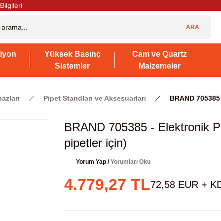
Bilgileri
ARA
iyon
Yüksek Basınç
Cam ve Quartz
Sistemler
Malzemeler
hazları
Pipet Standları ve Aksesuarları
BRAND 705385 - 
BRAND 705385 - Elektronik Pip
pipetler için)
Yorum Yap /
Yorumları Oku
4.779,27 TL
72,58 EUR + K