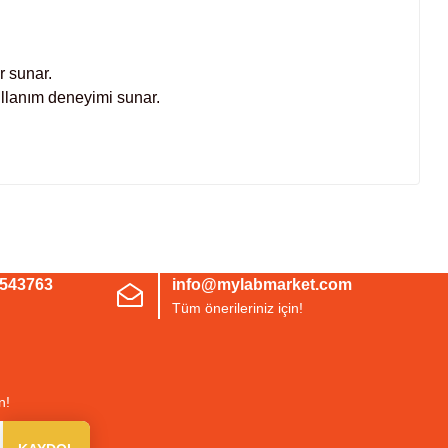
r sunar.
kullanım deneyimi sunar.
irsiniz.
3543763
info@mylabmarket.com
Tüm önerileriniz için!
n!