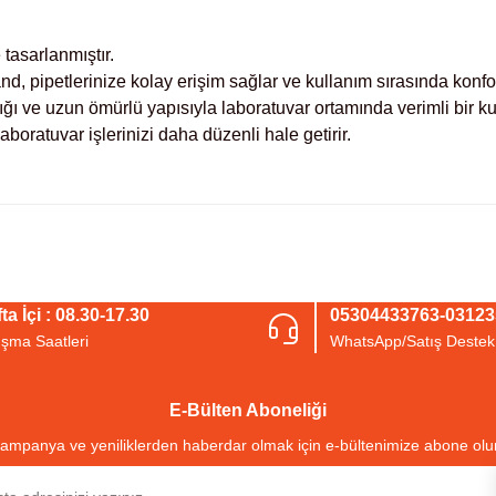
 tasarlanmıştır.
and, pipetlerinize kolay erişim sağlar ve kullanım sırasında konfo
lığı ve uzun ömürlü yapısıyla laboratuvar ortamında verimli bir 
 laboratuvar işlerinizi daha düzenli hale getirir.
arda yetersiz gördüğünüz noktaları öneri formunu kullanarak tarafımıza iletebil
Bu ürüne ilk yorumu siz yapın!
ta İçi : 08.30-17.30
05304433763-0312
ışma Saatleri
WhatsApp/Satış Destek
Yorum Yaz
E-Bülten Aboneliği
ampanya ve yeniliklerden haberdar olmak için e-bültenimize abone olu