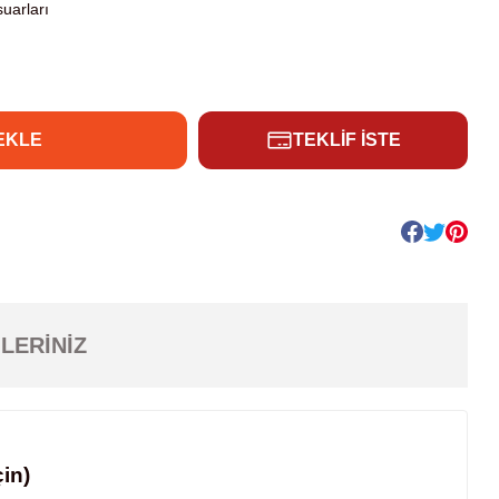
uarları
EKLE
TEKLİF İSTE
LERINIZ
çin)