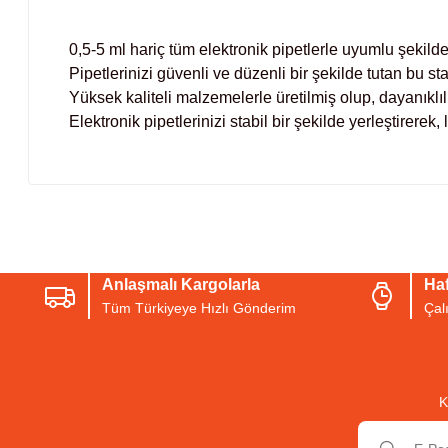
0,5-5 ml hariç tüm elektronik pipetlerle uyumlu şekilde
Pipetlerinizi güvenli ve düzenli bir şekilde tutan bu st
Yüksek kaliteli malzemelerle üretilmiş olup, dayanıklı
Elektronik pipetlerinizi stabil bir şekilde yerleştirerek,
Bu ürünün fiyat bilgisi, resim, ürün açıklamalarında ve diğer konul
Görüş ve önerileriniz için teşekkür ederiz.
Anlaşmalı Kargolarla
Haf
Ürün resmi kalitesiz, bozuk veya görüntülenemiyor.
Tüm Türkiyeye Hızlı Gönderim
Çal
Ürün açıklamasında eksik bilgiler bulunuyor.
Ürün bilgilerinde hatalar bulunuyor.
Ürün fiyatı diğer sitelerden daha pahalı.
K
Bu ürüne benzer farklı alternatifler olmalı.