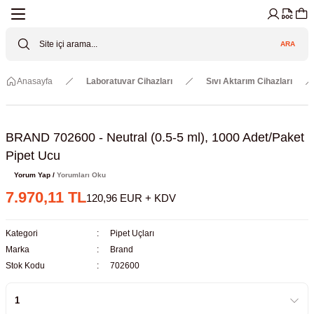
Geri Dön
Geri Dön
Geri Dön
Geri Dön
Geri Dön
Geri Dön
ARA
Cihazları
ler
ç Sistemler
tz Malzemeler
Elektroniği
Güvenliği
Anasayfa
Laboratuvar Cihazları
Sıvı Aktarım Cihazları
lar
apları
asyon Pompaları
ktörler
Valfler
ratuvarı Cihazları
Gas Boosters
r
rleri
BRAND 702600 - Neutral (0.5-5 ml), 1000 Adet/Paket
Pipet Ucu
eramik Malzemeler
ir Driven Pumps /HIP Hava Tahrikli
nileri
azları (Datalogger)
Yorum Yap /
Yorumları Oku
7.970,11 TL
120,96 EUR + KDV
 Valfleri
aller
Kategori
Pipet Uçları
Cihazları
je
Marka
Brand
Stok Kodu
702600
Kabinleri
 ve Sarfları
ler ve Borular
er