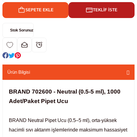
SEPETE EKLE
TEKLİF İSTE
kübatörler
ler
Stok Sorunuz
i
ucu)
 Hunileri
layıcılar (Orbital Shaker)
 Sıvıları
r
Ürün Bilgisi
layıcı (Lineer Shaker)
meler
BRAND 702600 - Neutral (0.5-5 ml), 1000
er
Adet/Paket Pipet Ucu
arı
BRAND Neutral Pipet Ucu (0.5–5 ml), orta-yüksek
ler
hacimli sıvı aktarım işlemlerinde maksimum hassasiyet