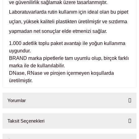
ve güvenilirlik sağlamak üzere tasarlanmıştır.
Test Kabinleri
Laboratuvarlarda rutin kullanım için ideal olan bu pipet
uçları, yüksek kaliteli plastikten üretilmiştir ve sızdırma
ları
yapmadan net sonuçlar elde etmenizi sağlar.
1.000 adetlik toplu paket avantajı ile yoğun kullanıma
uygundur.
r Kapları
BRAND marka pipetlerle tam uyumlu olup, birçok farklı
marka ile de kullanılabilir.
cılar
lar
DNase, RNase ve pirojen içermeyen koşullarda
üretilmiştir.
Yorumlar
ırık Buz Yapma Makineleri
ipi Bulaşık Yıkama Makineleri
 Krozeler
Taksit Seçenekleri
Bu ürüne ilk yorumu siz yapın!
pi Öğütücü ve Mikserler