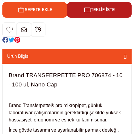
SEPETE EKLE
TEKLİF İSTE
kübatörler
ler
i
ucu)
 Hunileri
Ürün Bilgisi
layıcılar (Orbital Shaker)
 Sıvıları
r
Brand TRANSFERPETTE PRO 706874 - 10
layıcı (Lineer Shaker)
meler
- 100 ul, Nano-Cap
er
Brand Transferpette® pro mikropipet, günlük
arı
laboratuvar çalışmalarının gerektirdiği şekilde yüksek
hassasiyet, ergonomi ve esnek kullanım sunar.
ler
İnce gövde tasarımı ve ayarlanabilir parmak desteği,