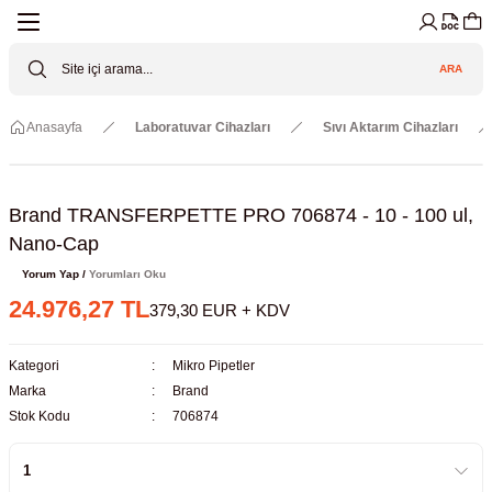
Geri Dön
Geri Dön
Geri Dön
Geri Dön
Geri Dön
Geri Dön
ARA
Cihazları
ler
ç Sistemler
tz Malzemeler
Elektroniği
Güvenliği
Anasayfa
Laboratuvar Cihazları
Sıvı Aktarım Cihazları
lar
apları
asyon Pompaları
ktörler
Valfler
ratuvarı Cihazları
Gas Boosters
r
rleri
Brand TRANSFERPETTE PRO 706874 - 10 - 100 ul,
Nano-Cap
eramik Malzemeler
ir Driven Pumps /HIP Hava Tahrikli
nileri
azları (Datalogger)
Yorum Yap /
Yorumları Oku
24.976,27 TL
379,30 EUR + KDV
 Valfleri
aller
Kategori
Mikro Pipetler
Cihazları
je
Marka
Brand
Stok Kodu
706874
Kabinleri
 ve Sarfları
ler ve Borular
er