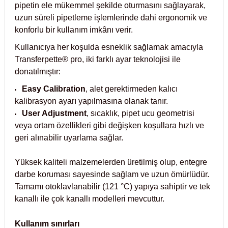
pipetin ele mükemmel şekilde oturmasını sağlayarak,
Test Kabinleri
uzun süreli pipetleme işlemlerinde dahi ergonomik ve
konforlu bir kullanım imkânı verir.
ları
Kullanıcıya her koşulda esneklik sağlamak amacıyla
Transferpette® pro, iki farklı ayar teknolojisi ile
donatılmıştır:
r Kapları
Easy Calibration
, alet gerektirmeden kalıcı
kalibrasyon ayarı yapılmasına olanak tanır.
User Adjustment
, sıcaklık, pipet ucu geometrisi
cılar
lar
veya ortam özellikleri gibi değişken koşullara hızlı ve
geri alınabilir uyarlama sağlar.
Yüksek kaliteli malzemelerden üretilmiş olup, entegre
ırık Buz Yapma Makineleri
darbe koruması sayesinde sağlam ve uzun ömürlüdür.
Tamamı otoklavlanabilir (121 °C) yapıya sahiptir ve tek
ipi Bulaşık Yıkama Makineleri
 Krozeler
kanallı ile çok kanallı modelleri mevcuttur.
pi Öğütücü ve Mikserler
Kullanım sınırları