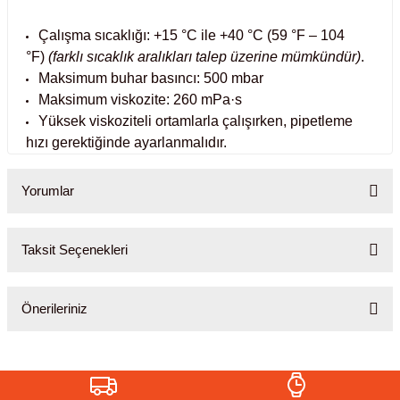
abinleri
re Küvetleri
Çalışma sıcaklığı: +15 °C ile +40 °C (59 °F – 104
°F)
(farklı sıcaklık aralıkları talep üzerine mümkündür)
.
Maksimum buhar basıncı: 500 mbar
tırıcılar
Maksimum viskozite: 260 mPa·s
Yüksek viskoziteli ortamlarla çalışırken, pipetleme
ırıcılar
hızı gerektiğinde ayarlanmalıdır.
azı
Yorumlar
ihazlar
Taksit Seçenekleri
Bu ürüne ilk yorumu siz yapın!
Önerileriniz
törler
Yorum Yaz
Bu ürünün fiyat bilgisi, resim, ürün açıklamalarında ve diğer
konularda yetersiz gördüğünüz noktaları öneri formunu kullanarak
tarafımıza iletebilirsiniz.