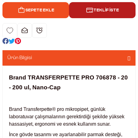
SEPETE EKLE
TEKLİF İSTE
nkübatörler
er
ri
ucu)
 Hunileri
Ürün Bilgisi
ayıcılar (Orbital Shaker)
 Sıvıları
r
Brand TRANSFERPETTE PRO 706878 - 20
layıcı (Lineer Shaker)
meler
- 200 ul, Nano-Cap
ler
Brand Transferpette® pro mikropipet, günlük
rı
laboratuvar çalışmalarının gerektirdiği şekilde yüksek
hassasiyet, ergonomi ve esnek kullanım sunar.
rler
İnce gövde tasarımı ve ayarlanabilir parmak desteği,