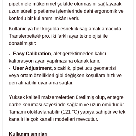
pipetin ele mükemmel şekilde oturmasını sağlayarak,
 Test Kabinleri
r
uzun süreli pipetleme işlemlerinde dahi ergonomik ve
konforlu bir kullanım imkânı verir.
ları
Kullanıcıya her koşulda esneklik sağlamak amacıyla
Transferpette® pro, iki farklı ayar teknolojisi ile
donatılmıştır:
r Kapları
Easy Calibration
, alet gerektirmeden kalıcı
kalibrasyon ayarı yapılmasına olanak tanır.
User Adjustment
, sıcaklık, pipet ucu geometrisi
cılar
lar
veya ortam özellikleri gibi değişken koşullara hızlı ve
geri alınabilir uyarlama sağlar.
Yüksek kaliteli malzemelerden üretilmiş olup, entegre
ırık Buz Yapma Makineleri
r
darbe koruması sayesinde sağlam ve uzun ömürlüdür.
Tamamı otoklavlanabilir (121 °C) yapıya sahiptir ve tek
ipi Bulaşık Yıkama Makineleri
m Krozeler
kanallı ile çok kanallı modelleri mevcuttur.
ipi Öğütücü ve Mikserler
Kullanım sınırları