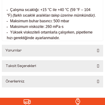
Kabinleri
tre Küvetleri
Çalışma sıcaklığı: +15 °C ile +40 °C (59 °F – 104
°F)
(farklı sıcaklık aralıkları talep üzerine mümkündür)
.
Maksimum buhar basıncı: 500 mbar
tırıcılar
Maksimum viskozite: 260 mPa·s
Yüksek viskoziteli ortamlarla çalışırken, pipetleme
ırıcılar
hızı gerektiğinde ayarlanmalıdır.
hazı
Yorumlar
ihazlar
Taksit Seçenekleri
Bu ürüne ilk yorumu siz yapın!
Önerileriniz
atörler
Yorum Yaz
Bu ürünün fiyat bilgisi, resim, ürün açıklamalarında ve diğer
konularda yetersiz gördüğünüz noktaları öneri formunu
kullanarak tarafımıza iletebilirsiniz.