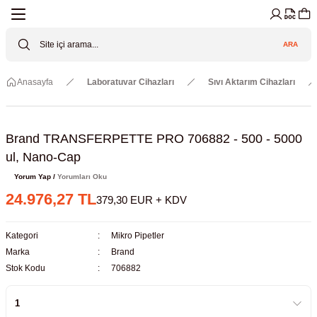
Geri Dön
Geri Dön
Geri Dön
Geri Dön
Geri Dön
Geri Dön
ARA
Cihazları
ler
ç Sistemler
tz Malzemeler
Elektroniği
Güvenliği
Anasayfa
Laboratuvar Cihazları
Sıvı Aktarım Cihazları
lar
apları
asyon Pompaları
ktörler
Valfler
ratuvarı Cihazları
Gas Boosters
r
rleri
Brand TRANSFERPETTE PRO 706882 - 500 - 5000
ul, Nano-Cap
eramik Malzemeler
ir Driven Pumps /HIP Hava Tahrikli
nileri
azları (Datalogger)
Yorum Yap /
Yorumları Oku
24.976,27 TL
379,30 EUR + KDV
 Valfleri
aller
Kategori
Mikro Pipetler
Cihazları
je
Marka
Brand
Stok Kodu
706882
Kabinleri
 ve Sarfları
ler ve Borular
er