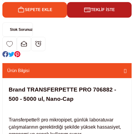
SEPETE EKLE
TEKLİF İSTE
kübatörler
ler
Stok Sorunuz
i
ucu)
 Hunileri
layıcılar (Orbital Shaker)
 Sıvıları
r
Ürün Bilgisi
layıcı (Lineer Shaker)
meler
Brand TRANSFERPETTE PRO 706882 -
er
500 - 5000 ul, Nano-Cap
arı
Transferpette® pro mikropipet, günlük laboratuvar
ler
çalışmalarının gerektirdiği şekilde yüksek hassasiyet,