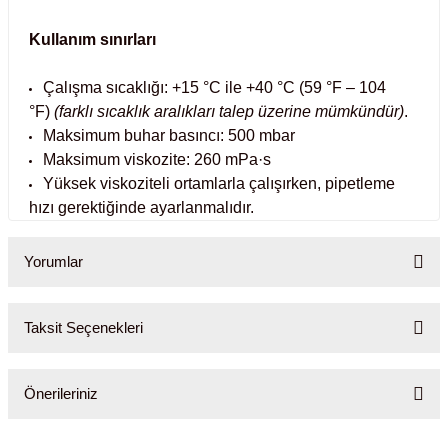
abinleri
re Küvetleri
Kullanım sınırları
Çalışma sıcaklığı: +15 °C ile +40 °C (59 °F – 104
tırıcılar
°F)
(farklı sıcaklık aralıkları talep üzerine mümkündür)
.
Maksimum buhar basıncı: 500 mbar
ırıcılar
Maksimum viskozite: 260 mPa·s
Yüksek viskoziteli ortamlarla çalışırken, pipetleme
azı
hızı gerektiğinde ayarlanmalıdır.
ihazlar
Yorumlar
Taksit Seçenekleri
törler
Bu ürüne ilk yorumu siz yapın!
Önerileriniz
Yorum Yaz