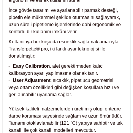
ergonomi ve esnek kullanım sunar.
Test Kabinleri
İnce gövde tasarımı ve ayarlanabilir parmak desteği,
pipetin ele mükemmel şekilde oturmasını sağlayarak,
ları
uzun süreli pipetleme işlemlerinde dahi ergonomik ve
konforlu bir kullanım imkânı verir.
Kullanıcıya her koşulda esneklik sağlamak amacıyla
Transferpette® pro, iki farklı ayar teknolojisi ile
r Kapları
donatılmıştır:
Easy Calibration
, alet gerektirmeden kalıcı
cılar
lar
kalibrasyon ayarı yapılmasına olanak tanır.
User Adjustment
, sıcaklık, pipet ucu geometrisi
veya ortam özellikleri gibi değişken koşullara hızlı ve
geri alınabilir uyarlama sağlar.
ırık Buz Yapma Makineleri
Yüksek kaliteli malzemelerden üretilmiş olup, entegre
ipi Bulaşık Yıkama Makineleri
 Krozeler
darbe koruması sayesinde sağlam ve uzun ömürlüdür.
Tamamı otoklavlanabilir (121 °C) yapıya sahiptir ve tek
pi Öğütücü ve Mikserler
kanallı ile çok kanallı modelleri mevcuttur.