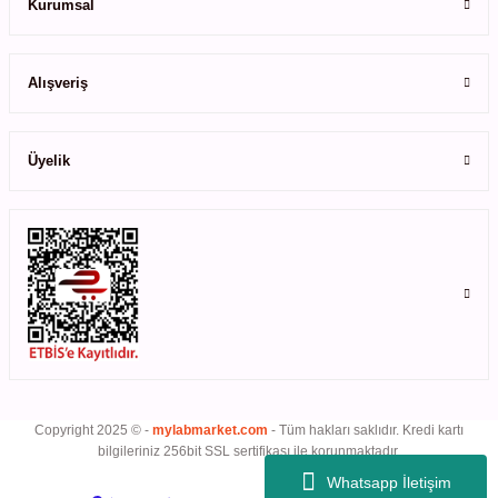
Kurumsal
rıcılar
Gönder
Alışveriş
ıklı Dolaplar
r
Üyelik
uvarı Cihazları
arı
 Ölçüm Cihazları
k Titratörler
Copyright 2025 © -
mylabmarket.com
- Tüm hakları saklıdır. Kredi kartı
er
bilgileriniz 256bit SSL sertifikası ile korunmaktadır.
Whatsapp İletişim