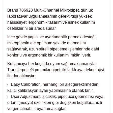
Test Kabinleri
Brand 706928 Multi-Channel Mikropipet, günlük
laboratuvar uygulamalarının gerektirdiği yüksek
ları
hassasiyet, ergonomik tasarım ve esnek kullanım
özelliklerini bir arada sunar.
İnce gövde yapısı ve ayarlanabilir parmak desteği,
mikropipetin ele optimum şekilde oturmasını
r Kapları
sağlayarak, uzun süreli pipetleme işlemlerinde dahi
konforlu ve ergonomik bir kullanım imkânı verir.
cılar
lar
Kullanıcıya her koşulda uyum sağlamak amacıyla
Transferpette® pro mikropipet, iki farklı ayar teknolojisi
ile donatılmıştır:
ırık Buz Yapma Makineleri
Easy Calibration, herhangi bir alet gerektirmeden
kalıcı kalibrasyon ayarı yapılmasına olanak tanır.
ipi Bulaşık Yıkama Makineleri
 Krozeler
User Adjustment, sıcaklık, pipet ucu geometrisi veya
ortam (medya) özellikleri gibi değişken koşullara hızlı
ve geri alınabilir uyarlama sağlar.
pi Öğütücü ve Mikserler