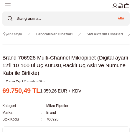
Geri Dön
Geri Dön
Geri Dön
Geri Dön
Geri Dön
Geri Dön
ARA
Cihazları
ler
ç Sistemler
tz Malzemeler
Elektroniği
Güvenliği
Anasayfa
Laboratuvar Cihazları
Sıvı Aktarım Cihazları
lar
apları
asyon Pompaları
ktörler
Valfler
ratuvarı Cihazları
Gas Boosters
r
rleri
Brand 706928 Multi-Channel Mikropipet (Digital ayarlı
12'li 10-100 ul Uç Kutusu,Racklı Uç,Askı ve Numune
eramik Malzemeler
ir Driven Pumps /HIP Hava Tahrikli
nileri
azları (Datalogger)
Kabı ile Birlikte)
Yorum Yap /
Yorumları Oku
 Valfleri
aller
69.750,49 TL
1.059,26 EUR + KDV
Cihazları
je
Kategori
Mikro Pipetler
Marka
Brand
Kabinleri
 ve Sarfları
Stok Kodu
706928
ler ve Borular
er