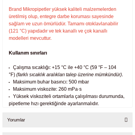
Brand Mikropipetler yüksek kaliteli malzemelerden
abinleri
re Küvetleri
üretilmiş olup, entegre darbe koruması sayesinde
sağlam ve uzun ömürlüdür. Tamamı otoklavlanabilir
tırıcılar
(121 °C) yapıdadır ve tek kanallı ve çok kanallı
modelleri mevcuttur.
ırıcılar
Kullanım sınırları
azı
Çalışma sıcaklığı: +15 °C ile +40 °C (59 °F – 104
ihazlar
°F)
(farklı sıcaklık aralıkları talep üzerine mümkündür)
.
Maksimum buhar basıncı: 500 mbar
Maksimum viskozite: 260 mPa·s
Yüksek viskoziteli ortamlarla çalışılması durumunda,
pipetleme hızı gerektiğinde ayarlanmalıdır.
törler
Yorumlar