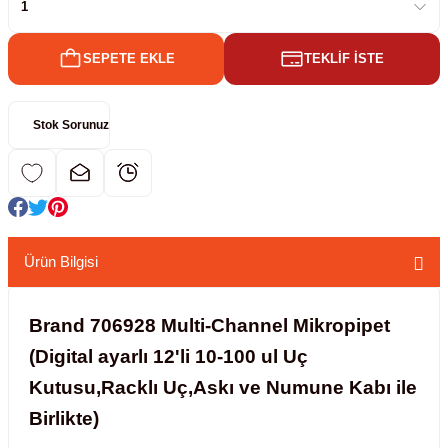
kübatörler
ler
SEPETE EKLE
TEKLİF İSTE
i
Stok Sorunuz
ucu)
 Hunileri
layıcılar (Orbital Shaker)
 Sıvıları
r
layıcı (Lineer Shaker)
meler
Ürün Bilgisi
er
Brand 706928 Multi-Channel Mikropipet
(Digital ayarlı 12'li 10-100 ul Uç
arı
Kutusu,Racklı Uç,Askı ve Numune Kabı ile
ler
Birlikte)