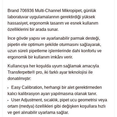
Test Kabinleri
Brand 706936 Multi-Channel Mikropipet, günlük
laboratuvar uygulamalarının gerektirdiği yüksek
ları
hassasiyet, ergonomik tasarım ve esnek kullanım
özelliklerini bir arada sunar.
İnce gövde yapısı ve ayarlanabilir parmak desteği,
pipetin ele optimum şekilde oturmasını sağlayarak,
r Kapları
uzun süreli pipetleme işlemlerinde dahi konforlu ve
ergonomik bir kullanım imkânı verir.
cılar
lar
Kullanıcıya her koşulda uyum sağlamak amacıyla
Transferpette® pro, iki farklı ayar teknolojisi ile
donatılmıştır:
ırık Buz Yapma Makineleri
Easy Calibration, herhangi bir alet gerektirmeden
kalıcı kalibrasyon ayarı yapılmasına olanak tanır.
ipi Bulaşık Yıkama Makineleri
 Krozeler
User Adjustment, sıcaklık, pipet ucu geometrisi veya
ortam (medya) özellikleri gibi değişken koşullara hızlı
ve geri alınabilir uyarlama sağlar.
pi Öğütücü ve Mikserler