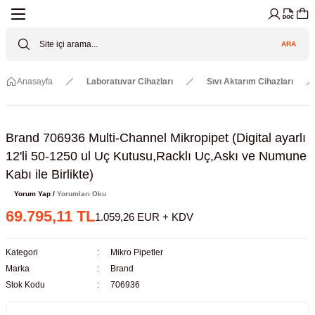
Geri Dön
Geri Dön
Geri Dön
Geri Dön
Geri Dön
Geri Dön
ARA
Cihazları
ler
ç Sistemler
tz Malzemeler
Elektroniği
Güvenliği
Anasayfa
Laboratuvar Cihazları
Sıvı Aktarım Cihazları
lar
apları
asyon Pompaları
ktörler
Valfler
ratuvarı Cihazları
Gas Boosters
r
rleri
Brand 706936 Multi-Channel Mikropipet (Digital ayarlı
12'li 50-1250 ul Uç Kutusu,Racklı Uç,Askı ve Numune
eramik Malzemeler
ir Driven Pumps /HIP Hava Tahrikli
nileri
azları (Datalogger)
Kabı ile Birlikte)
Yorum Yap /
Yorumları Oku
 Valfleri
aller
69.795,11 TL
1.059,26 EUR + KDV
Cihazları
je
Kategori
Mikro Pipetler
Marka
Brand
Kabinleri
 ve Sarfları
Stok Kodu
706936
ler ve Borular
er