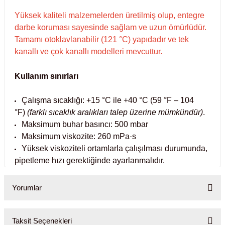
Yüksek kaliteli malzemelerden üretilmiş olup, entegre
abinleri
re Küvetleri
darbe koruması sayesinde sağlam ve uzun ömürlüdür.
Tamamı otoklavlanabilir (121 °C) yapıdadır ve tek
tırıcılar
kanallı ve çok kanallı modelleri mevcuttur.
ırıcılar
Kullanım sınırları
azı
Çalışma sıcaklığı: +15 °C ile +40 °C (59 °F – 104
°F)
(farklı sıcaklık aralıkları talep üzerine mümkündür)
.
ihazlar
Maksimum buhar basıncı: 500 mbar
Maksimum viskozite: 260 mPa·s
Yüksek viskoziteli ortamlarla çalışılması durumunda,
pipetleme hızı gerektiğinde ayarlanmalıdır.
törler
Yorumlar
Taksit Seçenekleri