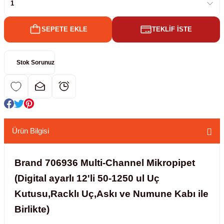
kübatörler
ler
SEPETE EKLE
TEKLİF İSTE
i
Stok Sorunuz
ucu)
 Hunileri
layıcılar (Orbital Shaker)
 Sıvıları
r
layıcı (Lineer Shaker)
meler
Ürün Bilgisi
er
Brand 706936 Multi-Channel Mikropipet
(Digital ayarlı 12'li 50-1250 ul Uç
arı
Kutusu,Racklı Uç,Askı ve Numune Kabı ile
ler
Birlikte)