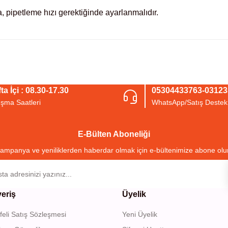
, pipetleme hızı gerektiğinde ayarlanmalıdır.
arda yetersiz gördüğünüz noktaları öneri formunu kullanarak tarafımıza iletebil
Bu ürüne ilk yorumu siz yapın!
ta İçi : 08.30-17.30
05304433763-0312
ışma Saatleri
WhatsApp/Satış Destek
Yorum Yaz
E-Bülten Aboneliği
ampanya ve yeniliklerden haberdar olmak için e-bültenimize abone olu
veriş
Üyelik
eli Satış Sözleşmesi
Yeni Üyelik
Gönder