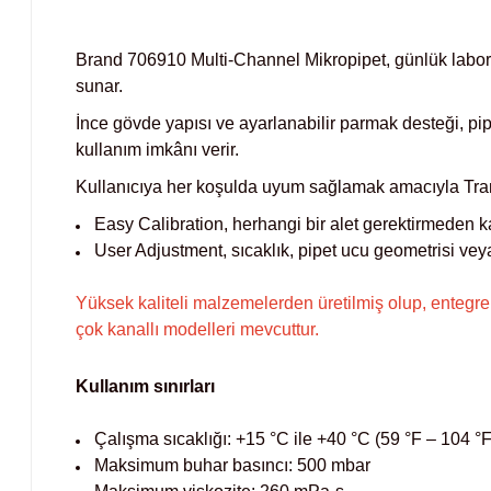
Brand 706910 Multi-Channel Mikropipet, günlük labora
sunar.
İnce gövde yapısı ve ayarlanabilir parmak desteği, pi
kullanım imkânı verir.
Kullanıcıya her koşulda uyum sağlamak amacıyla Transfer
Easy Calibration, herhangi bir alet gerektirmeden ka
User Adjustment, sıcaklık, pipet ucu geometrisi veya
Yüksek kaliteli malzemelerden üretilmiş olup, entegr
çok kanallı modelleri mevcuttur.
Kullanım sınırları
Çalışma sıcaklığı: +15 °C ile +40 °C (59 °F – 104 °
Maksimum buhar basıncı: 500 mbar