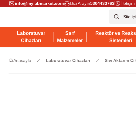
info@mylabmarket.com
Bizi Arayın
5304433763
İletişim 
Laboratuvar
Sarf
Reaktör ve Reaks
Cihazları
Malzemeler
Sistemleri
Anasayfa
Laboratuvar Cihazları
Sıvı Aktarım Ci