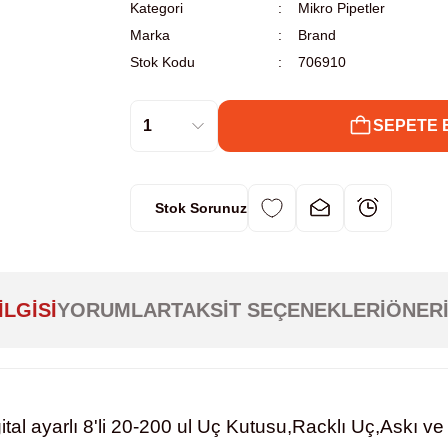
Kategori
Mikro Pipetler
Marka
Brand
Stok Kodu
706910
SEPETE 
Stok Sorunuz
ILGISI
YORUMLAR
TAKSIT SEÇENEKLERI
ÖNERI
al ayarlı 8'li 20-200 ul Uç Kutusu,Racklı Uç,Askı ve 