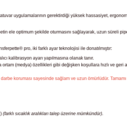
tuvar uygulamalarının gerektirdiği yüksek hassasiyet, ergonomik
petin ele optimum şekilde oturmasını sağlayarak, uzun süreli pi
pette® pro, iki farklı ayar teknolojisi ile donatılmıştır:
lıcı kalibrasyon ayarı yapılmasına olanak tanır.
 ortam (medya) özellikleri gibi değişken koşullara hızlı ve geri a
e darbe koruması sayesinde sağlam ve uzun ömürlüdür. Tamamı ot
F)
(farklı sıcaklık aralıkları talep üzerine mümkündür)
.