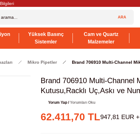
Bilgileri
ARA
iyon
Yüksek Basınç
Cam ve Quartz
Sistemler
Malzemeler
hazları
Mikro Pipetler
Brand 706910 Multi-Channel Mikro
Brand 706910 Multi-Channel Mik
Kutusu,Racklı Uç,Askı ve Numu
Yorum Yap /
Yorumları Oku
62.411,70 TL
947,81 EUR 