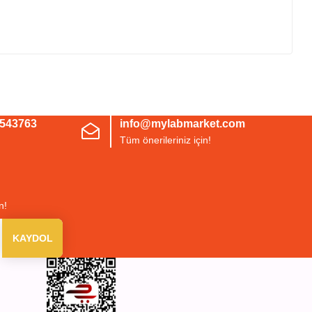
irsiniz.
3543763
info@mylabmarket.com
Tüm önerileriniz için!
n!
KAYDOL