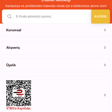
E-Bülten Aboneliği
Kampanya ve yeniliklerden haberdar olmak için e-bültenimize abone olun!
Bu ürüne benzer farklı alternatifler olmalı.
leri
KAYDOL
ler
Kurumsal
Gönder
Alışveriş
Üyelik