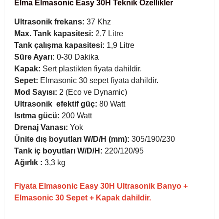
Elma Elmasonic Easy 30H Teknik Özellikler
ihazları
Ultrasonik frekans:
37 Khz
Max. Tank kapasitesi:
2,7 Litre
Tank çalışma kapasitesi:
1,9 Litre
ri
Süre Ayarı:
0-30 Dakika
Kapak:
Sert plastikten fiyata dahildir.
Sepet:
Elmasonic 30 sepet fiyata dahildir.
Mod Sayısı:
2 (Eco ve Dynamic)
Ultrasonik efektif güç:
80 Watt
ılar
Isıtma gücü:
200 Watt
Drenaj Vanası:
Yok
rıcılar
Ünite dış boyutları W/D/H (mm):
305/190/230
Tank iç boyutları W/D/H:
220/120/95
yolar
Ağırlık :
3,3 kg
arı
Fiyata Elmasonic Easy 30H Ultrasonik Banyo +
Elmasonic 30 Sepet + Kapak dahildir.
r