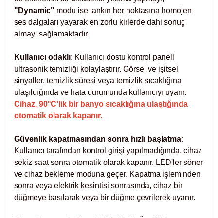
"Dynamic"
modu ise tankın her noktasına homojen
abinleri
re Küvetleri
ses dalgaları yayarak en zorlu kirlerde dahi sonuç
almayı sağlamaktadır.
tırıcılar
Kullanıcı odaklı
: Kullanıcı dostu kontrol paneli
ultrasonik temizliği kolaylaştırır. Görsel ve işitsel
ırıcılar
sinyaller, temizlik süresi veya temizlik sıcaklığına
ulaşıldığında ve hata durumunda kullanıcıyı uyarır.
azı
Cihaz, 90°C'lik bir banyo sıcaklığına ulaştığında
otomatik olarak kapanır.
ihazlar
Güvenlik kapatmasından sonra hızlı başlatma:
Kullanıcı tarafından kontrol girişi yapılmadığında, cihaz
sekiz saat sonra otomatik olarak kapanır. LED'ler söner
törler
ve cihaz bekleme moduna geçer. Kapatma işleminden
sonra veya elektrik kesintisi sonrasında, cihaz bir
düğmeye basılarak veya bir düğme çevrilerek uyanır.