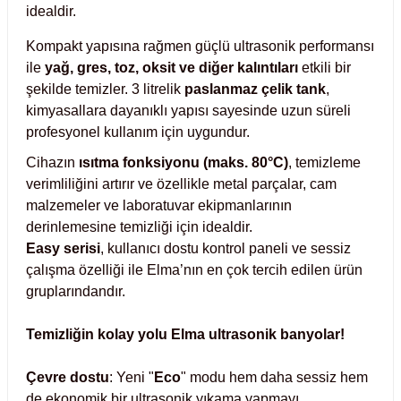
idealdir.
Test Kabinleri
Kompakt yapısına rağmen güçlü ultrasonik performansı
ları
ile
yağ, gres, toz, oksit ve diğer kalıntıları
etkili bir
şekilde temizler. 3 litrelik
paslanmaz çelik tank
,
kimyasallara dayanıklı yapısı sayesinde uzun süreli
profesyonel kullanım için uygundur.
r Kapları
Cihazın
ısıtma fonksiyonu (maks. 80°C)
, temizleme
verimliliğini artırır ve özellikle metal parçalar, cam
cılar
lar
malzemeler ve laboratuvar ekipmanlarının
derinlemesine temizliği için idealdir.
Easy serisi
, kullanıcı dostu kontrol paneli ve sessiz
çalışma özelliği ile Elma’nın en çok tercih edilen ürün
gruplarındandır.
ırık Buz Yapma Makineleri
Temizliğin kolay yolu Elma ultrasonik banyolar!
ipi Bulaşık Yıkama Makineleri
 Krozeler
Çevre dostu
: Yeni "
Eco
" modu hem daha sessiz hem
pi Öğütücü ve Mikserler
de ekonomik bir ultrasonik yıkama yapmayı,