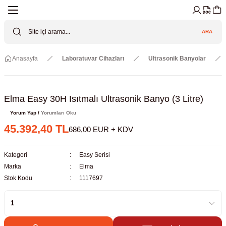
Geri Dön
Geri Dön
Geri Dön
Geri Dön
Geri Dön
Geri Dön
ARA
Cihazları
ler
ç Sistemler
tz Malzemeler
Elektroniği
Güvenliği
Anasayfa
Laboratuvar Cihazları
Ultrasonik Banyolar
lar
apları
asyon Pompaları
ktörler
Valfler
ratuvarı Cihazları
Gas Boosters
r
rleri
Elma Easy 30H Isıtmalı Ultrasonik Banyo (3 Litre)
Yorum Yap /
Yorumları Oku
eramik Malzemeler
ir Driven Pumps /HIP Hava Tahrikli
nileri
azları (Datalogger)
45.392,40 TL
686,00 EUR + KDV
 Valfleri
aller
Kategori
Easy Serisi
Marka
Elma
Cihazları
je
Stok Kodu
1117697
Kabinleri
 ve Sarfları
ler ve Borular
er