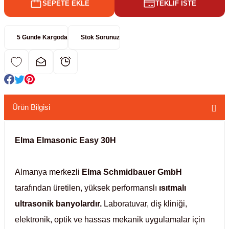
SEPETE EKLE
TEKLİF İSTE
kübatörler
ler
5 Günde Kargoda
Stok Sorunuz
i
ucu)
 Hunileri
layıcılar (Orbital Shaker)
 Sıvıları
r
Ürün Bilgisi
layıcı (Lineer Shaker)
meler
Elma Elmasonic Easy 30H
er
Almanya merkezli
Elma Schmidbauer GmbH
arı
tarafından üretilen, yüksek performanslı
ısıtmalı
ultrasonik banyolardır.
Laboratuvar, diş kliniği,
ler
elektronik, optik ve hassas mekanik uygulamalar için