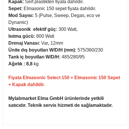
Kapak:
Sert plastikten fiyata dahildir.
ihazları
Sepet:
Elmasonic 150 sepet fiyata dahildir.
Mod Sayısı:
5 (Pulse, Sweep, Degas, eco ve
Dynamic)
Ultrasonik efektif güç:
300 Watt,
ri
Isıtma gücü:
800 Watt
Drenaj Vanası:
Var
,
12mm
Ünite dış boyutları W/D/H (mm):
575/360/230
Tank iç boyutları W/D/H:
485/280/95
ılar
Ağırlık : 8,8
kg
rıcılar
Fiyata Elmasonic Select 150 + Elmasonic 150 Sepet
+ Kapak dahildir.
yolar
Mylabmarket Elma GmbH ürünlerinde yetkili
satıcıdır. Teknik servis hizmeti de sağlamaktadır.
arı
r