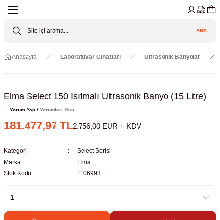
Geri Dön
Geri Dön
Geri Dön
Geri Dön
Geri Dön
Geri Dön
ARA
Cihazları
ler
ç Sistemler
tz Malzemeler
Elektroniği
Güvenliği
Anasayfa
Laboratuvar Cihazları
Ultrasonik Banyolar
lar
apları
asyon Pompaları
ktörler
Valfler
ratuvarı Cihazları
Gas Boosters
r
rleri
Elma Select 150 Isıtmalı Ultrasonik Banyo (15 Litre)
Yorum Yap /
Yorumları Oku
eramik Malzemeler
ir Driven Pumps /HIP Hava Tahrikli
nileri
azları (Datalogger)
181.477,97 TL
2.756,00 EUR + KDV
 Valfleri
aller
Kategori
Select Serisi
Marka
Elma
Cihazları
je
Stok Kodu
1106993
Kabinleri
 ve Sarfları
ler ve Borular
er