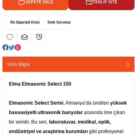
SEPETE EKLE
TEKLİF İSTE
kübatörler
ler
Ön Siparişli Ürün
Stok Sorunuz
i
ucu)
 Hunileri
layıcılar (Orbital Shaker)
 Sıvıları
r
Ürün Bilgisi
layıcı (Lineer Shaker)
meler
Elma
Elmasonic Select 150
er
Elmasonic Select Serisi
, Almanya’da üretilen
yüksek
arı
hassasiyetli ultrasonik banyolar
arasında öne çıkan
bir seridir. Bu seri,
laboratuvar, medikal, optik,
ler
endüstriyel ve araştırma kurumları
gibi profesyonel