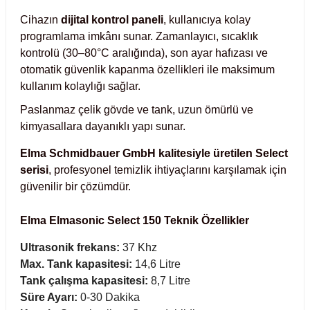
Cihazın
dijital kontrol paneli
, kullanıcıya kolay
abinleri
re Küvetleri
programlama imkânı sunar. Zamanlayıcı, sıcaklık
kontrolü (30–80°C aralığında), son ayar hafızası ve
tırıcılar
otomatik güvenlik kapanma özellikleri ile maksimum
kullanım kolaylığı sağlar.
ırıcılar
Paslanmaz çelik gövde ve tank, uzun ömürlü ve
kimyasallara dayanıklı yapı sunar.
azı
Elma Schmidbauer GmbH kalitesiyle üretilen Select
serisi
, profesyonel temizlik ihtiyaçlarını karşılamak için
ihazlar
güvenilir bir çözümdür.
Elma
Elmasonic Select 150 Teknik Özellikler
törler
Ultrasonik frekans:
37 Khz
Max. Tank kapasitesi:
14,6 Litre
Tank çalışma kapasitesi:
8,7 Litre
Süre Ayarı:
0-30 Dakika