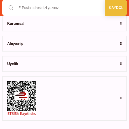
KAYDOL
leri
Kurumsal
ler
Gönder
Alışveriş
Üyelik