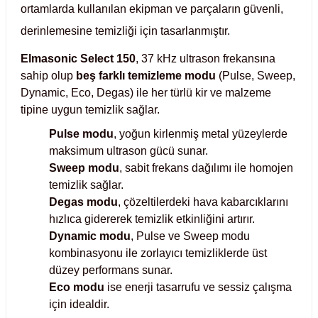
ortamlarda kullanılan ekipman ve parçaların güvenli,
Test Kabinleri
derinlemesine temizliği için tasarlanmıştır.
ları
Elmasonic Select 150
, 37 kHz ultrason frekansına
sahip olup
beş farklı temizleme modu
(Pulse, Sweep,
Dynamic, Eco, Degas) ile her türlü kir ve malzeme
tipine uygun temizlik sağlar.
r Kapları
Pulse modu
, yoğun kirlenmiş metal yüzeylerde
maksimum ultrason gücü sunar.
cılar
lar
Sweep modu
, sabit frekans dağılımı ile homojen
temizlik sağlar.
Degas modu
, çözeltilerdeki hava kabarcıklarını
hızlıca gidererek temizlik etkinliğini artırır.
ırık Buz Yapma Makineleri
Dynamic modu
, Pulse ve Sweep modu
kombinasyonu ile zorlayıcı temizliklerde üst
düzey performans sunar.
ipi Bulaşık Yıkama Makineleri
 Krozeler
Eco modu
ise enerji tasarrufu ve sessiz çalışma
için idealdir.
pi Öğütücü ve Mikserler