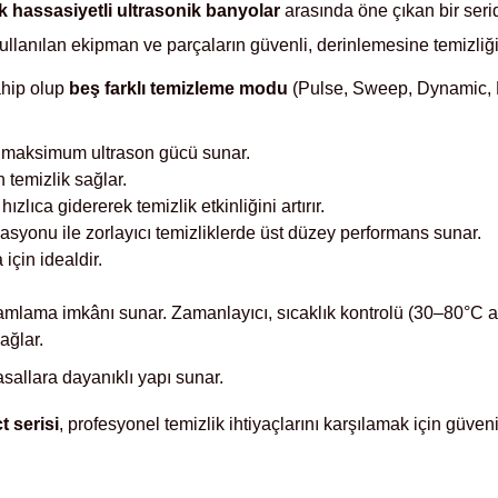
 hassasiyetli ultrasonik banyolar
arasında öne çıkan bir serid
llanılan ekipman ve parçaların güvenli, derinlemesine temizliği 
ahip olup
beş farklı temizleme modu
(Pulse, Sweep, Dynamic, E
e maksimum ultrason gücü sunar.
n temizlik sağlar.
ızlıca gidererek temizlik etkinliğini artırır.
yonu ile zorlayıcı temizliklerde üst düzey performans sunar.
için idealdir.
ramlama imkânı sunar. Zamanlayıcı, sıcaklık kontrolü (30–80°C ar
ağlar.
allara dayanıklı yapı sunar.
 serisi
, profesyonel temizlik ihtiyaçlarını karşılamak için güveni