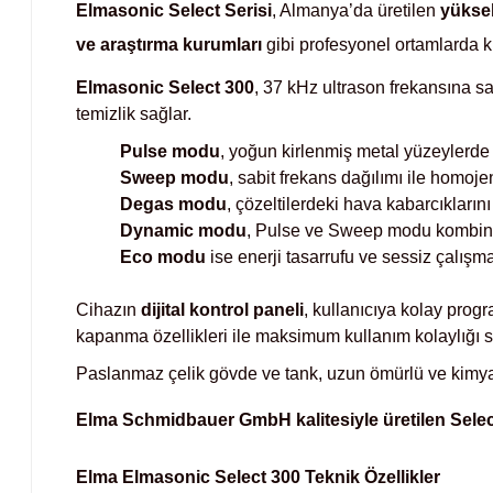
Elmasonic Select Serisi
, Almanya’da üretilen
yüksek
ve araştırma kurumları
gibi profesyonel ortamlarda ku
Elmasonic Select 300
, 37 kHz ultrason frekansına s
temizlik sağlar.
Pulse modu
, yoğun kirlenmiş metal yüzeylerd
Sweep modu
, sabit frekans dağılımı ile homoje
Degas modu
, çözeltilerdeki hava kabarcıklarını h
Dynamic modu
, Pulse ve Sweep modu kombinas
Eco modu
ise enerji tasarrufu ve sessiz çalışma 
Cihazın
dijital kontrol paneli
, kullanıcıya kolay prog
kapanma özellikleri ile maksimum kullanım kolaylığı s
Paslanmaz çelik gövde ve tank, uzun ömürlü ve kimyas
Elma Schmidbauer GmbH kalitesiyle üretilen Select
Elma
Elmasonic Select 300 Teknik Özellikler