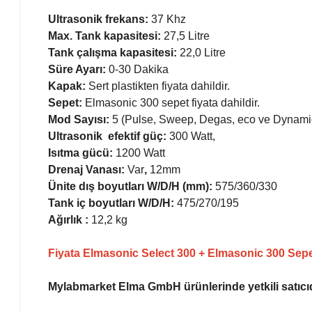
Ultrasonik frekans:
37 Khz
Max. Tank kapasitesi:
27,5 Litre
Tank çalışma kapasitesi:
22,0 Litre
Süre Ayarı:
0-30 Dakika
Kapak:
Sert plastikten fiyata dahildir.
Sepet:
Elmasonic 300 sepet fiyata dahildir.
Mod Sayısı:
5 (Pulse, Sweep, Degas, eco ve Dynami
Ultrasonik efektif güç:
300 Watt,
Isıtma gücü:
1200 Watt
Drenaj Vanası:
Var
,
12mm
Ünite dış boyutları W/D/H (mm):
575/360/330
Tank iç boyutları W/D/H:
475/270/195
Ağırlık :
12,2
kg
Fiyata Elmasonic Select 300 + Elmasonic 300 Sepet
Mylabmarket Elma GmbH ürünlerinde yetkili satıcıdı