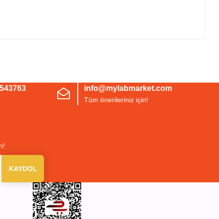
irsiniz.
3543763
info@mylabmarket.com
Tüm önerileriniz için!
n!
KAYDOL