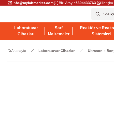
info@mylabmarket.com
Bizi Arayın
5304433763
İletişim 
Laboratuvar
Sarf
Reaktör ve Reaks
Cihazları
Malzemeler
Sistemleri
Anasayfa
Laboratuvar Cihazları
Ultrasonik Ban