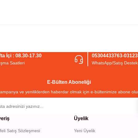
arda yetersiz gördüğünüz noktaları öneri formunu kullanarak tarafımıza iletebil
Bu ürüne ilk yorumu siz yapın!
ta İçi : 08.30-17.30
05304433763-0312
ışma Saatleri
WhatsApp/Satış Destek
Yorum Yaz
E-Bülten Aboneliği
ampanya ve yeniliklerden haberdar olmak için e-bültenimize abone olu
veriş
Üyelik
eli Satış Sözleşmesi
Yeni Üyelik
Gönder