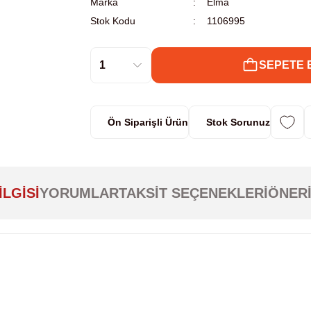
Marka
Elma
Stok Kodu
1106995
SEPETE 
Ön Siparişli Ürün
Stok Sorunuz
ILGISI
YORUMLAR
TAKSIT SEÇENEKLERI
ÖNERI