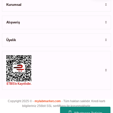
Kurumsal
leri
Gönder
Alışveriş
ler
Üyelik
Copyright 2025 © -
mylabmarket.com
- Tüm hakları saklıdır. Kredi kartı
bilgileriniz 256bit SSL sertifikası ile korunmaktadır.
Whatsapp İletişim