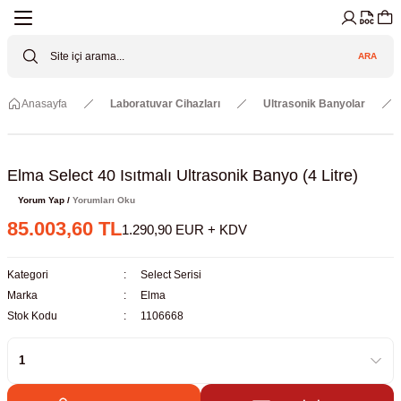
Geri Dön
Geri Dön
Geri Dön
Geri Dön
Geri Dön
Geri Dön
ARA
Cihazları
ler
ç Sistemler
tz Malzemeler
Elektroniği
Güvenliği
Anasayfa
Laboratuvar Cihazları
Ultrasonik Banyolar
lar
apları
asyon Pompaları
ktörler
Valfler
ratuvarı Cihazları
Gas Boosters
r
rleri
Elma Select 40 Isıtmalı Ultrasonik Banyo (4 Litre)
Yorum Yap /
Yorumları Oku
eramik Malzemeler
ir Driven Pumps /HIP Hava Tahrikli
nileri
azları (Datalogger)
85.003,60 TL
1.290,90 EUR + KDV
 Valfleri
aller
Kategori
Select Serisi
Marka
Elma
Cihazları
je
Stok Kodu
1106668
Kabinleri
 ve Sarfları
ler ve Borular
er