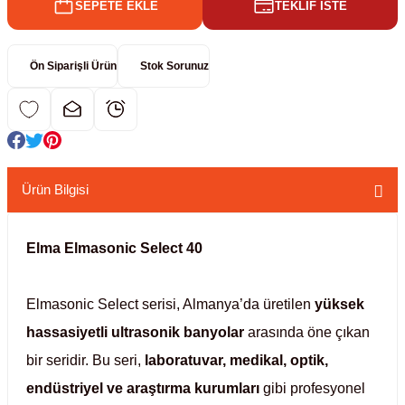
SEPETE EKLE
TEKLİF İSTE
kübatörler
ler
Ön Siparişli Ürün
Stok Sorunuz
i
ucu)
 Hunileri
layıcılar (Orbital Shaker)
 Sıvıları
r
Ürün Bilgisi
layıcı (Lineer Shaker)
meler
Elma Elmasonic Select 40
er
Elmasonic Select serisi, Almanya’da üretilen
yüksek
arı
hassasiyetli ultrasonik banyolar
arasında öne çıkan
bir seridir. Bu seri,
laboratuvar, medikal, optik,
ler
endüstriyel ve araştırma kurumları
gibi profesyonel