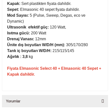
ihazları
Kapak:
Sert plastikten fiyata dahildir.
Sepet:
Elmasonic 40 sepet fiyata dahildir.
Mod Sayısı:
5 (Pulse, Sweep, Degas, eco ve
Dynamic)
ri
Ultrasonik efektif güç:
120 Watt,
Isıtma gücü:
200 Watt
Drenaj Vanası:
12mm
Ünite dış boyutları W/D/H (mm):
305/170/280
Tank iç boyutları W/D/H:
215/115/145
ılar
Ağırlık : 3,8
kg
rıcılar
Fiyata Elmasonic Select 40 + Elmasonic 40 Sepet +
Kapak dahildir.
yolar
arı
Yorumlar
r