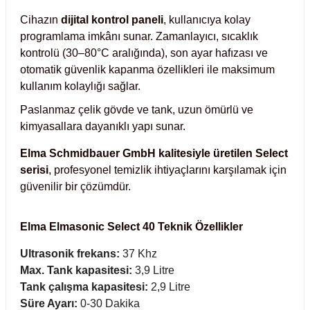
Cihazın
dijital kontrol paneli
, kullanıcıya kolay
abinleri
re Küvetleri
programlama imkânı sunar. Zamanlayıcı, sıcaklık
kontrolü (30–80°C aralığında), son ayar hafızası ve
tırıcılar
otomatik güvenlik kapanma özellikleri ile maksimum
kullanım kolaylığı sağlar.
ırıcılar
Paslanmaz çelik gövde ve tank, uzun ömürlü ve
kimyasallara dayanıklı yapı sunar.
azı
Elma Schmidbauer GmbH kalitesiyle üretilen Select
serisi
, profesyonel temizlik ihtiyaçlarını karşılamak için
ihazlar
güvenilir bir çözümdür.
Elma Elmasonic Select 40 Teknik Özellikler
törler
Ultrasonik frekans:
37 Khz
Max. Tank kapasitesi:
3,9 Litre
Tank çalışma kapasitesi:
2,9 Litre
Süre Ayarı:
0-30 Dakika