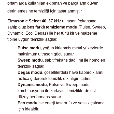
ortamlarda kullanılan ekipman ve parçaların güvenli,
Test Kabinleri
derinlemesine temizliği için tasarlanmıştır.
ları
Elmasonic Select 40
, 37 kHz ultrason frekansına
sahip olup
beş farklı temizleme modu
(Pulse, Sweep,
Dynamic, Eco, Degas) ile her türlü kir ve malzeme
tipine uygun temizlik sağlar.
r Kapları
Pulse modu
, yoğun kirlenmiş metal yüzeylerde
maksimum ultrason gücü sunar.
cılar
lar
Sweep modu
, sabit frekans dağılımı ile homojen
temizlik sağlar.
Degas modu
, çözeltilerdeki hava kabarcıklarını
hızlıca gidererek temizlik etkinliğini artırır.
ırık Buz Yapma Makineleri
Dynamic modu
, Pulse ve Sweep modu
kombinasyonu ile zorlayıcı temizliklerde üst
düzey performans sunar.
ipi Bulaşık Yıkama Makineleri
 Krozeler
Eco modu
ise enerji tasarrufu ve sessiz çalışma
için idealdir.
pi Öğütücü ve Mikserler