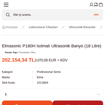
Geri Dön
Geri Dön
Geri Dön
Geri Dön
Geri Dön
Geri Dön
ARA
Cihazları
ler
ç Sistemler
tz Malzemeler
Elektroniği
Güvenliği
Anasayfa
Laboratuvar Cihazları
Ultrasonik Banyolar
lar
apları
asyon Pompaları
ktörler
Valfler
ratuvarı Cihazları
Gas Boosters
r
rleri
Elmasonic P180H Isıtmalı Ultrasonik Banyo (18 Litre)
Yorum Yap /
Yorumları Oku
eramik Malzemeler
ir Driven Pumps /HIP Hava Tahrikli
nileri
azları (Datalogger)
202.154,34 TL
3.070,00 EUR + KDV
 Valfleri
aller
Kategori
Professional Serisi
Marka
Elma
Cihazları
je
Stok Kodu
1013804
Kabinleri
 ve Sarfları
ler ve Borular
er