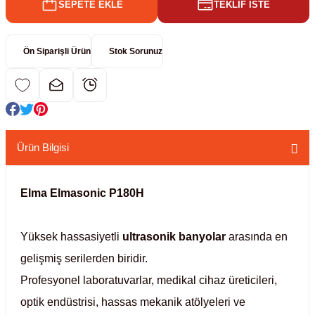
SEPETE EKLE
TEKLİF İSTE
kübatörler
ler
Ön Siparişli Ürün
Stok Sorunuz
i
ucu)
 Hunileri
layıcılar (Orbital Shaker)
 Sıvıları
r
Ürün Bilgisi
layıcı (Lineer Shaker)
meler
Elma Elmasonic P180H
er
Yüksek hassasiyetli
ultrasonik banyolar
arasında en
arı
gelişmiş serilerden biridir.
Profesyonel laboratuvarlar, medikal cihaz üreticileri,
ler
optik endüstrisi, hassas mekanik atölyeleri ve