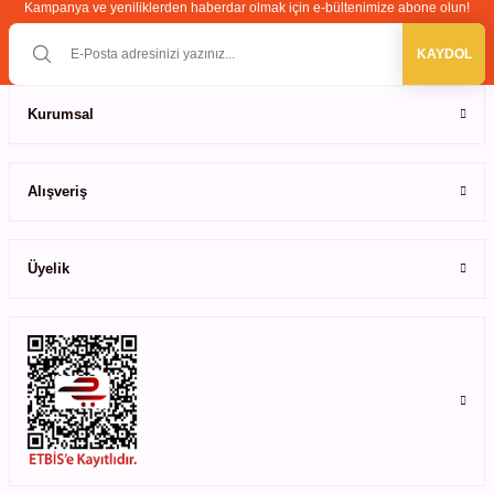
Kampanya ve yeniliklerden haberdar olmak için e-bültenimize abone olun!
Bu ürüne benzer farklı alternatifler olmalı.
leri
KAYDOL
ler
Kurumsal
Gönder
Alışveriş
Üyelik