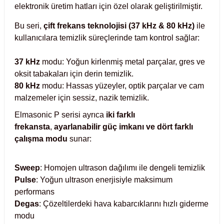
elektronik üretim hatları için özel olarak geliştirilmiştir.
Test Kabinleri
Bu seri,
çift frekans teknolojisi (37 kHz & 80 kHz)
ile
ları
kullanıcılara temizlik süreçlerinde tam kontrol sağlar:
37 kHz
modu: Yoğun kirlenmiş metal parçalar, gres ve
oksit tabakaları için derin temizlik.
80 kHz
modu: Hassas yüzeyler, optik parçalar ve cam
r Kapları
malzemeler için sessiz, nazik temizlik.
cılar
lar
Elmasonic P serisi ayrıca
iki farklı
frekansta
,
ayarlanabilir güç imkanı ve
dört farklı
çalışma modu
sunar:
ırık Buz Yapma Makineleri
Sweep
: Homojen ultrason dağılımı ile dengeli temizlik
Pulse
: Yoğun ultrason enerjisiyle maksimum
ipi Bulaşık Yıkama Makineleri
 Krozeler
performans
Degas
: Çözeltilerdeki hava kabarcıklarını hızlı giderme
modu
pi Öğütücü ve Mikserler