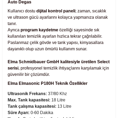
Auto Degas
abinleri
re Küvetleri
Kullanıcı dostu
dijital kontrol paneli
; zaman, sıcaklık
ve ultrason gücü ayarlarını kolayca yapmanıza olanak
tanır.
tırıcılar
Ayrıca
program kaydetme
özelliği sayesinde sık
kullanılan temizlik ayarları hızlıca tekrar çağrılabilir.
ırıcılar
Paslanmaz çelik gövde ve tank yapısı, kimyasallara
dayanıklı olup uzun ömürlü kullanım sunar.
azı
Elma Schmidbauer GmbH kalitesiyle üretilen Select
ihazlar
serisi
, profesyonel temizlik ihtiyaçlarını karşılamak için
güvenilir bir çözümdür.
Elma Elmasonic P180H Teknik Özellikler
törler
Ultrasonik Frekans:
37/80 Khz
Max. Tank kapasitesi:
18 Litre
Tank çalışma kapasitesi:
13 Litre
Süre Ayarı:
0-60 Dakika