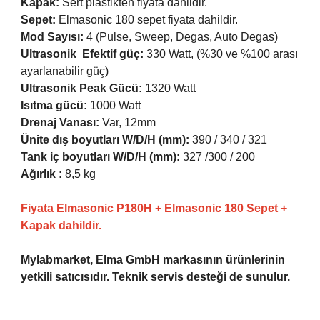
Kapak:
Sert plastikten fiyata dahildir.
ihazları
Sepet:
Elmasonic 180 sepet fiyata dahildir.
Mod Sayısı:
4 (Pulse, Sweep, Degas, Auto Degas)
Ultrasonik Efektif güç:
330 Watt, (%30 ve %100 arası
ayarlanabilir güç)
ri
Ultrasonik Peak Gücü:
1320 Watt
Isıtma gücü:
1000 Watt
Drenaj Vanası:
Var, 12mm
Ünite dış boyutları W/D/H (mm):
390 / 340 / 321
ılar
Tank iç boyutları W/D/H
(mm)
:
327 /300 / 200
Ağırlık :
8,5
kg
rıcılar
Fiyata Elmasonic P180H + Elmasonic 180 Sepet +
Kapak dahildir.
yolar
Mylabmarket, Elma GmbH markasının ürünlerinin
arı
yetkili satıcısıdır. Teknik servis desteği de sunulur.
r