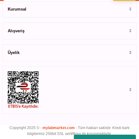
rıcılar
Kurumsal
Gönder
ıklı Dolaplar
Alışveriş
r
Üyelik
uvarı Cihazları
arı
 Ölçüm Cihazları
k Titratörler
er
Copyright 2025 © -
mylabmarket.com
- Tüm hakları saklıdır. Kredi kartı
bilgileriniz 256bit SSL sertifikası ile korunmaktadır.