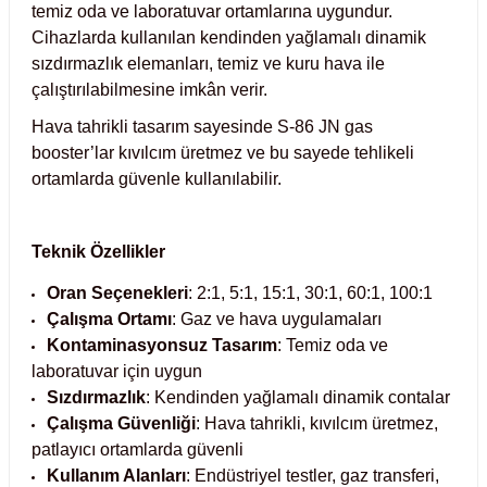
temiz oda ve laboratuvar ortamlarına uygundur.
Test Kabinleri
Cihazlarda kullanılan kendinden yağlamalı dinamik
sızdırmazlık elemanları, temiz ve kuru hava ile
ları
çalıştırılabilmesine imkân verir.
Hava tahrikli tasarım sayesinde S-86 JN gas
booster’lar kıvılcım üretmez ve bu sayede tehlikeli
ortamlarda güvenle kullanılabilir.
r Kapları
cılar
lar
Teknik Özellikler
Oran Seçenekleri
: 2:1, 5:1, 15:1, 30:1, 60:1, 100:1
Çalışma Ortamı
: Gaz ve hava uygulamaları
Kontaminasyonsuz Tasarım
: Temiz oda ve
ırık Buz Yapma Makineleri
laboratuvar için uygun
Sızdırmazlık
: Kendinden yağlamalı dinamik contalar
ipi Bulaşık Yıkama Makineleri
 Krozeler
Çalışma Güvenliği
: Hava tahrikli, kıvılcım üretmez,
patlayıcı ortamlarda güvenli
pi Öğütücü ve Mikserler
Kullanım Alanları
: Endüstriyel testler, gaz transferi,