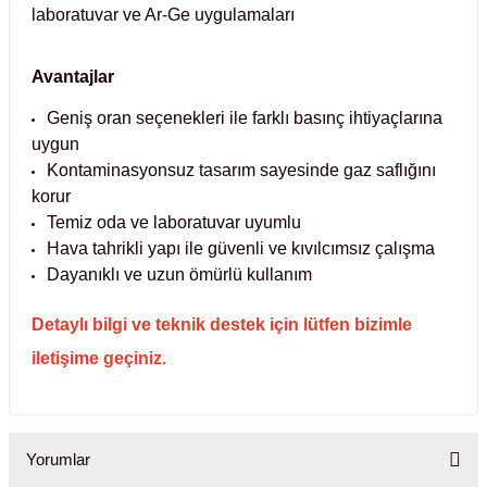
laboratuvar ve Ar-Ge uygulamaları
abinleri
re Küvetleri
Avantajlar
tırıcılar
Geniş oran seçenekleri ile farklı basınç ihtiyaçlarına
uygun
ırıcılar
Kontaminasyonsuz tasarım sayesinde gaz saflığını
korur
azı
Temiz oda ve laboratuvar uyumlu
Hava tahrikli yapı ile güvenli ve kıvılcımsız çalışma
ihazlar
Dayanıklı ve uzun ömürlü kullanım
Detaylı bilgi ve teknik destek için lütfen bizimle
iletişime geçiniz.
törler
Yorumlar