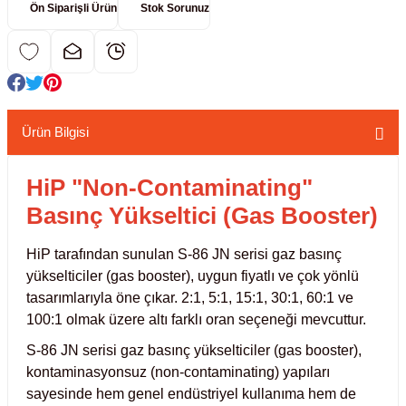
Ön Siparişli Ürün
Stok Sorunuz
kübatörler
ler
i
Ürün Bilgisi
ucu)
 Hunileri
HiP "Non-Contaminating"
layıcılar (Orbital Shaker)
 Sıvıları
r
Basınç Yükseltici (Gas Booster)
layıcı (Lineer Shaker)
meler
HiP tarafından sunulan S-86 JN serisi gaz basınç
yükselticiler (gas booster), uygun fiyatlı ve çok yönlü
er
tasarımlarıyla öne çıkar. 2:1, 5:1, 15:1, 30:1, 60:1 ve
100:1 olmak üzere altı farklı oran seçeneği mevcuttur.
arı
S-86 JN serisi gaz basınç yükselticiler (gas booster),
kontaminasyonsuz (non-contaminating) yapıları
ler
sayesinde hem genel endüstriyel kullanıma hem de