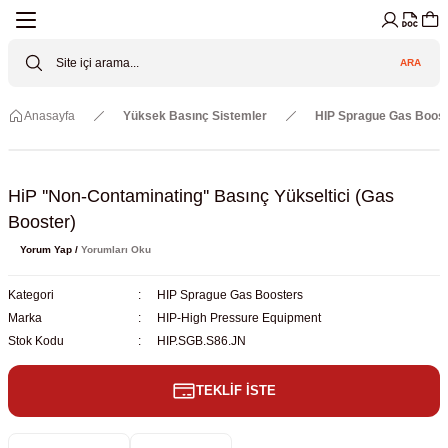
Geri Dön
Geri Dön
Geri Dön
Geri Dön
Geri Dön
Geri Dön
ARA
Cihazları
ler
ç Sistemler
tz Malzemeler
Elektroniği
Güvenliği
Anasayfa
Yüksek Basınç Sistemler
HIP Sprague Gas Boos
lar
apları
asyon Pompaları
ktörler
Valfler
ratuvarı Cihazları
Gas Boosters
r
rleri
HiP ''Non-Contaminating'' Basınç Yükseltici (Gas
Booster)
eramik Malzemeler
ir Driven Pumps /HIP Hava Tahrikli
nileri
azları (Datalogger)
Yorum Yap /
Yorumları Oku
 Valfleri
aller
Kategori
HIP Sprague Gas Boosters
Marka
HIP-High Pressure Equipment
Cihazları
je
Stok Kodu
HIP.SGB.S86.JN
TEKLİF İSTE
Kabinleri
 ve Sarfları
ler ve Borular
er