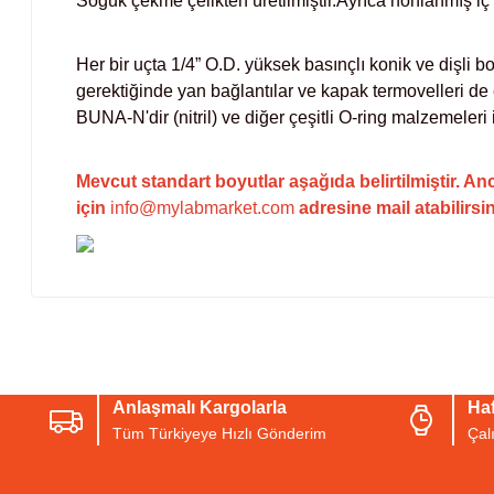
Soğuk çekme çelikten üretilmiştir.Ayrıca honlanmış iç 
Her bir uçta 1/4” O.D. yüksek basınçlı konik ve dişli b
gerektiğinde yan bağlantılar ve kapak termovelleri de 
BUNA-N'dir (nitril) ve diğer çeşitli O-ring malzemeleri 
Mevcut standart boyutlar aşağıda belirtilmiştir. Anc
içi
n
info@mylabmarket.com
a
dresine mail atabilirsin
Bu ürünün fiyat bilgisi, resim, ürün açıklamalarında ve diğer konul
Görüş ve önerileriniz için teşekkür ederiz.
Anlaşmalı Kargolarla
Haf
Ürün resmi kalitesiz, bozuk veya görüntülenemiyor.
Tüm Türkiyeye Hızlı Gönderim
Çal
Ürün açıklamasında eksik bilgiler bulunuyor.
Ürün bilgilerinde hatalar bulunuyor.