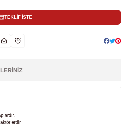
TEKLİF İSTE
LERINIZ
plardır.
ktörlerdir.