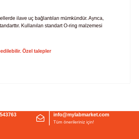
dellerde ilave uç bağlantıları mümkündür. Ayrıca,
andarttır. Kullanılan standart O-ring malzemesi
ilebilir. Özel talepler
irsiniz.
3543763
info@mylabmarket.com
Tüm önerileriniz için!