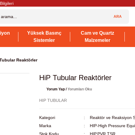
Bilgileri
ARA
iyon
Yüksek Basınç
Cam ve Quartz
Sistemler
Malzemeler
Tubular Reaktörler
HiP Tubular Reaktörler
Yorum Yap /
Yorumları Oku
HIP TUBULAR
Kategori
Reaktör ve Reaksiyon S
Marka
HIP-High Pressure Equ
Stok Kodu
HIP.PVR.TSR