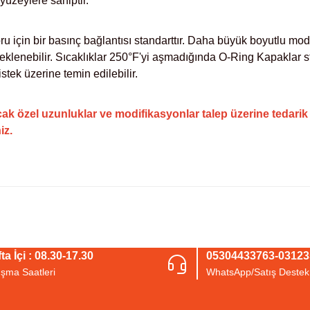
yüzeylere sahiptir.
oru için bir basınç bağlantısı standarttır. Daha büyük boyutlu mo
eklenebilir.
Sıcaklıklar 250°F'yi aşmadığında O-Ring Kapaklar st
istek üzerine temin edilebilir.
ak özel uzunluklar ve modifikasyonlar talep üzerine tedarik ed
iz.
arda yetersiz gördüğünüz noktaları öneri formunu kullanarak tarafımıza iletebil
Bu ürüne ilk yorumu siz yapın!
ta İçi : 08.30-17.30
05304433763-0312
ışma Saatleri
WhatsApp/Satış Destek
Yorum Yaz