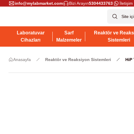
info@mylabmarket.com
Bizi Arayın
5304433763
İletişim 
Laboratuvar
Sarf
Reaktör ve Reaks
Cihazları
Malzemeler
Sistemleri
Anasayfa
Reaktör ve Reaksiyon Sistemleri
HiP 