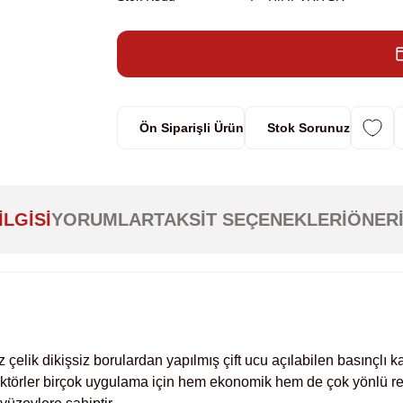
Ön Siparişli Ürün
Stok Sorunuz
ILGISI
YORUMLAR
TAKSIT SEÇENEKLERI
ÖNERI
lik dikişsiz borulardan yapılmış çift ucu açılabilen basınçlı ka
aktörler birçok uygulama için hem ekonomik hem de çok yönlü rea