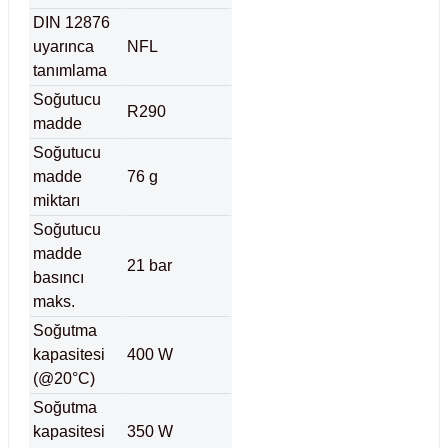
Test Kabinleri
DIN 12876
uyarınca
NFL
ları
tanımlama
Soğutucu
R290
madde
Soğutucu
r Kapları
madde
76 g
miktarı
cılar
lar
Soğutucu
madde
21 bar
basıncı
maks.
ırık Buz Yapma Makineleri
Soğutma
kapasitesi
400 W
(@20°C)
ipi Bulaşık Yıkama Makineleri
 Krozeler
Soğutma
kapasitesi
350 W
pi Öğütücü ve Mikserler