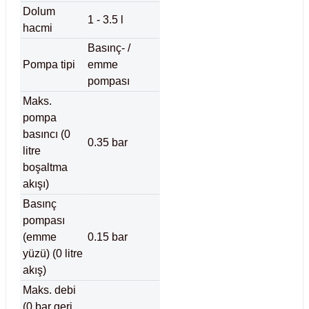
Dolum
rıcılar
1 - 3.5 l
hacmi
Basınç- /
ıklı Dolaplar
Pompa tipi
emme
pompası
r
Maks.
pompa
uvarı Cihazları
basıncı (0
0.35 bar
litre
arı
boşaltma
akışı)
 Ölçüm Cihazları
Basınç
pompası
k Titratörler
(emme
0.15 bar
yüzü) (0 litre
er
akış)
Maks. debi
(0 bar geri