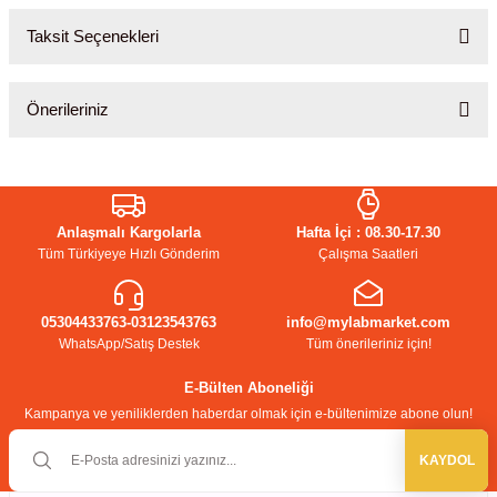
Taksit Seçenekleri
Bu ürüne ilk yorumu siz yapın!
Önerileriniz
Yorum Yaz
Bu ürünün fiyat bilgisi, resim, ürün açıklamalarında ve diğer
konularda yetersiz gördüğünüz noktaları öneri formunu kullanarak
tarafımıza iletebilirsiniz.
Anlaşmalı Kargolarla
Hafta İçi : 08.30-17.30
Görüş ve önerileriniz için teşekkür ederiz.
Tüm Türkiyeye Hızlı Gönderim
Çalışma Saatleri
Ürün resmi kalitesiz, bozuk veya görüntülenemiyor.
05304433763-03123543763
Ürün açıklamasında eksik bilgiler bulunuyor.
info@mylabmarket.com
WhatsApp/Satış Destek
Tüm önerileriniz için!
Ürün bilgilerinde hatalar bulunuyor.
Ürün fiyatı diğer sitelerden daha pahalı.
E-Bülten Aboneliği
Kampanya ve yeniliklerden haberdar olmak için e-bültenimize abone olun!
Bu ürüne benzer farklı alternatifler olmalı.
KAYDOL