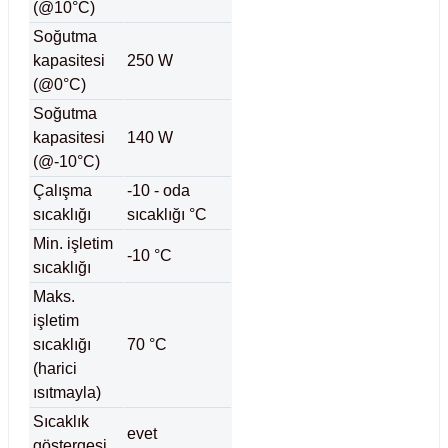
(@10°C)
Soğutma
abinleri
re Küvetleri
kapasitesi
250 W
(@0°C)
tırıcılar
Soğutma
kapasitesi
140 W
ırıcılar
(@-10°C)
Çalışma
-10 - oda
azı
sıcaklığı
sıcaklığı °C
Min. işletim
ihazlar
-10 °C
sıcaklığı
Maks.
işletim
sıcaklığı
70 °C
törler
(harici
ısıtmayla)
Sıcaklık
evet
göstergesi