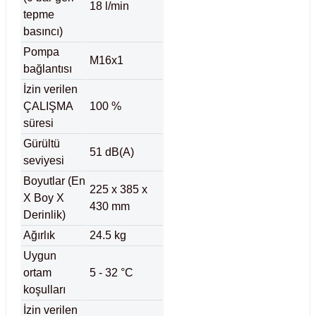
18 l/min
tepme
basıncı)
leri
Pompa
M16x1
bağlantısı
ler
İzin verilen
ÇALIŞMA
100 %
süresi
Gürültü
51 dB(A)
seviyesi
Boyutlar (En
225 x 385 x
X Boy X
430 mm
Derinlik)
Ağırlık
24.5 kg
Uygun
ortam
5 - 32 °C
koşulları
İzin verilen