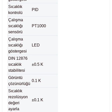
ihazları
Sıcaklık
PID
kontrolü
Çalışma
sıcaklığı
PT1000
ri
sensörü
Çalışma
sıcaklığı
LED
göstergesi
ılar
DIN 12876
sıcaklık
±0.5 K
rıcılar
stabilitesi
Görüntü
yolar
0.1 K
çözünürlüğü
Sıcaklık
arı
rezolüsyon
±0.1 K
değeri
r
ayarla