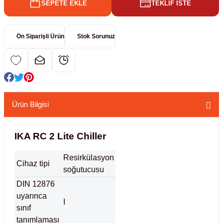
SEPETE EKLE
TEKLİF İSTE
kübatörler
ler
Ön Siparişli Ürün
Stok Sorunuz
i
ucu)
 Hunileri
layıcılar (Orbital Shaker)
 Sıvıları
r
Ürün Bilgisi
layıcı (Lineer Shaker)
meler
IKA RC 2 Lite Chiller
er
Resirkülasyon
Cihaz tipi
soğutucusu
arı
DIN 12876
uyarınca
I
ler
sınıf
tanımlaması