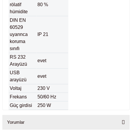
rölatif
80 %
hümidite
DIN EN
60529
uyarınca
IP 21
koruma
sınıfı
RS 232
evet
Arayüzü
USB
evet
arayüzü
Voltaj
230 V
Frekans
50/60 Hz
Güç girdisi
250 W
Yorumlar