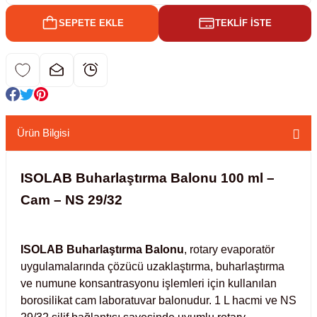
SEPETE EKLE
TEKLİF İSTE
kübatörler
ler
i
ucu)
 Hunileri
Ürün Bilgisi
layıcılar (Orbital Shaker)
 Sıvıları
r
ISOLAB Buharlaştırma Balonu 100 ml –
layıcı (Lineer Shaker)
meler
Cam – NS 29/32
er
ISOLAB Buharlaştırma Balonu
, rotary evaporatör
arı
uygulamalarında çözücü uzaklaştırma, buharlaştırma
ve numune konsantrasyonu işlemleri için kullanılan
ler
borosilikat cam laboratuvar balonudur. 1 L hacmi ve NS