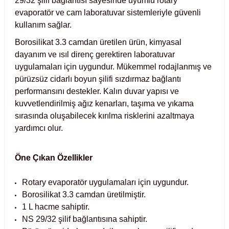
29/32 şilif bağlantısı sayesinde uyumlu rotary
Test Kabinleri
evaporatör ve cam laboratuvar sistemleriyle güvenli
kullanım sağlar.
ları
Borosilikat 3.3 camdan üretilen ürün, kimyasal
dayanım ve ısıl direnç gerektiren laboratuvar
uygulamaları için uygundur. Mükemmel rodajlanmış ve
pürüzsüz cidarlı boyun şilifi sızdırmaz bağlantı
r Kapları
performansını destekler. Kalın duvar yapısı ve
kuvvetlendirilmiş ağız kenarları, taşıma ve yıkama
cılar
lar
sırasında oluşabilecek kırılma risklerini azaltmaya
yardımcı olur.
Öne Çıkan Özellikler
ırık Buz Yapma Makineleri
Rotary evaporatör uygulamaları için uygundur.
Borosilikat 3.3 camdan üretilmiştir.
ipi Bulaşık Yıkama Makineleri
 Krozeler
1 L hacme sahiptir.
NS 29/32 şilif bağlantısına sahiptir.
pi Öğütücü ve Mikserler