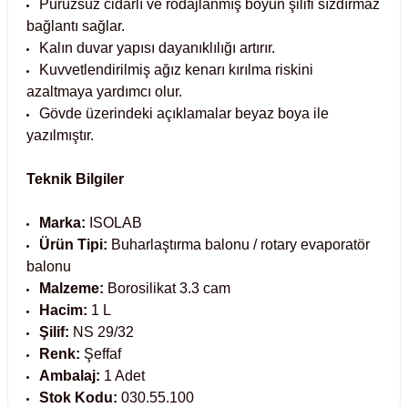
Pürüzsüz cidarlı ve rodajlanmış boyun şilifi sızdırmaz
bağlantı sağlar.
abinleri
re Küvetleri
Kalın duvar yapısı dayanıklılığı artırır.
Kuvvetlendirilmiş ağız kenarı kırılma riskini
tırıcılar
azaltmaya yardımcı olur.
Gövde üzerindeki açıklamalar beyaz boya ile
ırıcılar
yazılmıştır.
azı
Teknik Bilgiler
Marka:
ISOLAB
ihazlar
Ürün Tipi:
Buharlaştırma balonu / rotary evaporatör
balonu
Malzeme:
Borosilikat 3.3 cam
Hacim:
1 L
törler
Şilif:
NS 29/32
Renk:
Şeffaf
Ambalaj:
1 Adet
Stok Kodu:
030.55.100