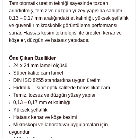
Tam otomatik üretim tekniği sayesinde tozdan
Test Kabinleri
arındırılmış, temiz ve düzgün yüzey yapısına sahiptir.
0,13 – 0,17 mm aralığındaki et kalınlığı, yüksek şeffaflık
ları
ve güvenilir mikroskobik görüntüleme performansı
sunar. Hassas kesim teknolojisi ile üretilen kenar ve
köşeler, düzgün ve hatasız yapıdadır.
r Kapları
Öne Çıkan Özellikler
24 x 24 mm lamel ölçüsü
cılar
lar
Süper kalite cam lamel
DIN ISO 8255 standardına uygun üretim
Hidrolik 1. sınıf optik kalitede borosilikat cam
Temiz, tozsuz ve düzgün yüzey yapısı
ırık Buz Yapma Makineleri
0,13 – 0,17 mm et kalınlığı
Yüksek şeffaflık
Hatasız kenar ve köşe kesimi
ipi Bulaşık Yıkama Makineleri
 Krozeler
Mikroskopi ve laboratuvar uygulamaları için
uygundur
pi Öğütücü ve Mikserler