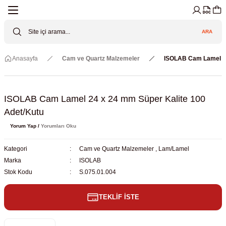
Geri Dön
Geri Dön
Geri Dön
Geri Dön
Geri Dön
Geri Dön
ARA
Cihazları
ler
ç Sistemler
tz Malzemeler
Elektroniği
Güvenliği
Anasayfa
Cam ve Quartz Malzemeler
ISOLAB Cam Lamel 24
lar
apları
asyon Pompaları
ktörler
Valfler
ratuvarı Cihazları
Gas Boosters
r
rleri
ISOLAB Cam Lamel 24 x 24 mm Süper Kalite 100
Adet/Kutu
eramik Malzemeler
ir Driven Pumps /HIP Hava Tahrikli
nileri
azları (Datalogger)
Yorum Yap /
Yorumları Oku
 Valfleri
aller
Kategori
Cam ve Quartz Malzemeler
,
Lam/Lamel
Marka
ISOLAB
Cihazları
je
Stok Kodu
S.075.01.004
TEKLİF İSTE
Kabinleri
 ve Sarfları
ler ve Borular
er