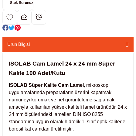
Stok Sorunuz
kübatörler
ler
i
Ürün Bilgisi
ucu)
 Hunileri
layıcılar (Orbital Shaker)
 Sıvıları
r
ISOLAB Cam Lamel 24 x 24 mm Süper
Kalite 100 Adet/Kutu
layıcı (Lineer Shaker)
meler
ISOLAB Süper Kalite Cam Lamel
, mikroskopi
uygulamalarında preparatların üzerini kapatmak,
er
numuneyi korumak ve net görüntüleme sağlamak
amacıyla kullanılan yüksek kaliteli lamel ürünüdür. 24 x
arı
24 mm ölçülerindeki lameller, DIN ISO 8255
standardına uygun olarak hidrolik 1. sınıf optik kalitede
ler
borosilikat camdan üretilmiştir.