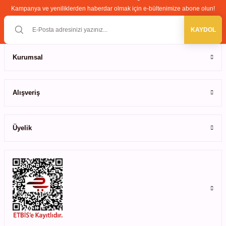
ihazları
Kampanya ve yeniliklerden haberdar olmak için e-bültenimize abone olun!
Bu ürüne benzer farklı alternatifler olmalı.
KAYDOL
ri
Kurumsal
Gönder
Alışveriş
ılar
Üyelik
rıcılar
yolar
arı
r