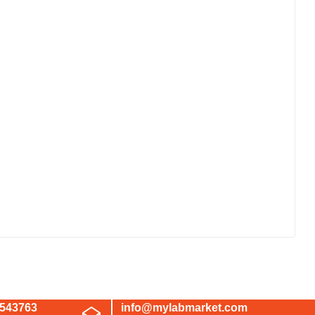
irsiniz.
3543763
info@mylabmarket.com