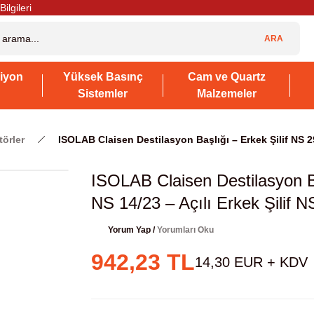
Bilgileri
ARA
iyon
Yüksek Basınç
Cam ve Quartz
Sistemler
Malzemeler
örler
ISOLAB Claisen Destilasyon Başlığı – Erkek Şilif NS 29/
ISOLAB Claisen Destilasyon Baş
NS 14/23 – Açılı Erkek Şilif N
Yorum Yap /
Yorumları Oku
942,23 TL
14,30 EUR + KDV