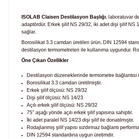
ISOLAB Claisen Destilasyon Başlığı
, laboratuvar 
adaptördür. Erkek şilif NS 29/32, iki adet dişi şilif N
sağlar.
Borosilikat 3.3 camdan üretilen ürün, DIN 12594 standar
destilasyon termometreleri ile kullanıma uygundur. Roda
Öne Çıkan Özellikler
Destilasyon düzeneklerinde termometre bağlantısı 
Borosilikat 3.3 camdan üretilmiştir.
Erkek şilif ölçüsü: NS 29/32
Dişi şilif ölçüsü: NS 14/23
Açılı erkek şilif ölçüsü: NS 29/32
75° aşağı yönde açılı erkek şilif yapısına sahiptir.
İki adet paralel NS 14/23 dişi şilif ile donatılmıştır.
Rodajlanmış şilif yapısı sızdırmaz bağlantı performa
DIN 12594 standardına uygun üretimdir.