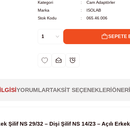
Kategori
Cam Adaptörler
Marka
ISOLAB
Stok Kodu
065.46.006
SEPETE 
ILGISI
YORUMLAR
TAKSIT SEÇENEKLERI
ÖNERI
 Şilif NS 29/32 – Dişi Şilif NS 14/23 – Açılı Erkek