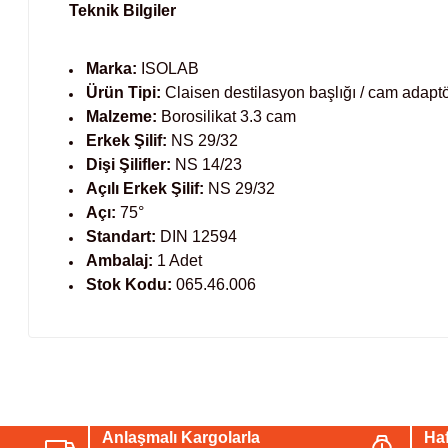
Teknik Bilgiler
Marka:
ISOLAB
Ürün Tipi:
Claisen destilasyon başlığı / cam adapt
Malzeme:
Borosilikat 3.3 cam
Erkek Şilif:
NS 29/32
Dişi Şilifler:
NS 14/23
Açılı Erkek Şilif:
NS 29/32
Açı:
75°
Standart:
DIN 12594
Ambalaj:
1 Adet
Stok Kodu:
065.46.006
Bu ürünün fiyat bilgisi, resim, ürün açıklamalarında ve diğer konul
Görüş ve önerileriniz için teşekkür ederiz.
Anlaşmalı Kargolarla
Haf