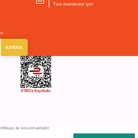
Tüm önerileriniz için!
n!
KAYDOL
rtifikası ile korunmaktadır.