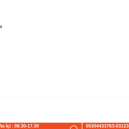
ör
arda yetersiz gördüğünüz noktaları öneri formunu kullanarak tarafımıza iletebil
Bu ürüne ilk yorumu siz yapın!
ta İçi : 08.30-17.30
05304433763-0312