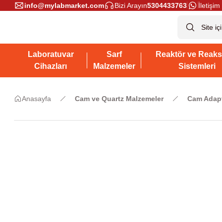
info@mylabmarket.com
Bizi Arayın
5304433763
İletişim 
Laboratuvar
Sarf
Reaktör ve Reaks
Cihazları
Malzemeler
Sistemleri
Anasayfa
Cam ve Quartz Malzemeler
Cam Adapt