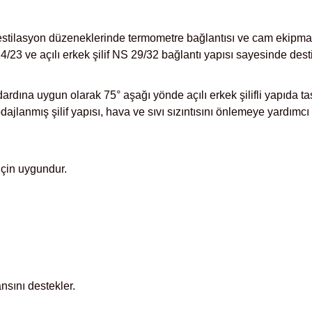
destilasyon düzeneklerinde termometre bağlantısı ve cam ekipman
S 14/23 ve açılı erkek şilif NS 29/32 bağlantı yapısı sayesinde des
dına uygun olarak 75° aşağı yönde açılı erkek şilifli yapıda tasar
jlanmış şilif yapısı, hava ve sıvı sızıntısını önlemeye yardımcı 
için uygundur.
nsını destekler.