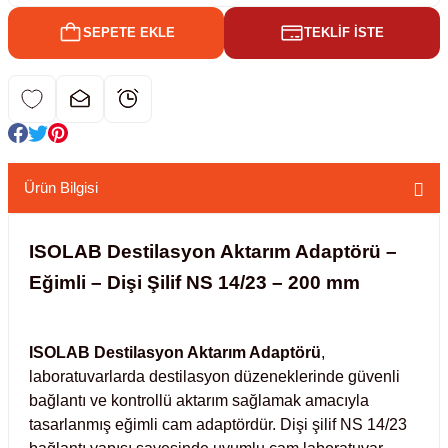
SEPETE EKLE
TEKLİF İSTE
kübatörler
ler
i
ucu)
 Hunileri
Ürün Bilgisi
layıcılar (Orbital Shaker)
 Sıvıları
r
ISOLAB Destilasyon Aktarım Adaptörü –
layıcı (Lineer Shaker)
meler
Eğimli – Dişi Şilif NS 14/23 – 200 mm
er
ISOLAB Destilasyon Aktarım Adaptörü
,
arı
laboratuvarlarda destilasyon düzeneklerinde güvenli
bağlantı ve kontrollü aktarım sağlamak amacıyla
ler
tasarlanmış eğimli cam adaptördür. Dişi şilif NS 14/23