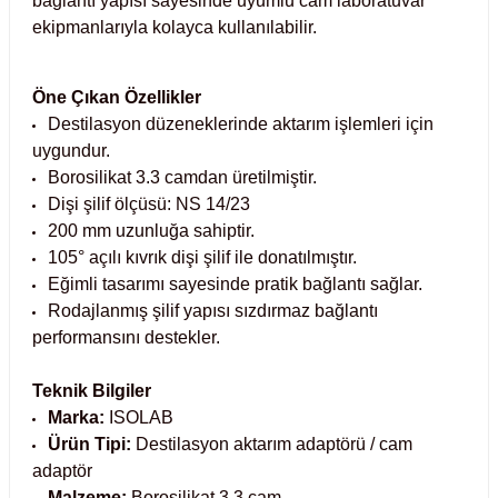
bağlantı yapısı sayesinde uyumlu cam laboratuvar
Test Kabinleri
ekipmanlarıyla kolayca kullanılabilir.
ları
Öne Çıkan Özellikler
Destilasyon düzeneklerinde aktarım işlemleri için
uygundur.
Borosilikat 3.3 camdan üretilmiştir.
r Kapları
Dişi şilif ölçüsü: NS 14/23
200 mm uzunluğa sahiptir.
cılar
lar
105° açılı kıvrık dişi şilif ile donatılmıştır.
Eğimli tasarımı sayesinde pratik bağlantı sağlar.
Rodajlanmış şilif yapısı sızdırmaz bağlantı
performansını destekler.
ırık Buz Yapma Makineleri
Teknik Bilgiler
Marka:
ISOLAB
ipi Bulaşık Yıkama Makineleri
 Krozeler
Ürün Tipi:
Destilasyon aktarım adaptörü / cam
adaptör
pi Öğütücü ve Mikserler
Malzeme:
Borosilikat 3.3 cam