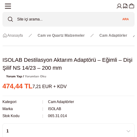
Geri Dön
Geri Dön
Geri Dön
Geri Dön
Geri Dön
Geri Dön
ARA
Cihazları
ler
ç Sistemler
tz Malzemeler
Elektroniği
Güvenliği
Anasayfa
Cam ve Quartz Malzemeler
Cam Adaptörler
lar
apları
asyon Pompaları
ktörler
Valfler
ratuvarı Cihazları
Gas Boosters
r
rleri
ISOLAB Destilasyon Aktarım Adaptörü – Eğimli – Dişi
Şilif NS 14/23 – 200 mm
eramik Malzemeler
ir Driven Pumps /HIP Hava Tahrikli
nileri
azları (Datalogger)
Yorum Yap /
Yorumları Oku
474,44 TL
7,21 EUR + KDV
 Valfleri
aller
Kategori
Cam Adaptörler
Cihazları
je
Marka
ISOLAB
Stok Kodu
065.31.014
Kabinleri
 ve Sarfları
ler ve Borular
er