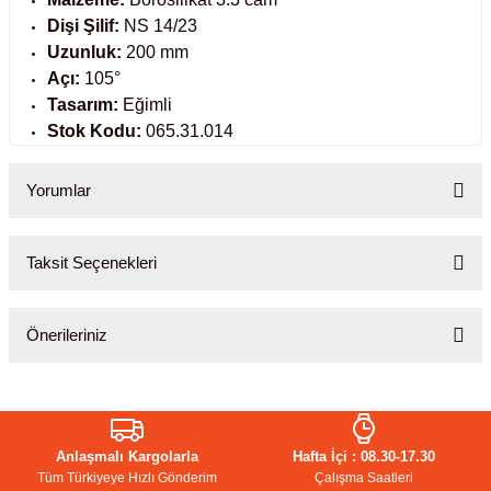
Dişi Şilif:
NS 14/23
abinleri
re Küvetleri
Uzunluk:
200 mm
Açı:
105°
tırıcılar
Tasarım:
Eğimli
Stok Kodu:
065.31.014
ırıcılar
Yorumlar
azı
Taksit Seçenekleri
ihazlar
Bu ürüne ilk yorumu siz yapın!
Önerileriniz
Yorum Yaz
törler
Bu ürünün fiyat bilgisi, resim, ürün açıklamalarında ve diğer
konularda yetersiz gördüğünüz noktaları öneri formunu kullanarak
tarafımıza iletebilirsiniz.
Anlaşmalı Kargolarla
Hafta İçi : 08.30-17.30
Görüş ve önerileriniz için teşekkür ederiz.
Tüm Türkiyeye Hızlı Gönderim
Çalışma Saatleri