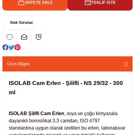
SEPETE EKLE
TEKLİF İSTE
kübatörler
ler
Stok Sorunuz
i
ucu)
 Hunileri
layıcılar (Orbital Shaker)
 Sıvıları
r
Ürün Bilgisi
layıcı (Lineer Shaker)
meler
ISOLAB Cam Erlen - Şilifli - NS 29/32 - 300
ml
er
arı
ISOLAB Şilifli Cam Erlen
, ısıya ve çoğu kimyasala
dayanıklı borosilikat 3.3 camdan, ISO 4797
ler
standardına uygun olarak üretilen bu erlen, laboratuvar