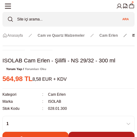
0
Geri Dön
Geri Dön
Geri Dön
Geri Dön
Geri Dön
Geri Dön
ARA
Cihazları
ler
ç Sistemler
tz Malzemeler
Elektroniği
Güvenliği
Anasayfa
Cam ve Quartz Malzemeler
Cam Erlen
IS
lar
apları
asyon Pompaları
ktörler
Valfler
ratuvarı Cihazları
Gas Boosters
r
rleri
ISOLAB Cam Erlen - Şilifli - NS 29/32 - 300 ml
Yorum Yap /
Yorumları Oku
eramik Malzemeler
ir Driven Pumps /HIP Hava Tahrikli
nileri
azları (Datalogger)
564,98 TL
8,58 EUR + KDV
 Valfleri
aller
Kategori
Cam Erlen
Marka
ISOLAB
Cihazları
je
Stok Kodu
028.01.300
Kabinleri
 ve Sarfları
ler ve Borular
er