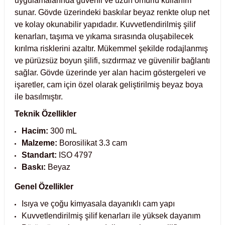
uygulamalarında güvenli ve uzun ömürlü kullanım
Test Kabinleri
sunar. Gövde üzerindeki baskılar beyaz renkte olup net
ve kolay okunabilir yapıdadır. Kuvvetlendirilmiş şilif
ları
kenarları, taşıma ve yıkama sırasında oluşabilecek
kırılma risklerini azaltır. Mükemmel şekilde rodajlanmış
ve pürüzsüz boyun şilifi, sızdırmaz ve güvenilir bağlantı
sağlar. Gövde üzerinde yer alan hacim göstergeleri ve
işaretler, cam için özel olarak geliştirilmiş beyaz boya
r Kapları
ile basılmıştır.
cılar
lar
Teknik Özellikler
Hacim:
300 mL
Malzeme:
Borosilikat 3.3 cam
Standart:
ISO 4797
ırık Buz Yapma Makineleri
Baskı:
Beyaz
Genel Özellikler
ipi Bulaşık Yıkama Makineleri
 Krozeler
Isıya ve çoğu kimyasala dayanıklı cam yapı
Kuvvetlendirilmiş şilif kenarları ile yüksek dayanım
pi Öğütücü ve Mikserler