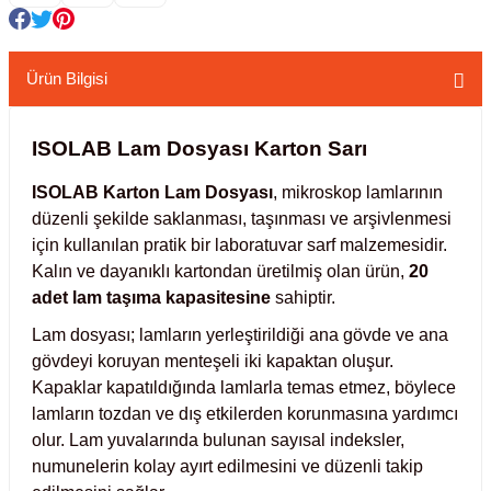
kübatörler
ler
Ürün Bilgisi
i
ISOLAB Lam Dosyası Karton Sarı
ucu)
 Hunileri
ISOLAB Karton Lam Dosyası
, mikroskop lamlarının
düzenli şekilde saklanması, taşınması ve arşivlenmesi
layıcılar (Orbital Shaker)
 Sıvıları
r
için kullanılan pratik bir laboratuvar sarf malzemesidir.
Kalın ve dayanıklı kartondan üretilmiş olan ürün,
20
layıcı (Lineer Shaker)
meler
adet lam taşıma kapasitesine
sahiptir.
Lam dosyası; lamların yerleştirildiği ana gövde ve ana
er
gövdeyi koruyan menteşeli iki kapaktan oluşur.
Kapaklar kapatıldığında lamlarla temas etmez, böylece
arı
lamların tozdan ve dış etkilerden korunmasına yardımcı
olur. Lam yuvalarında bulunan sayısal indeksler,
ler
numunelerin kolay ayırt edilmesini ve düzenli takip