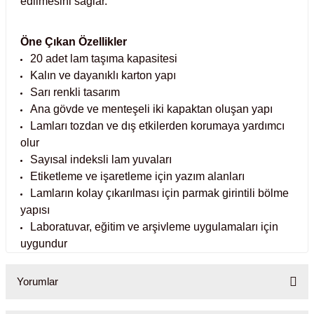
edilmesini sağlar.
Test Kabinleri
Öne Çıkan Özellikler
ları
20 adet lam taşıma kapasitesi
Kalın ve dayanıklı karton yapı
Sarı renkli tasarım
Ana gövde ve menteşeli iki kapaktan oluşan yapı
r Kapları
Lamları tozdan ve dış etkilerden korumaya yardımcı
olur
cılar
lar
Sayısal indeksli lam yuvaları
Etiketleme ve işaretleme için yazım alanları
Lamların kolay çıkarılması için parmak girintili bölme
yapısı
Laboratuvar, eğitim ve arşivleme uygulamaları için
ırık Buz Yapma Makineleri
uygundur
ipi Bulaşık Yıkama Makineleri
 Krozeler
Yorumlar
pi Öğütücü ve Mikserler