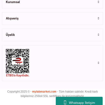
ihazları
Kurumsal
Gönder
Alışveriş
ri
Üyelik
ılar
rıcılar
yolar
arı
Copyright 2025 © -
mylabmarket.com
- Tüm hakları saklıdır. Kredi kartı
bilgileriniz 256bit SSL sertifikası ile korunmaktadır.
r
Whatsapp İletişim