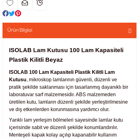
nkübatörler
er
Ürün Bilgisi
ri
ucu)
 Hunileri
ISOLAB Lam Kutusu 100 Lam Kapasiteli
Plastik Kilitli Beyaz
ayıcılar (Orbital Shaker)
 Sıvıları
r
ISOLAB 100 Lam Kapasiteli Plastik Kilitli Lam
Kutusu
, mikroskop lamlarının güvenli, düzenli ve
layıcı (Lineer Shaker)
meler
pratik şekilde saklanması için tasarlanmış dayanıklı bir
laboratuvar sarf malzemesidir. ABS malzemeden
ler
üretilen kutu, lamların düzenli şekilde yerleştirilmesine
ve dış etkenlerden korunmasına yardımcı olur.
rı
Yarıklı lam yerleşim bölmeleri sayesinde lamlar kutu
içerisinde sabit ve düzenli şekilde konumlandırılır.
rler
Menteşeli kapak kolay açılıp kapanabilir kullanım