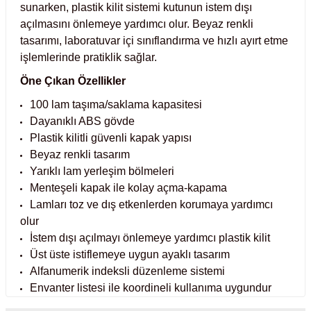
sunarken, plastik kilit sistemi kutunun istem dışı
 Test Kabinleri
r
açılmasını önlemeye yardımcı olur. Beyaz renkli
tasarımı, laboratuvar içi sınıflandırma ve hızlı ayırt etme
ları
işlemlerinde pratiklik sağlar.
Öne Çıkan Özellikler
100 lam taşıma/saklama kapasitesi
r Kapları
Dayanıklı ABS gövde
Plastik kilitli güvenli kapak yapısı
Beyaz renkli tasarım
cılar
lar
Yarıklı lam yerleşim bölmeleri
Menteşeli kapak ile kolay açma-kapama
Lamları toz ve dış etkenlerden korumaya yardımcı
olur
ırık Buz Yapma Makineleri
r
İstem dışı açılmayı önlemeye yardımcı plastik kilit
Üst üste istiflemeye uygun ayaklı tasarım
ipi Bulaşık Yıkama Makineleri
m Krozeler
Alfanumerik indeksli düzenleme sistemi
Envanter listesi ile koordineli kullanıma uygundur
ipi Öğütücü ve Mikserler