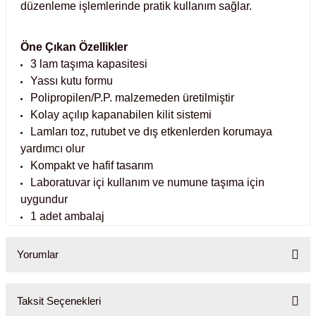
düzenleme işlemlerinde pratik kullanım sağlar.
Test Kabinleri
Öne Çıkan Özellikler
ları
3 lam taşıma kapasitesi
Yassı kutu formu
Polipropilen/P.P. malzemeden üretilmiştir
Kolay açılıp kapanabilen kilit sistemi
r Kapları
Lamları toz, rutubet ve dış etkenlerden korumaya
yardımcı olur
cılar
lar
Kompakt ve hafif tasarım
Laboratuvar içi kullanım ve numune taşıma için
uygundur
1 adet ambalaj
ırık Buz Yapma Makineleri
Yorumlar
ipi Bulaşık Yıkama Makineleri
 Krozeler
Taksit Seçenekleri
pi Öğütücü ve Mikserler