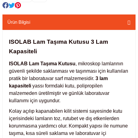
kübatörler
ler
Ürün Bilgisi
i
ISOLAB Lam Taşıma Kutusu 3 Lam
ucu)
 Hunileri
Kapasiteli
layıcılar (Orbital Shaker)
 Sıvıları
r
ISOLAB Lam Taşıma Kutusu
, mikroskop lamlarının
güvenli şekilde saklanması ve taşınması için kullanılan
pratik bir laboratuvar sarf malzemesidir.
3 lam
layıcı (Lineer Shaker)
meler
kapasiteli
yassı formdaki kutu, polipropilen
malzemeden üretilmiştir ve günlük laboratuvar
er
kullanımı için uygundur.
Kolay açılıp kapanabilen kilit sistemi sayesinde kutu
arı
içerisindeki lamların toz, rutubet ve dış etkenlerden
korunmasına yardımcı olur. Kompakt yapısı ile numune
ler
taşıma, kısa süreli saklama ve laboratuvar içi