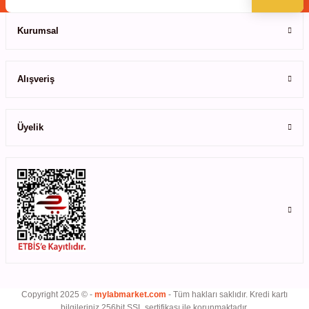
rıcılar
Kurumsal
ıklı Dolaplar
Gönder
Alışveriş
r
uvarı Cihazları
Üyelik
arı
 Ölçüm Cihazları
k Titratörler
er
Copyright 2025 © -
mylabmarket.com
- Tüm hakları saklıdır. Kredi kartı
bilgileriniz 256bit SSL sertifikası ile korunmaktadır.