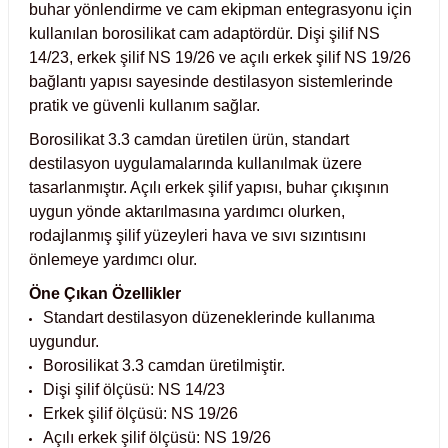
buhar yönlendirme ve cam ekipman entegrasyonu için
Test Kabinleri
kullanılan borosilikat cam adaptördür. Dişi şilif NS
14/23, erkek şilif NS 19/26 ve açılı erkek şilif NS 19/26
ları
bağlantı yapısı sayesinde destilasyon sistemlerinde
pratik ve güvenli kullanım sağlar.
Borosilikat 3.3 camdan üretilen ürün, standart
destilasyon uygulamalarında kullanılmak üzere
r Kapları
tasarlanmıştır. Açılı erkek şilif yapısı, buhar çıkışının
uygun yönde aktarılmasına yardımcı olurken,
cılar
lar
rodajlanmış şilif yüzeyleri hava ve sıvı sızıntısını
önlemeye yardımcı olur.
Öne Çıkan Özellikler
Standart destilasyon düzeneklerinde kullanıma
ırık Buz Yapma Makineleri
uygundur.
Borosilikat 3.3 camdan üretilmiştir.
ipi Bulaşık Yıkama Makineleri
 Krozeler
Dişi şilif ölçüsü: NS 14/23
Erkek şilif ölçüsü: NS 19/26
pi Öğütücü ve Mikserler
Açılı erkek şilif ölçüsü: NS 19/26