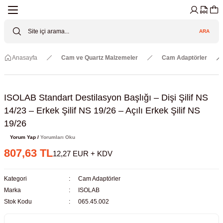
Geri Dön
Geri Dön
Geri Dön
Geri Dön
Geri Dön
Geri Dön
ARA
Cihazları
ler
ç Sistemler
tz Malzemeler
Elektroniği
Güvenliği
Anasayfa
Cam ve Quartz Malzemeler
Cam Adaptörler
lar
apları
asyon Pompaları
ktörler
Valfler
ratuvarı Cihazları
Gas Boosters
r
rleri
ISOLAB Standart Destilasyon Başlığı – Dişi Şilif NS
14/23 – Erkek Şilif NS 19/26 – Açılı Erkek Şilif NS
eramik Malzemeler
ir Driven Pumps /HIP Hava Tahrikli
nileri
azları (Datalogger)
19/26
Yorum Yap /
Yorumları Oku
 Valfleri
aller
807,63 TL
12,27 EUR + KDV
Cihazları
je
Kategori
Cam Adaptörler
Marka
ISOLAB
Kabinleri
 ve Sarfları
Stok Kodu
065.45.002
ler ve Borular
er