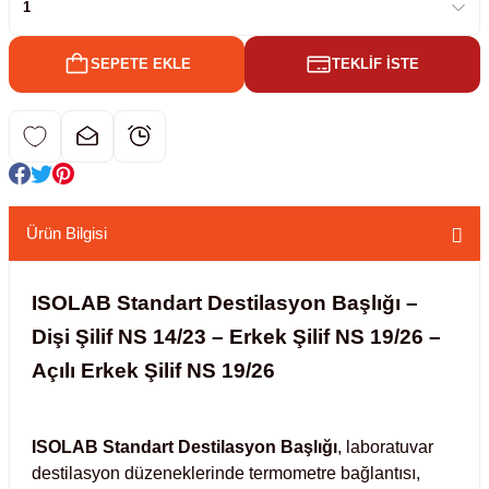
kübatörler
ler
SEPETE EKLE
TEKLİF İSTE
i
ucu)
 Hunileri
layıcılar (Orbital Shaker)
 Sıvıları
r
Ürün Bilgisi
layıcı (Lineer Shaker)
meler
ISOLAB Standart Destilasyon Başlığı –
Dişi Şilif NS 14/23 – Erkek Şilif NS 19/26 –
er
Açılı Erkek Şilif NS 19/26
arı
ISOLAB Standart Destilasyon Başlığı
, laboratuvar
ler
destilasyon düzeneklerinde termometre bağlantısı,