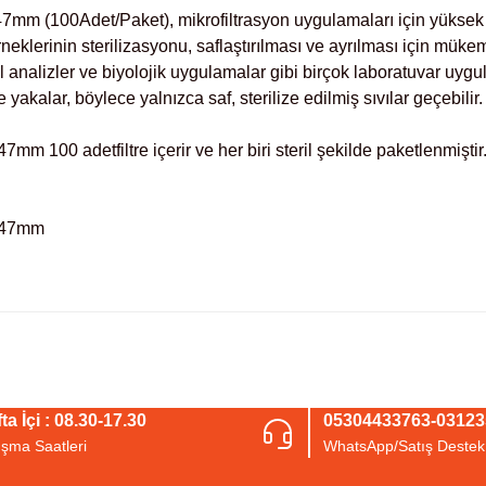
 (100Adet/Paket), mikrofiltrasyon uygulamaları için yüksek ka
örneklerinin sterilizasyonu, saflaştırılması ve ayrılması için müke
al analizler ve biyolojik uygulamalar gibi birçok laboratuvar uy
e yakalar, böylece yalnızca saf, sterilize edilmiş sıvılar geçebilir
00 adetfiltre içerir ve her biri steril şekilde paketlenmiştir. 
 47mm
arda yetersiz gördüğünüz noktaları öneri formunu kullanarak tarafımıza iletebil
Bu ürüne ilk yorumu siz yapın!
ta İçi : 08.30-17.30
05304433763-0312
ışma Saatleri
WhatsApp/Satış Destek
Yorum Yaz