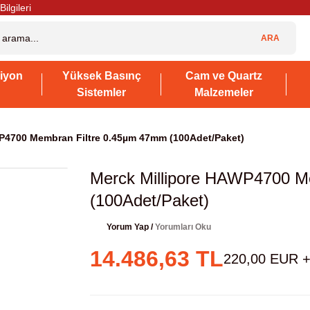
Bilgileri
ARA
iyon
Yüksek Basınç
Cam ve Quartz
Sistemler
Malzemeler
P4700 Membran Filtre 0.45µm 47mm (100Adet/Paket)
Merck Millipore HAWP4700 M
(100Adet/Paket)
Yorum Yap /
Yorumları Oku
14.486,63 TL
220,00 EUR 