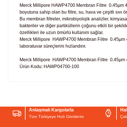
Merck Millipore HAWP4700 Membran Filtre 0.45µm 47mm
boyutuna sahip olan bu filtre, su, hava ve çeşitli sıvı 
Bu membran filtreler, mikrobiyolojik analizler, kimyas
bakteriler ve diğer partiküllerin çoğunu etkili bir şekild
özellikleri ile uzun ömürlü kullanım sağlar.
Merck Millipore HAWP4700 Membran Filtre 0.45µm 47mm 1
laboratuvar süreçlerini hızlandırır.
Merck Millipore HAWP4700 Membran Filtre 0.45µm
Ürün Kodu: HAWP04700-100
Bu ürünün fiyat bilgisi, resim, ürün açıklamalarında ve diğer konul
Görüş ve önerileriniz için teşekkür ederiz.
Anlaşmalı Kargolarla
Haf
Ürün resmi kalitesiz, bozuk veya görüntülenemiyor.
Tüm Türkiyeye Hızlı Gönderim
Çal
Ürün açıklamasında eksik bilgiler bulunuyor.