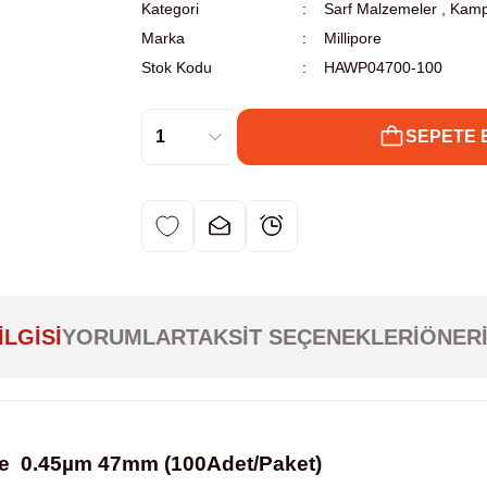
Kategori
Sarf Malzemeler
,
Kamp
Marka
Millipore
Stok Kodu
HAWP04700-100
SEPETE 
ILGISI
YORUMLAR
TAKSIT SEÇENEKLERI
ÖNERI
re 0.45µm 47mm (100Adet/Paket)