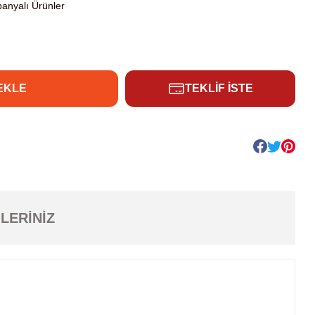
anyalı Ürünler
EKLE
TEKLİF İSTE
LERINIZ