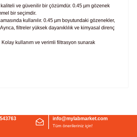
liteli ve güvenilir bir çözümdür. 0.45 µm gözenek
mmel bir seçimdir.
gulamasında kullanılır. 0.45 µm boyutundaki gözenekler,
. Ayrıca, filtreler yüksek dayanıklılık ve kimyasal direnç
Kolay kullanım ve verimli filtrasyon sunarak
irsiniz.
3543763
info@mylabmarket.com
Tüm önerileriniz için!