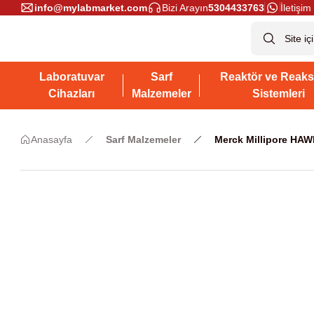
info@mylabmarket.com
Bizi Arayın
5304433763
İletişim 
Laboratuvar
Sarf
Reaktör ve Reaks
Cihazları
Malzemeler
Sistemleri
Anasayfa
Sarf Malzemeler
Merck Millipore HAW